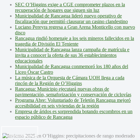
SEC O’Higgins exige a CGE comprometer plazos en la
recuperación de hogares que siguen sin luz
Municipalidad de Rancagua lideró nuevo operativo de
fiscalización que permitió clausurar un casino clandestino
Luciano Pereyra regresa a Gran Arena Monticello con nuevo
disco
Rancagua rindió homenaje a los seis mineros fallecidos en la
tragedia de División El Teniente
Municipalidad de Rancagua lanza campaña de matrícula e
invita a conocer la oferta de sus 36 establecimientos
educacionales
Municipalidad de Rancagua conmemoró los 180 años del
Liceo Óscar Castro
La música de la Orquesta de Cámara UOH llega a cada
rincón de la Región de O’Higgins
Rancagua: Municipio ejecutará nuevas obras de
pavimentación, semaforización y conservación de ciclovías
Programa Abre: Voluntariado de Teletón Rancagua mejoró
accesibilidad en seis viviendas de la región
Empresa de áridos es sorprendida botando escombros en un
espacio público de Rancagua