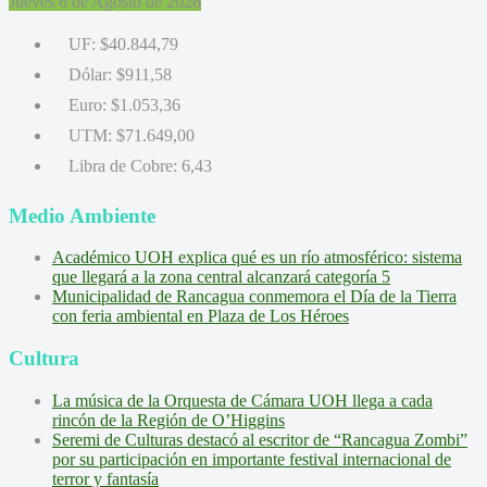
Jueves 6 de Agosto de 2026
UF:
$40.844,79
Dólar:
$911,58
Euro:
$1.053,36
UTM:
$71.649,00
Libra de Cobre:
6,43
Medio Ambiente
Académico UOH explica qué es un río atmosférico: sistema
que llegará a la zona central alcanzará categoría 5
Municipalidad de Rancagua conmemora el Día de la Tierra
con feria ambiental en Plaza de Los Héroes
Cultura
La música de la Orquesta de Cámara UOH llega a cada
rincón de la Región de O’Higgins
Seremi de Culturas destacó al escritor de “Rancagua Zombi”
por su participación en importante festival internacional de
terror y fantasía