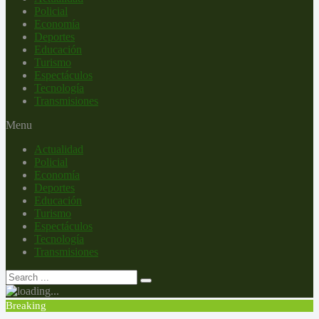
Policial
Economía
Deportes
Educación
Turismo
Espectáculos
Tecnología
Transmisiones
Menu
Actualidad
Policial
Economía
Deportes
Educación
Turismo
Espectáculos
Tecnología
Transmisiones
Breaking