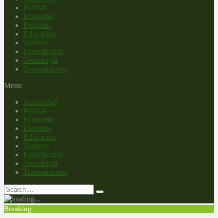
Policial
Economía
Deportes
Educación
Turismo
Espectáculos
Tecnología
Transmisiones
Menu
Actualidad
Policial
Economía
Deportes
Educación
Turismo
Espectáculos
Tecnología
Transmisiones
Breaking