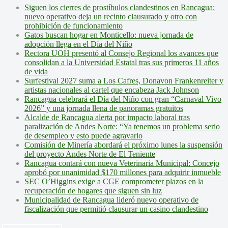
Siguen los cierres de prostíbulos clandestinos en Rancagua:
nuevo operativo deja un recinto clausurado y otro con
prohibición de funcionamiento
Gatos buscan hogar en Monticello: nueva jornada de
adopción llega en el Día del Niño
Rectora UOH presentó al Consejo Regional los avances que
consolidan a la Universidad Estatal tras sus primeros 11 años
de vida
Surfestival 2027 suma a Los Cafres, Donavon Frankenreiter y
artistas nacionales al cartel que encabeza Jack Johnson
Rancagua celebrará el Día del Niño con gran “Carnaval Vivo
2026” y una jornada llena de panoramas gratuitos
Alcalde de Rancagua alerta por impacto laboral tras
paralización de Andes Norte: “Ya tenemos un problema serio
de desempleo y esto puede agravarlo
Comisión de Minería abordará el próximo lunes la suspensión
del proyecto Andes Norte de El Teniente
Rancagua contará con nueva Veterinaria Municipal: Concejo
aprobó por unanimidad $170 millones para adquirir inmueble
SEC O’Higgins exige a CGE comprometer plazos en la
recuperación de hogares que siguen sin luz
Municipalidad de Rancagua lideró nuevo operativo de
fiscalización que permitió clausurar un casino clandestino