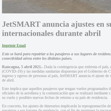
JetSMART anuncia ajustes en su
internacionales durante abril
Imprimir
Email
Esto se hará para
repatriar a los pasajeros a sus lugares de residen
conectividad aérea entre los distintos países.
Rancagua, 5 abril 2021.-
Dada la contingencia que enfrenta el país,
(COVID-19) y las medidas sanitarias dispuestas por el Gobierno de Ch
ingreso y egreso de personas al país, JetSMART anuncia el ajuste de su
de abril.
Esto implica que aquellos pasajeros que tengan vuelos programados du
oficiales de la aerolínea y la comunicación que se realizará mediante c
su vuelo y posibles nuevas fechas de retorno a su país de residencia.
En concreto, los ajustes de itinerarios implicarán la reprogramación de 
pasajeros a sus lugares de residencia, con el fin de mantener la necesar