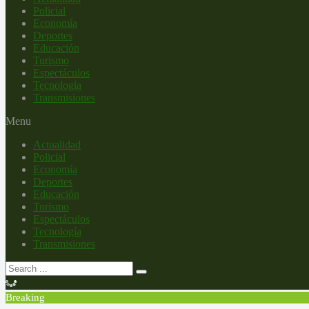
Policial
Economía
Deportes
Educación
Turismo
Espectáculos
Tecnología
Transmisiones
Menu
Actualidad
Policial
Economía
Deportes
Educación
Turismo
Espectáculos
Tecnología
Transmisiones
Breaking