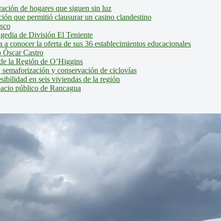
ción de hogares que siguen sin luz
ión que permitió clausurar un casino clandestino
isco
agedia de División El Teniente
a conocer la oferta de sus 36 establecimientos educacionales
 Óscar Castro
de la Región de O’Higgins
 semaforización y conservación de ciclovías
bilidad en seis viviendas de la región
pacio público de Rancagua