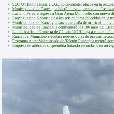
SEC O’Higgins exige a CGE comprometer plazos en la recupera
Municipalidad de Rancagua lideró nuevo operativo de fiscalizac
Luciano Pereyra regresa a Gran Arena Monticello con nuevo d
Rancagua rindió homenaje a los seis mineros fallecidos en la tr
Municipalidad de Rancagua lanza campaña de matrícula e invita 
Municipalidad de Rancagua conmemoró los 180 años del Liceo
La música de la Orquesta de Cámara UOH llega a cada rincón 
Rancagua: Municipio ejecutará nuevas obras de pavimentación,
Programa Abre: Voluntariado de Teletón Rancagua mejoró accesi
Empresa de áridos es sorprendida botando escombros en un es