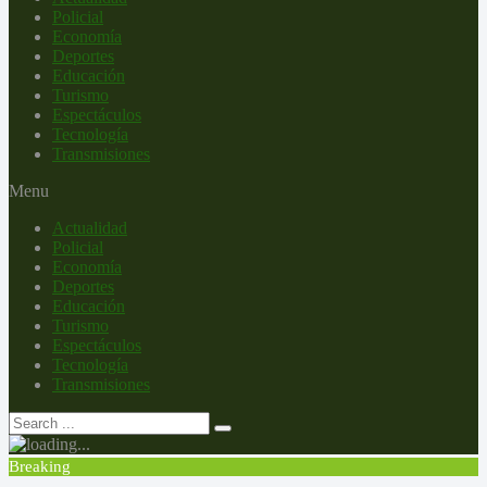
Policial
Economía
Deportes
Educación
Turismo
Espectáculos
Tecnología
Transmisiones
Menu
Actualidad
Policial
Economía
Deportes
Educación
Turismo
Espectáculos
Tecnología
Transmisiones
Breaking