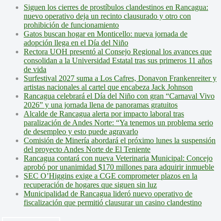
Siguen los cierres de prostíbulos clandestinos en Rancagua:
nuevo operativo deja un recinto clausurado y otro con
prohibición de funcionamiento
Gatos buscan hogar en Monticello: nueva jornada de
adopción llega en el Día del Niño
Rectora UOH presentó al Consejo Regional los avances que
consolidan a la Universidad Estatal tras sus primeros 11 años
de vida
Surfestival 2027 suma a Los Cafres, Donavon Frankenreiter y
artistas nacionales al cartel que encabeza Jack Johnson
Rancagua celebrará el Día del Niño con gran “Carnaval Vivo
2026” y una jornada llena de panoramas gratuitos
Alcalde de Rancagua alerta por impacto laboral tras
paralización de Andes Norte: “Ya tenemos un problema serio
de desempleo y esto puede agravarlo
Comisión de Minería abordará el próximo lunes la suspensión
del proyecto Andes Norte de El Teniente
Rancagua contará con nueva Veterinaria Municipal: Concejo
aprobó por unanimidad $170 millones para adquirir inmueble
SEC O’Higgins exige a CGE comprometer plazos en la
recuperación de hogares que siguen sin luz
Municipalidad de Rancagua lideró nuevo operativo de
fiscalización que permitió clausurar un casino clandestino