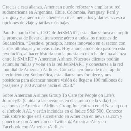
Gracias a esta alianza, American puede reforzar y ampliar su red
sudamericana en Argentina, Chile, Colombia, Paraguay, Perú y
Uruguay y atraer a más clientes en más mercados y darles acceso a
opciones de viaje y tarifas más bajas.
Para Estuardo Ortiz, CEO de JetSMART, esta alianza busca cumplir
la promesa de llevar el transporte aéreo a todos los rincones de
Sudamérica. “Desde el principio, hemos innovado en el sector, con
tarifas ultrabajas y nuevas rutas. Hoy anunciamos otro paso en esta
revolución, al hacer historia con la puesta en marcha de una alianza
entre JetSMART y American Airlines. Nuestros clientes podrán
acumular millas y volar en la red JetSMART y conectarse a la red
mundial de American Airlines. Como la aerolínea de más rápido
crecimiento en Sudamérica, esta alianza nos fortalece y nos
posiciona para alcanzar nuestra visión de llegar a 100 millones de
pasajeros y 100 aviones hacia el 2028.”
Sobre American Airlines Group To Care for People on Life’s
Journey®. (Cuidar a las personas en el camino de la vida) Las
acciones de American Airlines Group Inc. cotizan en el Nasdaq con
el símbolo AAL y están incluidas en el índice S&P 500. Conozca
más sobre lo que está sucediendo en American en news.aa.com y
conéctese con American en Twitter @AmericanAir y en
Facebook.com/AmericanAirlines.