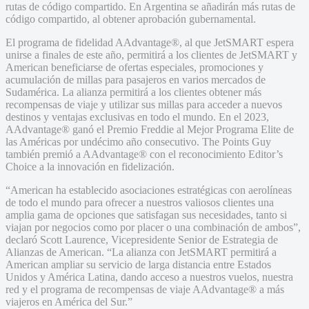
rutas de código compartido. En Argentina se añadirán más rutas de
código compartido, al obtener aprobación gubernamental.
El programa de fidelidad AAdvantage®, al que JetSMART espera
unirse a finales de este año, permitirá a los clientes de JetSMART y
American beneficiarse de ofertas especiales, promociones y
acumulación de millas para pasajeros en varios mercados de
Sudamérica. La alianza permitirá a los clientes obtener más
recompensas de viaje y utilizar sus millas para acceder a nuevos
destinos y ventajas exclusivas en todo el mundo. En el 2023,
AAdvantage® ganó el Premio Freddie al Mejor Programa Elite de
las Américas por undécimo año consecutivo. The Points Guy
también premió a AAdvantage® con el reconocimiento Editor’s
Choice a la innovación en fidelización.
“American ha establecido asociaciones estratégicas con aerolíneas
de todo el mundo para ofrecer a nuestros valiosos clientes una
amplia gama de opciones que satisfagan sus necesidades, tanto si
viajan por negocios como por placer o una combinación de ambos”,
declaró Scott Laurence, Vicepresidente Senior de Estrategia de
Alianzas de American. “La alianza con JetSMART permitirá a
American ampliar su servicio de larga distancia entre Estados
Unidos y América Latina, dando acceso a nuestros vuelos, nuestra
red y el programa de recompensas de viaje AAdvantage® a más
viajeros en América del Sur.”