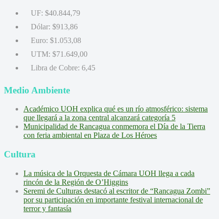
UF:
$40.844,79
Dólar:
$913,86
Euro:
$1.053,08
UTM:
$71.649,00
Libra de Cobre:
6,45
Medio Ambiente
Académico UOH explica qué es un río atmosférico: sistema
que llegará a la zona central alcanzará categoría 5
Municipalidad de Rancagua conmemora el Día de la Tierra
con feria ambiental en Plaza de Los Héroes
Cultura
La música de la Orquesta de Cámara UOH llega a cada
rincón de la Región de O’Higgins
Seremi de Culturas destacó al escritor de “Rancagua Zombi”
por su participación en importante festival internacional de
terror y fantasía