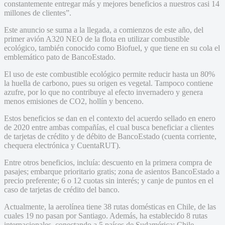
constantemente entregar más y mejores beneficios a nuestros casi 14
millones de clientes”.
Este anuncio se suma a la llegada, a comienzos de este año, del
primer avión A320 NEO de la flota en utilizar combustible
ecológico, también conocido como Biofuel, y que tiene en su cola el
emblemático pato de BancoEstado.
El uso de este combustible ecológico permite reducir hasta un 80%
la huella de carbono, pues su origen es vegetal. Tampoco contiene
azufre, por lo que no contribuye al efecto invernadero y genera
menos emisiones de CO2, hollín y benceno.
Estos beneficios se dan en el contexto del acuerdo sellado en enero
de 2020 entre ambas compañías, el cual busca beneficiar a clientes
de tarjetas de crédito y de débito de BancoEstado (cuenta corriente,
chequera electrónica y CuentaRUT).
Entre otros beneficios, incluía: descuento en la primera compra de
pasajes; embarque prioritario gratis; zona de asientos BancoEstado a
precio preferente; 6 o 12 cuotas sin interés; y canje de puntos en el
caso de tarjetas de crédito del banco.
Actualmente, la aerolínea tiene 38 rutas domésticas en Chile, de las
cuales 19 no pasan por Santiago. Además, ha establecido 8 rutas
internacionales, conectando a 5 países de Sudamérica: Chile,