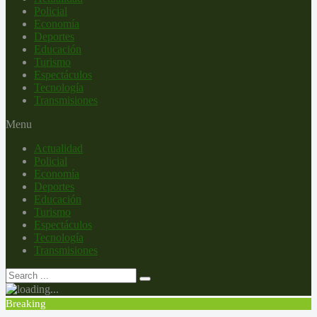
Policial
Economía
Deportes
Educación
Turismo
Espectáculos
Tecnología
Transmisiones
Menu
Actualidad
Policial
Economía
Deportes
Educación
Turismo
Espectáculos
Tecnología
Transmisiones
Breaking