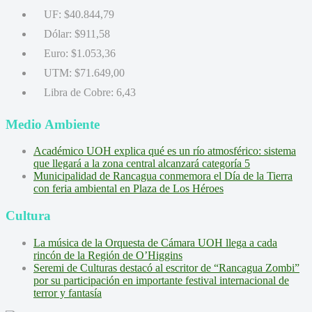
UF:
$40.844,79
Dólar:
$911,58
Euro:
$1.053,36
UTM:
$71.649,00
Libra de Cobre:
6,43
Medio Ambiente
Académico UOH explica qué es un río atmosférico: sistema
que llegará a la zona central alcanzará categoría 5
Municipalidad de Rancagua conmemora el Día de la Tierra
con feria ambiental en Plaza de Los Héroes
Cultura
La música de la Orquesta de Cámara UOH llega a cada
rincón de la Región de O’Higgins
Seremi de Culturas destacó al escritor de “Rancagua Zombi”
por su participación en importante festival internacional de
terror y fantasía