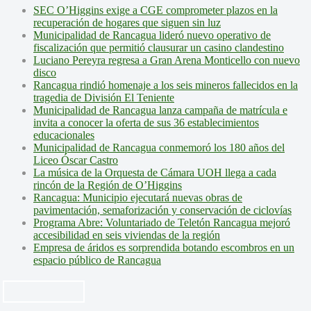
SEC O’Higgins exige a CGE comprometer plazos en la
recuperación de hogares que siguen sin luz
Municipalidad de Rancagua lideró nuevo operativo de
fiscalización que permitió clausurar un casino clandestino
Luciano Pereyra regresa a Gran Arena Monticello con nuevo
disco
Rancagua rindió homenaje a los seis mineros fallecidos en la
tragedia de División El Teniente
Municipalidad de Rancagua lanza campaña de matrícula e
invita a conocer la oferta de sus 36 establecimientos
educacionales
Municipalidad de Rancagua conmemoró los 180 años del
Liceo Óscar Castro
La música de la Orquesta de Cámara UOH llega a cada
rincón de la Región de O’Higgins
Rancagua: Municipio ejecutará nuevas obras de
pavimentación, semaforización y conservación de ciclovías
Programa Abre: Voluntariado de Teletón Rancagua mejoró
accesibilidad en seis viviendas de la región
Empresa de áridos es sorprendida botando escombros en un
espacio público de Rancagua