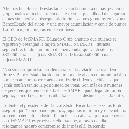
Algunos beneficios de estas tarjetas son la compra de pasajes aéreos
y opcionales a precios preferenciales, con la posibilidad de pagar en
cuotas sin interés; embarque prioritario; asientos gratuitos en la zona
BancoEstado del avión; y una mayor acumulación y canje de puntos
TodoSuma por compras en la aerolínea.
El CEO de JetSMART, Eduardo Ortiz, anunció que quienes se
registren y obtengan la tarjeta SMART o SMART+ durante
septiembre, tendrán un bono de bienvenida, que va desde los
$30.000 para las tarjetas SMART, y de hasta $40.000 para las
tarjetas SMART+.
“Nuestro compromiso por democratizar la aviación se mantiene
firme y BancoEstado ha sido un importante aliado en nuestra misión
por acercar el transporte aéreo a miles de chilenos y chilenas que
jamás habían tenido la posibilidad de volar. Son más de 8 millones
de personas que han confiado en JetSMART para llegar de forma
segura, cómoda y a precios ultra bajos a sus destinos”, señaló Ortiz.
En tanto, el presidente de BancoEstado, Ricardo de Tezanos Pinto,
aseguró que “como banco público, jugamos un rol muy relevante no
sólo en materia de inclusión financiera. La alianza que mantenemos
con JetSMART es prueba de ello, ya que, a través de ella,
reforzamos nuestro compromiso de ir más allá, buscando