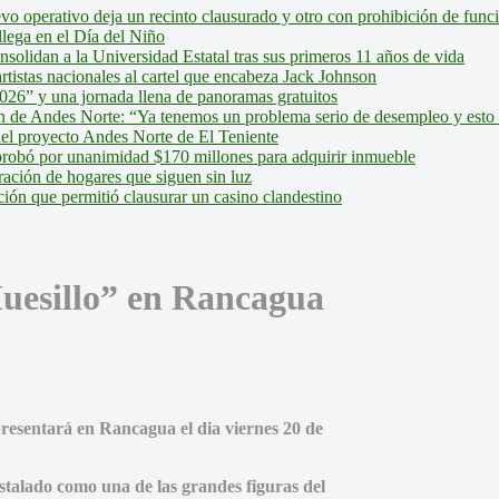
evo operativo deja un recinto clausurado y otro con prohibición de fun
lega en el Día del Niño
olidan a la Universidad Estatal tras sus primeros 11 años de vida
tistas nacionales al cartel que encabeza Jack Johnson
026” y una jornada llena de panoramas gratuitos
ión de Andes Norte: “Ya tenemos un problema serio de desempleo y esto
del proyecto Andes Norte de El Teniente
robó por unanimidad $170 millones para adquirir inmueble
ción de hogares que siguen sin luz
ión que permitió clausurar un casino clandestino
Huesillo” en Rancagua
presentará en Rancagua el dia viernes 20 de
nstalado como una de las grandes figuras del