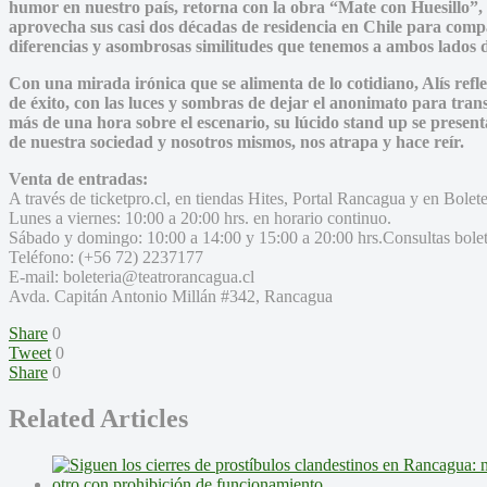
humor en nuestro país, retorna con la obra “Mate con Huesillo”, 
aprovecha sus casi dos décadas de residencia en Chile para com
diferencias y asombrosas similitudes que tenemos a ambos lados de
Con una mirada irónica que se alimenta de lo cotidiano, Alís ref
de éxito, con las luces y sombras de dejar el anonimato para tra
más de una hora sobre el escenario, su lúcido stand up se present
de nuestra sociedad y nosotros mismos, nos atrapa y hace reír.
Venta de entradas:
A través de ticketpro.cl, en tiendas Hites, Portal Rancagua y en Bolet
Lunes a viernes: 10:00 a 20:00 hrs. en horario continuo.
Sábado y domingo: 10:00 a 14:00 y 15:00 a 20:00 hrs.Consultas bolet
Teléfono: (+56 72) 2237177
E-mail: boleteria@teatrorancagua.cl
Avda. Capitán Antonio Millán #342, Rancagua
Share
0
Tweet
0
Share
0
Related Articles