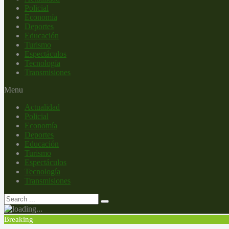
Policial
Economía
Deportes
Educación
Turismo
Espectáculos
Tecnología
Transmisiones
Menu
Actualidad
Policial
Economía
Deportes
Educación
Turismo
Espectáculos
Tecnología
Transmisiones
Breaking