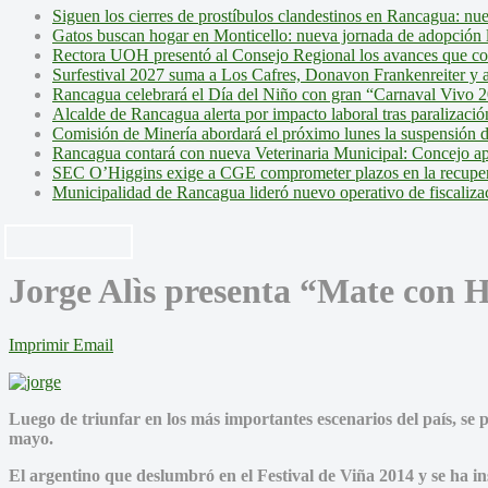
Siguen los cierres de prostíbulos clandestinos en Rancagua: nu
Gatos buscan hogar en Monticello: nueva jornada de adopción l
Rectora UOH presentó al Consejo Regional los avances que cons
Surfestival 2027 suma a Los Cafres, Donavon Frankenreiter y ar
Rancagua celebrará el Día del Niño con gran “Carnaval Vivo 2
Alcalde de Rancagua alerta por impacto laboral tras paralizac
Comisión de Minería abordará el próximo lunes la suspensión 
Rancagua contará con nueva Veterinaria Municipal: Concejo ap
SEC O’Higgins exige a CGE comprometer plazos en la recupera
Municipalidad de Rancagua lideró nuevo operativo de fiscalizac
Jorge Alìs presenta “Mate con 
Imprimir
Email
Luego de triunfar en los más importantes escenarios del país, se 
mayo.
El argentino que deslumbró en el Festival de Viña 2014 y se ha i