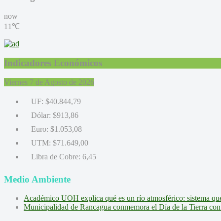
now
11℃
Indicadores Económicos
Viernes 7 de Agosto de 2026
UF:
$40.844,79
Dólar:
$913,86
Euro:
$1.053,08
UTM:
$71.649,00
Libra de Cobre:
6,45
Medio Ambiente
Académico UOH explica qué es un río atmosférico: sistema que l
Municipalidad de Rancagua conmemora el Día de la Tierra con 