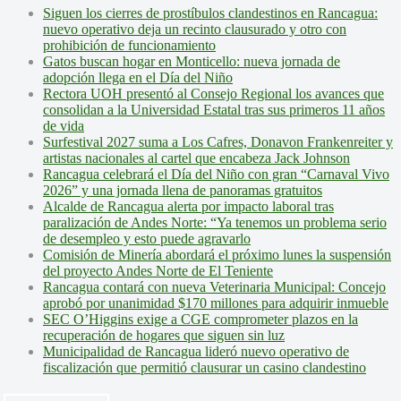
Siguen los cierres de prostíbulos clandestinos en Rancagua:
nuevo operativo deja un recinto clausurado y otro con
prohibición de funcionamiento
Gatos buscan hogar en Monticello: nueva jornada de
adopción llega en el Día del Niño
Rectora UOH presentó al Consejo Regional los avances que
consolidan a la Universidad Estatal tras sus primeros 11 años
de vida
Surfestival 2027 suma a Los Cafres, Donavon Frankenreiter y
artistas nacionales al cartel que encabeza Jack Johnson
Rancagua celebrará el Día del Niño con gran “Carnaval Vivo
2026” y una jornada llena de panoramas gratuitos
Alcalde de Rancagua alerta por impacto laboral tras
paralización de Andes Norte: “Ya tenemos un problema serio
de desempleo y esto puede agravarlo
Comisión de Minería abordará el próximo lunes la suspensión
del proyecto Andes Norte de El Teniente
Rancagua contará con nueva Veterinaria Municipal: Concejo
aprobó por unanimidad $170 millones para adquirir inmueble
SEC O’Higgins exige a CGE comprometer plazos en la
recuperación de hogares que siguen sin luz
Municipalidad de Rancagua lideró nuevo operativo de
fiscalización que permitió clausurar un casino clandestino