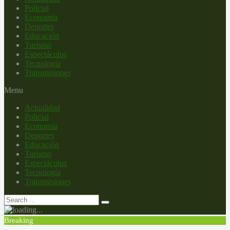
Policial
Economía
Deportes
Educación
Turismo
Espectáculos
Tecnología
Transmisiones
Menu
Actualidad
Policial
Economía
Deportes
Educación
Turismo
Espectáculos
Tecnología
Transmisiones
Breaking