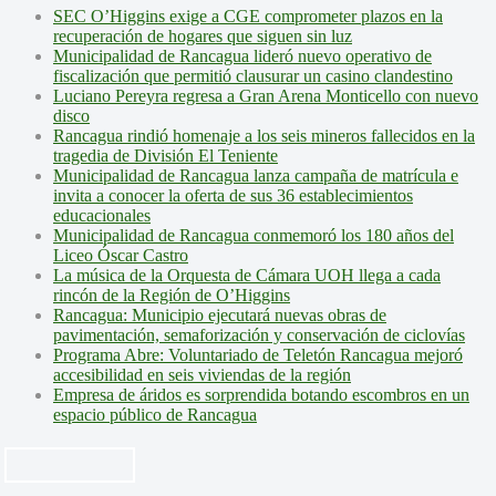
SEC O’Higgins exige a CGE comprometer plazos en la
recuperación de hogares que siguen sin luz
Municipalidad de Rancagua lideró nuevo operativo de
fiscalización que permitió clausurar un casino clandestino
Luciano Pereyra regresa a Gran Arena Monticello con nuevo
disco
Rancagua rindió homenaje a los seis mineros fallecidos en la
tragedia de División El Teniente
Municipalidad de Rancagua lanza campaña de matrícula e
invita a conocer la oferta de sus 36 establecimientos
educacionales
Municipalidad de Rancagua conmemoró los 180 años del
Liceo Óscar Castro
La música de la Orquesta de Cámara UOH llega a cada
rincón de la Región de O’Higgins
Rancagua: Municipio ejecutará nuevas obras de
pavimentación, semaforización y conservación de ciclovías
Programa Abre: Voluntariado de Teletón Rancagua mejoró
accesibilidad en seis viviendas de la región
Empresa de áridos es sorprendida botando escombros en un
espacio público de Rancagua