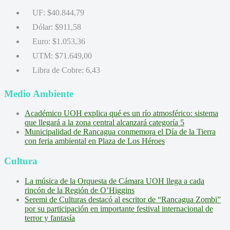
UF:
$40.844,79
Dólar:
$911,58
Euro:
$1.053,36
UTM:
$71.649,00
Libra de Cobre:
6,43
Medio Ambiente
Académico UOH explica qué es un río atmosférico: sistema
que llegará a la zona central alcanzará categoría 5
Municipalidad de Rancagua conmemora el Día de la Tierra
con feria ambiental en Plaza de Los Héroes
Cultura
La música de la Orquesta de Cámara UOH llega a cada
rincón de la Región de O’Higgins
Seremi de Culturas destacó al escritor de “Rancagua Zombi”
por su participación en importante festival internacional de
terror y fantasía