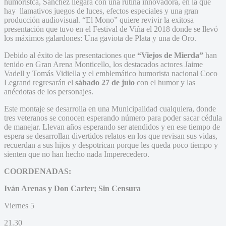
humorístca, Sánchez llegará con una rutina innovadora, en la que
hay llamativos juegos de luces, efectos especiales y una gran
producción audiovisual. “El Mono” quiere revivir la exitosa
presentación que tuvo en el Festival de Viña el 2018 donde se llevó
los máximos galardones: Una gaviota de Plata y una de Oro.
Debido al éxito de las presentaciones que
“Viejos de Mierda”
han
tenido en Gran Arena Monticello, los destacados actores Jaime
Vadell y Tomás Vidiella y el emblemático humorista nacional Coco
Legrand regresarán el
sábado 27 de juio
con el humor y las
anécdotas de los personajes.
Este montaje se desarrolla en una Municipalidad cualquiera, donde
tres veteranos se conocen esperando número para poder sacar cédula
de manejar. Llevan años esperando ser atendidos y en ese tiempo de
espera se desarrollan divertidos relatos en los que revisan sus vidas,
recuerdan a sus hijos y despotrican porque les queda poco tiempo y
sienten que no han hecho nada Imperecedero.
COORDENADAS:
Iván Arenas y Don Carter; Sin Censura
Viernes 5
21.30