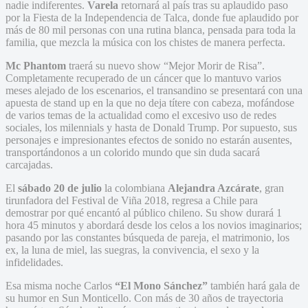
nadie indiferentes.
Varela
retornará al país tras su aplaudido paso
por la Fiesta de la Independencia de Talca, donde fue aplaudido por
más de 80 mil personas con una rutina blanca, pensada para toda la
familia, que mezcla la música con los chistes de manera perfecta.
Mc Phantom
traerá su nuevo show “Mejor Morir de Risa”.
Completamente recuperado de un cáncer que lo mantuvo varios
meses alejado de los escenarios, el transandino se presentará con una
apuesta de stand up en la que no deja títere con cabeza, mofándose
de varios temas de la actualidad como el excesivo uso de redes
sociales, los milennials y hasta de Donald Trump. Por supuesto, sus
personajes e impresionantes efectos de sonido no estarán ausentes,
transportándonos a un colorido mundo que sin duda sacará
carcajadas.
El
sábado 20 de julio
la colombiana
Alejandra Azcárate
, gran
tirunfadora del Festival de Viña 2018, regresa a Chile para
demostrar por qué encantó al público chileno. Su show durará 1
hora 45 minutos y abordará desde los celos a los novios imaginarios;
pasando por las constantes búsqueda de pareja, el matrimonio, los
ex, la luna de miel, las suegras, la convivencia, el sexo y la
infidelidades.
Esa misma noche Carlos
“El Mono Sánchez”
también hará gala de
su humor en Sun Monticello. Con más de 30 años de trayectoria