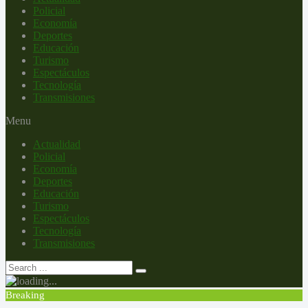
Policial
Economía
Deportes
Educación
Turismo
Espectáculos
Tecnología
Transmisiones
Menu
Actualidad
Policial
Economía
Deportes
Educación
Turismo
Espectáculos
Tecnología
Transmisiones
Breaking