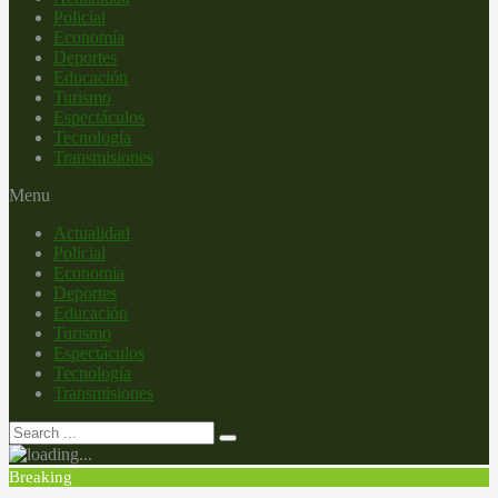
Policial
Economía
Deportes
Educación
Turismo
Espectáculos
Tecnología
Transmisiones
Menu
Actualidad
Policial
Economía
Deportes
Educación
Turismo
Espectáculos
Tecnología
Transmisiones
Breaking