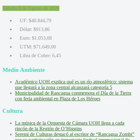
Sábado 8 de Agosto de 2026
UF:
$40.844,79
Dólar:
$913,86
Euro:
$1.053,08
UTM:
$71.649,00
Libra de Cobre:
6,45
Medio Ambiente
Académico UOH explica qué es un río atmosférico: sistema
que llegará a la zona central alcanzará categoría 5
Municipalidad de Rancagua conmemora el Día de la Tierra
con feria ambiental en Plaza de Los Héroes
Cultura
La música de la Orquesta de Cámara UOH llega a cada
rincón de la Región de O’Higgins
Seremi de Culturas destacó al escritor de “Rancagua Zombi”
por su participación en importante festival internacional de