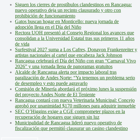
Siguen los cierres de prostíbulos clandestinos en Rancagua:
nuevo operativo deja un recinto clausurado y otro con
prohibición de funcionamiento
Gatos buscan hogar en Monticello: nueva jornada de
adopción llega en el Día del Niño
Rectora UOH presentó al Consejo Regional los avances que
consolidan a la Universidad Estatal tras sus primeros 11 años
de vida
Surfestival 2027 suma a Los Cafres, Donavon Frankenreiter y
artistas nacionales al cartel que encabeza Jack Johnson
Rancagua celebrará el Día del Niño con gran “Carnaval Vivo
2026” y una jornada llena de panoramas gratuitos
Alcalde de Rancagua alerta por impacto laboral tras
paralización de Andes Norte: “Ya tenemos un problema serio
de desempleo y esto puede agravarlo
Comisión de Minería abordará el próximo lunes la suspensión
del proyecto Andes Norte de El Teniente
Rancagua contará con nueva Veterinaria Municipal: Concejo
aprobó por unanimidad $170 millones para adquirir inmueble
SEC O’Higgins exige a CGE comprometer plazos en la
recuperación de hogares que siguen sin luz
Municipalidad de Rancagua lideró nuevo operativo de
fiscalización que permitió clausurar un casino clandestino