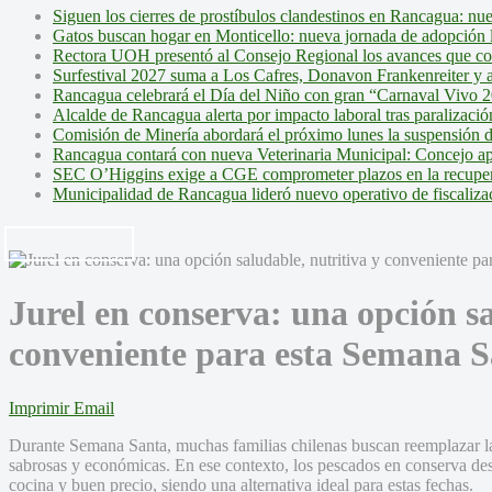
Siguen los cierres de prostíbulos clandestinos en Rancagua: nu
Gatos buscan hogar en Monticello: nueva jornada de adopción l
Rectora UOH presentó al Consejo Regional los avances que cons
Surfestival 2027 suma a Los Cafres, Donavon Frankenreiter y ar
Rancagua celebrará el Día del Niño con gran “Carnaval Vivo 2
Alcalde de Rancagua alerta por impacto laboral tras paralizac
Comisión de Minería abordará el próximo lunes la suspensión 
Rancagua contará con nueva Veterinaria Municipal: Concejo ap
SEC O’Higgins exige a CGE comprometer plazos en la recupera
Municipalidad de Rancagua lideró nuevo operativo de fiscalizac
Jurel en conserva: una opción sa
conveniente para esta Semana 
Imprimir
Email
Durante Semana Santa, muchas familias chilenas buscan reemplazar la
sabrosas y económicas. En ese contexto, los pescados en conserva dest
cocina y buen precio, siendo una alternativa ideal para estas fechas.