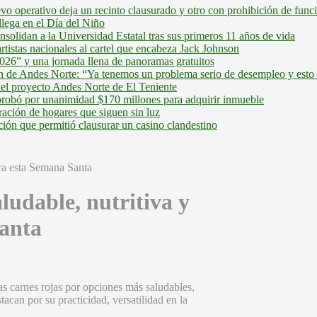
evo operativo deja un recinto clausurado y otro con prohibición de fun
lega en el Día del Niño
olidan a la Universidad Estatal tras sus primeros 11 años de vida
tistas nacionales al cartel que encabeza Jack Johnson
026” y una jornada llena de panoramas gratuitos
ión de Andes Norte: “Ya tenemos un problema serio de desempleo y esto
del proyecto Andes Norte de El Teniente
robó por unanimidad $170 millones para adquirir inmueble
ción de hogares que siguen sin luz
ión que permitió clausurar un casino clandestino
ludable, nutritiva y
Santa
s carnes rojas por opciones más saludables,
acan por su practicidad, versatilidad en la