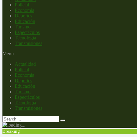
Policial
Economía
Deportes
Educación
Turismo
Espectáculos
Tecnología
Transmisiones
Menu
Actualidad
Policial
Economía
Deportes
Educación
Turismo
Espectáculos
Tecnología
Transmisiones
Breaking