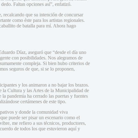
dedo. Faltan opciones así”, enfatizó.
e, recalcando que su intención de concursar
tante como éste para los artistas regionales.
aballito de batalla para mí. Ahora hago
 Eduardo Díaz, aseguró que “desde el día uno
 gente con posibilidades. Nos alegramos de
a sumamente compleja. Si bien hubo criterios de
tamos seguros de que, si se lo proponen,
cipantes y los animaron a no bajar los brazos.
 la Cultura y las Artes de la Municipalidad de
e la pandemia ha cerrado las puertas y fuentes
ealizándose certámenes de este tipo.
cipativos y donde la comunidad viva
 que puede ser pisar un escenario como el
ibre, me refiero a sus técnicos, productores,
cuerdo de todos los que estuvieron aquí y