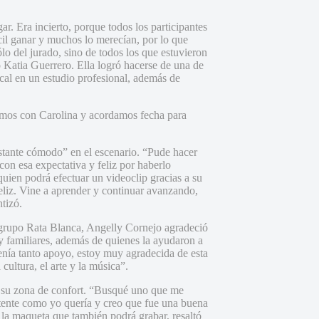
r. Era incierto, porque todos los participantes
ícil ganar y muchos lo merecían, por lo que
o del jurado, sino de todos los que estuvieron
 Katia Guerrero. Ella logró hacerse de una de
cal en un estudio profesional, además de
amos con Carolina y acordamos fecha para
astante cómodo” en el escenario. “Pude hacer
con esa expectativa y feliz por haberlo
ien podrá efectuar un videoclip gracias a su
liz. Vine a aprender y continuar avanzando,
ntizó.
 grupo Rata Blanca, Angelly Cornejo agradeció
y familiares, además de quienes la ayudaron a
 tenía tanto apoyo, estoy muy agradecida de esta
 cultura, el arte y la música”.
 de su zona de confort. “Busqué uno que me
otente como yo quería y creo que fue una buena
 la maqueta que también podrá grabar, resaltó