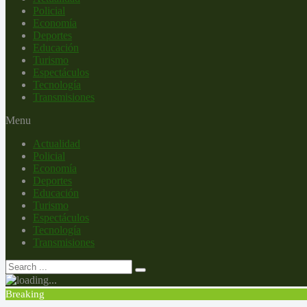
Policial
Economía
Deportes
Educación
Turismo
Espectáculos
Tecnología
Transmisiones
Menu
Actualidad
Policial
Economía
Deportes
Educación
Turismo
Espectáculos
Tecnología
Transmisiones
Breaking