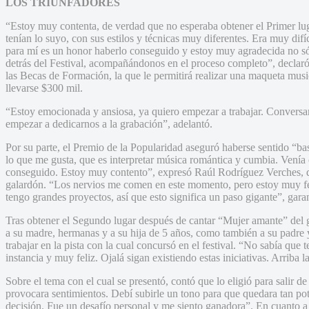
LOS TRIUNFADORES
“Estoy muy contenta, de verdad que no esperaba obtener el Primer luga
tenían lo suyo, con sus estilos y técnicas muy diferentes. Era muy dif
para mí es un honor haberlo conseguido y estoy muy agradecida no sól
detrás del Festival, acompañándonos en el proceso completo”, declaró
las Becas de Formación, la que le permitirá realizar una maqueta musi
llevarse $300 mil.
“Estoy emocionada y ansiosa, ya quiero empezar a trabajar. Convers
empezar a dedicarnos a la grabación”, adelantó.
Por su parte, el Premio de la Popularidad aseguró haberse sentido “b
lo que me gusta, que es interpretar música romántica y cumbia. Venía 
conseguido. Estoy muy contento”, expresó Raúl Rodríguez Verches, qu
galardón. “Los nervios me comen en este momento, pero estoy muy fe
tengo grandes proyectos, así que esto significa un paso gigante”, gara
Tras obtener el Segundo lugar después de cantar “Mujer amante” del
a su madre, hermanas y a su hija de 5 años, como también a su padre 
trabajar en la pista con la cual concursó en el festival. “No sabía que
instancia y muy feliz. Ojalá sigan existiendo estas iniciativas. Arriba la
Sobre el tema con el cual se presentó, contó que lo eligió para salir
provocara sentimientos. Debí subirle un tono para que quedara tan p
decisión. Fue un desafío personal y me siento ganadora”. En cuanto a