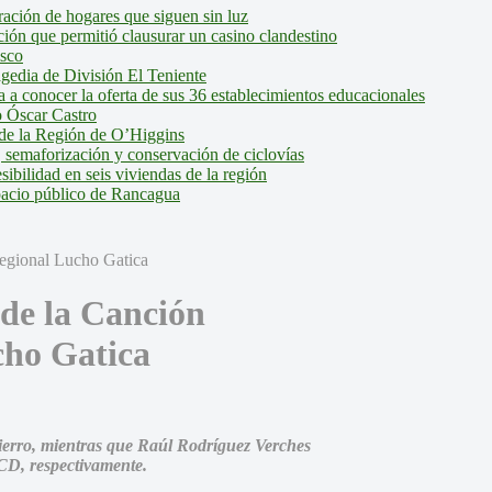
ción de hogares que siguen sin luz
ión que permitió clausurar un casino clandestino
isco
agedia de División El Teniente
a conocer la oferta de sus 36 establecimientos educacionales
 Óscar Castro
de la Región de O’Higgins
 semaforización y conservación de ciclovías
bilidad en seis viviendas de la región
pacio público de Rancagua
 de la Canción
cho Gatica
ierro, mientras que Raúl Rodríguez Verches
SCD, respectivamente.