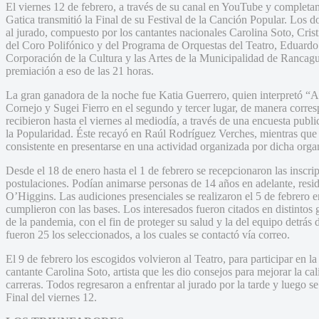
El viernes 12 de febrero, a través de su canal en YouTube y completa
Gatica transmitió la Final de su Festival de la Canción Popular. Los do
al jurado, compuesto por los cantantes nacionales Carolina Soto, Cris
del Coro Polifónico y del Programa de Orquestas del Teatro, Eduardo 
Corporación de la Cultura y las Artes de la Municipalidad de Rancag
premiación a eso de las 21 horas.
La gran ganadora de la noche fue Katia Guerrero, quien interpretó “A
Cornejo y Sugei Fierro en el segundo y tercer lugar, de manera corresp
recibieron hasta el viernes al mediodía, a través de una encuesta pub
la Popularidad. Éste recayó en Raúl Rodríguez Verches, mientras qu
consistente en presentarse en una actividad organizada por dicha orga
Desde el 18 de enero hasta el 1 de febrero se recepcionaron las inscri
postulaciones. Podían animarse personas de 14 años en adelante, resi
O’Higgins. Las audiciones presenciales se realizaron el 5 de febrero e
cumplieron con las bases. Los interesados fueron citados en distintos 
de la pandemia, con el fin de proteger su salud y la del equipo detrás de
fueron 25 los seleccionados, a los cuales se contactó vía correo.
El 9 de febrero los escogidos volvieron al Teatro, para participar en
cantante Carolina Soto, artista que les dio consejos para mejorar la ca
carreras. Todos regresaron a enfrentar al jurado por la tarde y luego 
Final del viernes 12.