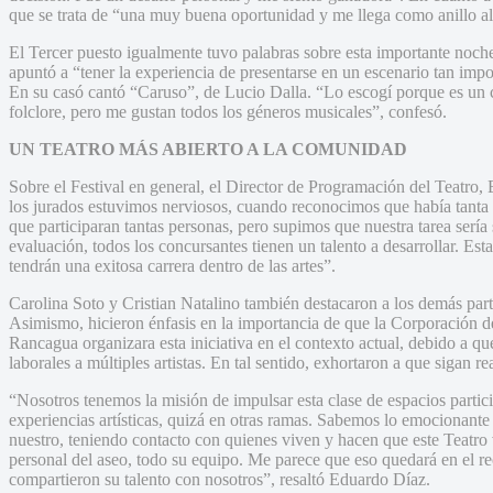
que se trata de “una muy buena oportunidad y me llega como anillo al 
El Tercer puesto igualmente tuvo palabras sobre esta importante noch
apuntó a “tener la experiencia de presentarse en un escenario tan impor
En su casó cantó “Caruso”, de Lucio Dalla. “Lo escogí porque es un c
folclore, pero me gustan todos los géneros musicales”, confesó.
UN TEATRO MÁS ABIERTO A LA COMUNIDAD
Sobre el Festival en general, el Director de Programación del Teatro,
los jurados estuvimos nerviosos, cuando reconocimos que había tanta
que participaran tantas personas, pero supimos que nuestra tarea serí
evaluación, todos los concursantes tienen un talento a desarrollar. Es
tendrán una exitosa carrera dentro de las artes”.
Carolina Soto y Cristian Natalino también destacaron a los demás parti
Asimismo, hicieron énfasis en la importancia de que la Corporación de
Rancagua organizara esta iniciativa en el contexto actual, debido a qu
laborales a múltiples artistas. En tal sentido, exhortaron a que sigan r
“Nosotros tenemos la misión de impulsar esta clase de espacios parti
experiencias artísticas, quizá en otras ramas. Sabemos lo emocionante
nuestro, teniendo contacto con quienes viven y hacen que este Teatro v
personal del aseo, todo su equipo. Me parece que eso quedará en el re
compartieron su talento con nosotros”, resaltó Eduardo Díaz.