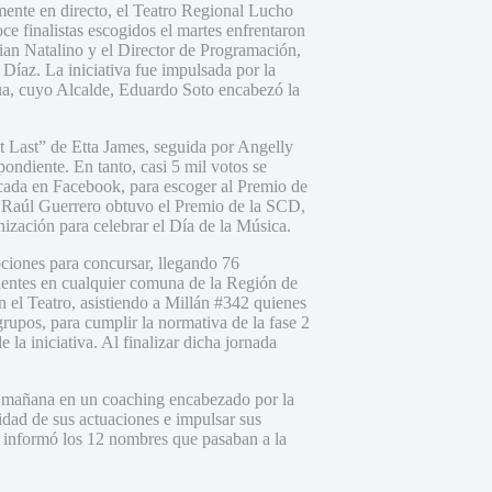
mente en directo, el Teatro Regional Lucho
ce finalistas escogidos el martes enfrentaron
tian Natalino y el Director de Programación,
Díaz. La iniciativa fue impulsada por la
ua, cuyo Alcalde, Eduardo Soto encabezó la
t Last” de Etta James, seguida por Angelly
ondiente. En tanto, casi 5 mil votos se
licada en Facebook, para escoger al Premio de
e Raúl Guerrero obtuvo el Premio de la SCD,
nización para celebrar el Día de la Música.
pciones para concursar, llegando 76
dentes en cualquier comuna de la Región de
n el Teatro, asistiendo a Millán #342 quienes
grupos, para cumplir la normativa de la fase 2
 la iniciativa. Al finalizar dicha jornada
 la mañana en un coaching encabezado por la
lidad de sus actuaciones e impulsar sus
se informó los 12 nombres que pasaban a la