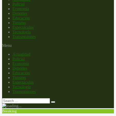
Policial
Economía
Deportes
Educación
Turismo
Espectáculos
Tecnología
Transmisiones
Menu
Actualidad
Policial
Economía
Deportes
Educación
Turismo
Espectáculos
Tecnología
Transmisiones
Breaking