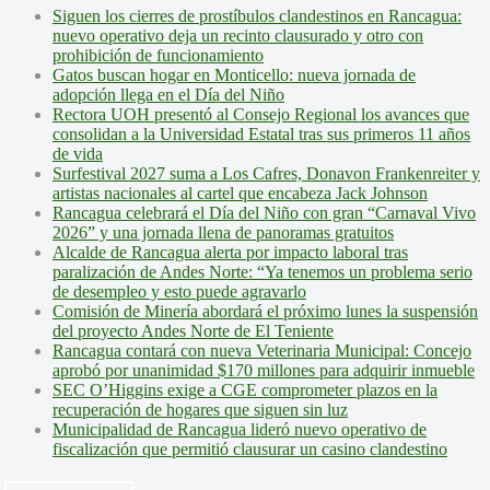
Siguen los cierres de prostíbulos clandestinos en Rancagua:
nuevo operativo deja un recinto clausurado y otro con
prohibición de funcionamiento
Gatos buscan hogar en Monticello: nueva jornada de
adopción llega en el Día del Niño
Rectora UOH presentó al Consejo Regional los avances que
consolidan a la Universidad Estatal tras sus primeros 11 años
de vida
Surfestival 2027 suma a Los Cafres, Donavon Frankenreiter y
artistas nacionales al cartel que encabeza Jack Johnson
Rancagua celebrará el Día del Niño con gran “Carnaval Vivo
2026” y una jornada llena de panoramas gratuitos
Alcalde de Rancagua alerta por impacto laboral tras
paralización de Andes Norte: “Ya tenemos un problema serio
de desempleo y esto puede agravarlo
Comisión de Minería abordará el próximo lunes la suspensión
del proyecto Andes Norte de El Teniente
Rancagua contará con nueva Veterinaria Municipal: Concejo
aprobó por unanimidad $170 millones para adquirir inmueble
SEC O’Higgins exige a CGE comprometer plazos en la
recuperación de hogares que siguen sin luz
Municipalidad de Rancagua lideró nuevo operativo de
fiscalización que permitió clausurar un casino clandestino