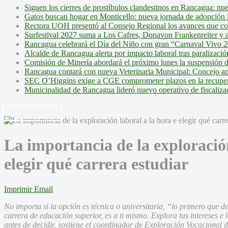
Siguen los cierres de prostíbulos clandestinos en Rancagua: nu
Gatos buscan hogar en Monticello: nueva jornada de adopción l
Rectora UOH presentó al Consejo Regional los avances que cons
Surfestival 2027 suma a Los Cafres, Donavon Frankenreiter y ar
Rancagua celebrará el Día del Niño con gran “Carnaval Vivo 2
Alcalde de Rancagua alerta por impacto laboral tras paralizac
Comisión de Minería abordará el próximo lunes la suspensión 
Rancagua contará con nueva Veterinaria Municipal: Concejo ap
SEC O’Higgins exige a CGE comprometer plazos en la recupera
Municipalidad de Rancagua lideró nuevo operativo de fiscalizac
La importancia de la exploración
elegir qué carrera estudiar
Imprimir
Email
No importa si la opción es técnica o universitaria, “
lo primero que d
carrera de educación superior, es a ti mismo.
Explora tus intereses e
antes de decidir, sostiene el coordinador de Exploración Vocacional 