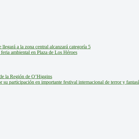
legará a la zona central alcanzará categoría 5
feria ambiental en Plaza de Los Héroes
de la Región de O’Higgins
u participación en importante festival internacional de terror y fantas