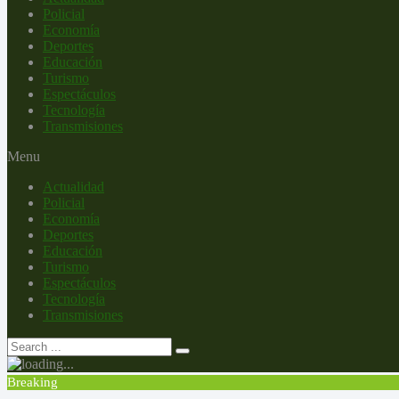
Policial
Economía
Deportes
Educación
Turismo
Espectáculos
Tecnología
Transmisiones
Menu
Actualidad
Policial
Economía
Deportes
Educación
Turismo
Espectáculos
Tecnología
Transmisiones
Breaking