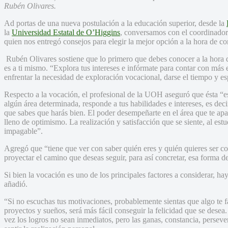
Rubén Olivares.
Ad portas de una nueva postulación a la educación superior, desde la
la
Universidad Estatal de O’Higgins
, conversamos con el coordinado
quien nos entregó consejos para elegir la mejor opción a la hora de co
Rubén Olivares sostiene que lo primero que debes conocer a la hora d
es a ti mismo. “Explora tus intereses e infórmate para contar con más 
enfrentar la necesidad de exploración vocacional, darse el tiempo y es
Respecto a la vocación, el profesional de la UOH aseguró que ésta “es
algún área determinada, responde a tus habilidades e intereses, es deci
que sabes que harás bien. El poder desempeñarte en el área que te ap
lleno de optimismo. La realización y satisfacción que se siente, al est
impagable”.
Agregó que “tiene que ver con saber quién eres y quién quieres ser c
proyectar el camino que deseas seguir, para así concretar, esa forma de
Si bien la vocación es uno de los principales factores a considerar, h
añadió.
“Si no escuchas tus motivaciones, probablemente sientas que algo te f
proyectos y sueños, será más fácil conseguir la felicidad que se desea.
vez los logros no sean inmediatos, pero las ganas, constancia, perseve