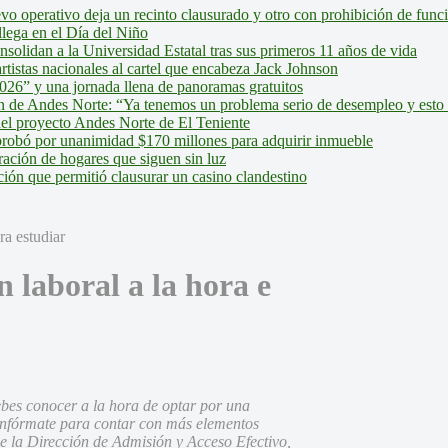
evo operativo deja un recinto clausurado y otro con prohibición de fun
lega en el Día del Niño
olidan a la Universidad Estatal tras sus primeros 11 años de vida
tistas nacionales al cartel que encabeza Jack Johnson
026” y una jornada llena de panoramas gratuitos
ión de Andes Norte: “Ya tenemos un problema serio de desempleo y esto
del proyecto Andes Norte de El Teniente
robó por unanimidad $170 millones para adquirir inmueble
ción de hogares que siguen sin luz
ión que permitió clausurar un casino clandestino
 laboral a la hora e
ebes conocer a la hora de optar por una
 infórmate para contar con más elementos
de la Dirección de Admisión y Acceso Efectivo,