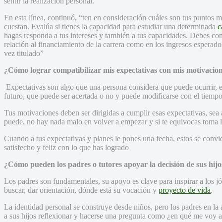
sentir la realización personal.
En esta línea, continuó, “ten en consideración cuáles son tus puntos m
cuestan. Evalúa si tienes la capacidad para estudiar una determinada
c
hagas responda a tus intereses y también a tus capacidades. Debes con
relación al financiamiento de la carrera como en los ingresos esperad
vez titulado”
¿Cómo lograr compatibilizar mis expectativas con mis motivacio
Expectativas son algo que una persona considera que puede ocurrir, e
futuro, que puede ser acertada o no y puede modificarse con el tiempo
Tus motivaciones deben ser dirigidas a cumplir esas expectativas, sea 
puede, no hay nada malo en volver a empezar y si te equivocas toma lo
Cuando a tus expectativas y planes le pones una fecha, estos se convie
satisfecho y feliz con lo que has logrado
¿Cómo pueden los padres o tutores apoyar la decisión de sus hijo
Los padres son fundamentales, su apoyo es clave para inspirar a los 
buscar, dar orientación, dónde está su vocación y
proyecto de vida
.
La identidad personal se construye desde niños, pero los padres en la
a sus hijos reflexionar y hacerse una pregunta como ¿en qué me voy a