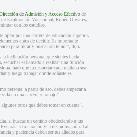
Dirección de Admisión y Acceso Efectivo
de
r de Exploración Vocacional, Rubén Olivares,
ntinuar con los estudios.
e optar por una carrera de educación superior,
elementos antes de decidir. Es importante
pacio para mirar y buscar sin temor”, dijo.
 la inclinación personal que sientes hacia
r, escuchar el llamado a realizar una función
asiona, hará que tu despertar cada mañana sea
udiar y luego trabajar donde soñaste es
omo persona, a partir de eso, debes empezar a
 vida en una carrera o trabajo”.
ay algunos otros que debes tomar en cuenta”,
alta, si buscas un camino obedeciendo a tus
 Evitarás la frustración y la desmotivación. Tal
rancia y paciencia deben ser tus aliados para