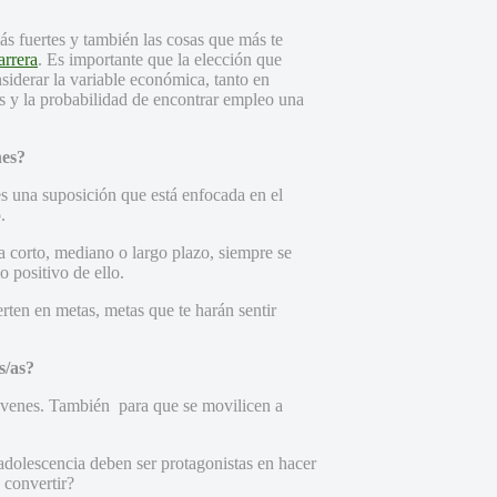
ás fuertes y también las cosas que más te
arrera
. Es importante que la elección que
siderar la variable económica, tanto en
os y la probabilidad de encontrar empleo una
nes?
s una suposición que está enfocada en el
.
a corto, mediano o largo plazo, siempre se
 positivo de ello.
rten en metas, metas que te harán sentir
s/as?
jóvenes. También para que se movilicen a
 adolescencia deben ser protagonistas en hacer
 convertir?