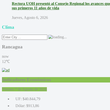
Rectora UOH presentó al Consejo Regional los avances que 
sus primeros 11 años de vida
Jueves, Agosto 6, 2026
Clima
Rancagua
now
12℃
Indicadores Económicos
Viernes 7 de Agosto de 2026
UF:
$40.844,79
Dólar:
$913,86