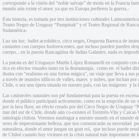
corresponde a la visión del “noble salvaje” de moda en la Francia bar
mundo aún existe el amor, ya que en Europa prefieren la guerra.-
Esta historia, es tomada por tres instituciones culturales Latinoameri
Teatro Negro de Uruguay “Pampinak” y el Teatro Regional de Rancagu
Sudamérica-
Luz sin luz; ballet acrobático, circo negro, Orquesta Barroca de instru
cantantes con cuerpos fosforescentes, que incluso pueden pueden desp
cuerpo…en la puesta Rancagüina de Indias Galantes, nada es imposib
La puesta es del Uruguayo Martín López Romanelli en conjunto con e
rica en efectos visuales tanto en la dramaturgia, como en el ballet di
ilustra con “realismo en una forma mágica”, un viaje que lleva a sus pe
a través de mundos idílicos de valles, mares y nubes, que luchan por
Chile, o sea una ópera situada en nuestro país, con las imágenes y la h
Las catástrofes naturales son pié fundamental para la puesta en escen
donde el público participará activamente, como en la erupción de un 
por la lava fluor, un efecto creado por del Circo Negro de Uruguay “
mar del sur de Chile, donde aún co-existen el Trentrén-Vilu y Caicai-
mitología chilota. Veremos naufragar a nuestro mundo en el mundo d
seres de impresionante belleza, que nos comunicarán su necesidad por
naturaleza, donde el amor juegan un gran rol, que incluso puede resul
de Chiloé cuando hoy vivimos en la crisis natural más importante de l