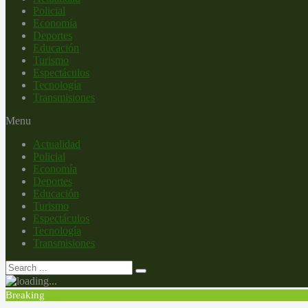
Policial
Economía
Deportes
Educación
Turismo
Espectáculos
Tecnología
Transmisiones
Menu
Actualidad
Policial
Economía
Deportes
Educación
Turismo
Espectáculos
Tecnología
Transmisiones
Breaking