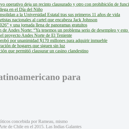
evo operativo deja un recinto clausurado y otro con prohibición de fun
lega en el Día del Niño
olidan a la Universidad Estatal tras sus primeros 11 años de vida
tistas nacionales al cartel que encabeza Jack Johnson
026” y una jornada llena de panoramas gratuitos
ión de Andes Norte: “Ya tenemos un problema serio de desempleo y esto
del proyecto Andes Norte de El Teniente
robó por unanimidad $170 millones para adquirir inmueble
ción de hogares que siguen sin luz
ión que permitió clausurar un casino clandestino
latinoamericano para
exóticos concebida por Rameau, mismo
 Arte de Chile en el 2015. Las Indias Galantes