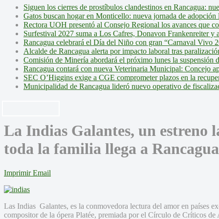
Siguen los cierres de prostíbulos clandestinos en Rancagua: nu
Gatos buscan hogar en Monticello: nueva jornada de adopción l
Rectora UOH presentó al Consejo Regional los avances que cons
Surfestival 2027 suma a Los Cafres, Donavon Frankenreiter y ar
Rancagua celebrará el Día del Niño con gran “Carnaval Vivo 2
Alcalde de Rancagua alerta por impacto laboral tras paralizac
Comisión de Minería abordará el próximo lunes la suspensión 
Rancagua contará con nueva Veterinaria Municipal: Concejo ap
SEC O’Higgins exige a CGE comprometer plazos en la recupera
Municipalidad de Rancagua lideró nuevo operativo de fiscalizac
La Indias Galantes, un estreno 
toda la familia llega a Rancagua
Imprimir
Email
Las Indias Galantes, es la conmovedora lectura del amor en países 
compositor de la ópera Platée, premiada por el Círculo de Críticos de