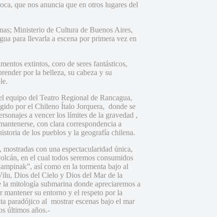
roca, que nos anuncia que en otros lugares del
canas; Ministerio de Cultura de Buenos Aires,
a para llevarla a escena por primera vez en
mentos extintos, coro de seres fantásticos,
render por la belleza, su cabeza y su
le.
l equipo del Teatro Regional de Rancagua,
rigido por el Chileno Ítalo Jorquera, donde se
rsonajes a vencer los límites de la gravedad ,
 mantenerse, con clara correspondencia a
istoria de los pueblos y la geografía chilena.
a, mostradas con una espectacularidad única,
volcán, en el cual todos seremos consumidos
Pampinak”, así como en la tormenta bajo al
Vilu, Dios del Cielo y Dios del Mar de la
e la mitología submarina donde apreciaremos a
 mantener su entorno y el respeto por la
ta paradójico al mostrar escenas bajo el mar
os últimos años.-