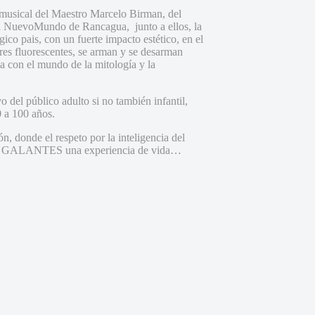
 musical del Maestro Marcelo Birman, del
ca NuevoMundo de Rancagua, junto a ellos, la
ico pais, con un fuerte impacto estético, en el
res fluorescentes, se arman y se desarman
a con el mundo de la mitología y la
 del público adulto si no también infantil,
0 a 100 años.
ón, donde el respeto por la inteligencia del
DIAS GALANTES una experiencia de vida…