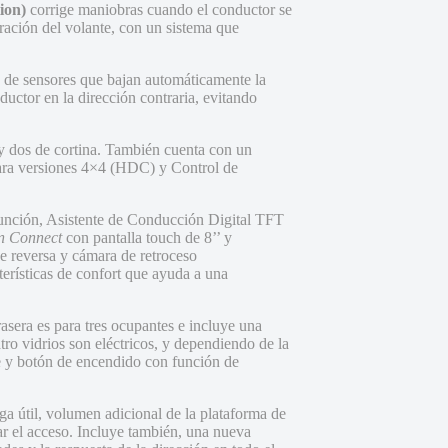
ion)
corrige maniobras cuando el conductor se
bración del volante, con un sistema que
 de sensores que bajan automáticamente la
nductor en la dirección contraria, evitando
s y dos de cortina. También cuenta con un
ara versiones 4×4 (HDC) y Control de
unción, Asistente de Conducción Digital TFT
n Connect
con pantalla touch de 8’’ y
 reversa y cámara de retroceso
erísticas de confort que ayuda a una
trasera es para tres ocupantes e incluye una
atro vidrios son eléctricos, y dependiendo de la
nte y botón de encendido con función de
a útil, volumen adicional de la plataforma de
tar el acceso. Incluye también, una nueva