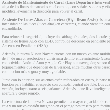
Asistente de Mantenimiento de Carril (Lane Departure Intervent
aleja de las líneas demarcadas en el camino, con señales sonoras y vi
modifica levemente la dirección para volver al carril.
Asistente De Luces Altas en Carretera (High Beam Assist)
sistema
intensidad de las luces (luces altas) en carreteras, cuando viene un co
encandilarlo.
Para reforzar la seguridad, incluye dos airbags frontales, dos laterale
sistema de frenos ABS con EBD, control de descenso en pendiente p
Ascenso en Pendiente (HSA).
Además, la nueva Nissan Navara cuenta con un nuevo volante multif
de 7” de mayor resolución y un sistema de info-entretenimiento
Nissa
conectividad Android Auto y Apple Car Play con navegador, sensor de
(equipamientos que dependen de la versión), entre muchas otras caract
conducción más segura y muy agradable.
Junto con lo anterior, sus asientos están reforzados en cuero, la parte 
función para habilitar el espacio con consolar central abatible. Los cu
versión, incluye cuatro a seis parlantes. Además, tiene llave intelige
apertura y cierre remoto.
La estructura de la nueva Navara permite una mayor capacidad de carg
caja y un nuevo escalón integrado en el paragolpes trasero para facili