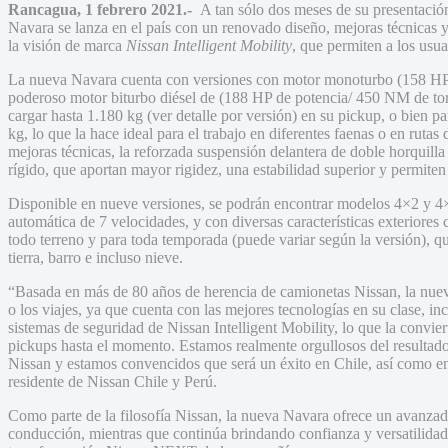
Rancagua, 1 febrero 2021.-
A tan sólo dos meses de su presentación 
Navara se lanza en el país con un renovado diseño, mejoras técnicas y
la visión de marca
Nissan Intelligent Mobility
, que permiten a los usu
La nueva Navara cuenta con versiones con motor monoturbo (158 HP
poderoso motor biturbo diésel de (188 HP de potencia/ 450 NM de torq
cargar hasta 1.180 kg (ver detalle por versión) en su pickup, o bien p
kg, lo que la hace ideal para el trabajo en diferentes faenas o en rutas
mejoras técnicas, la reforzada suspensión delantera de doble horquilla
rígido, que aportan mayor rigidez, una estabilidad superior y permit
Disponible en nueve versiones, se podrán encontrar modelos 4×2 y 4×
automática de 7 velocidades, y con diversas características exteriores
todo terreno y para toda temporada (puede variar según la versión), q
tierra, barro e incluso nieve.
“Basada en más de 80 años de herencia de camionetas Nissan, la nueva
o los viajes, ya que cuenta con las mejores tecnologías en su clase, in
sistemas de seguridad de Nissan Intelligent Mobility, lo que la convie
pickups hasta el momento. Estamos realmente orgullosos del resulta
Nissan y estamos convencidos que será un éxito en Chile, así como e
residente de Nissan Chile y Perú.
Como parte de la filosofía Nissan, la nueva Navara ofrece un avanzad
conducción, mientras que continúa brindando confianza y versatilidad