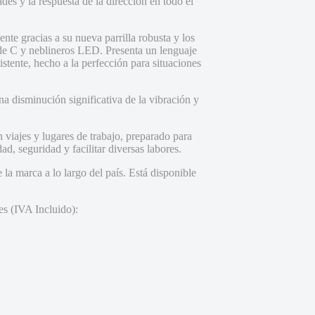
es y la respuesta de la dirección en todo el
te gracias a su nueva parrilla robusta y los
de C y neblineros LED. Presenta un lenguaje
istente, hecho a la perfección para situaciones
na disminución significativa de la vibración y
n viajes y lugares de trabajo, preparado para
d, seguridad y facilitar diversas labores.
la marca a lo largo del país. Está disponible
es (IVA Incluido):