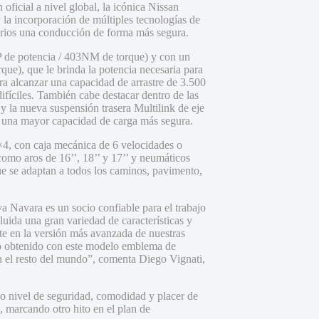
oficial a nivel global, la icónica Nissan
 la incorporación de múltiples tecnologías de
arios una conducción de forma más segura.
 de potencia / 403NM de torque) y con un
ue), que le brinda la potencia necesaria para
ara alcanzar una capacidad de arrastre de 3.500
 difíciles. También cabe destacar dentro de las
 y la nueva suspensión trasera Multilink de eje
en una mayor capacidad de carga más segura.
4, con caja mecánica de 6 velocidades o
 como aros de 16’’, 18’’ y 17’’ y neumáticos
ue se adaptan a todos los caminos, pavimento,
 Navara es un socio confiable para el trabajo
cluida una gran variedad de características y
rte en la versión más avanzada de nuestras
do obtenido con este modelo emblema de
n el resto del mundo”, comenta Diego Vignati,
o nivel de seguridad, comodidad y placer de
, marcando otro hito en el plan de