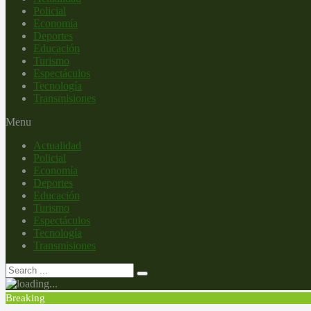
Policial
Economía
Deportes
Educación
Turismo
Espectáculos
Tecnología
Transmisiones
Menu
Actualidad
Policial
Economía
Deportes
Educación
Turismo
Espectáculos
Tecnología
Transmisiones
Breaking