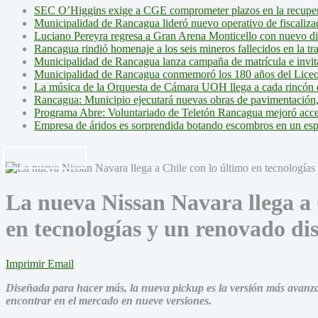
SEC O’Higgins exige a CGE comprometer plazos en la recupera
Municipalidad de Rancagua lideró nuevo operativo de fiscalizac
Luciano Pereyra regresa a Gran Arena Monticello con nuevo d
Rancagua rindió homenaje a los seis mineros fallecidos en la tr
Municipalidad de Rancagua lanza campaña de matrícula e invita 
Municipalidad de Rancagua conmemoró los 180 años del Liceo
La música de la Orquesta de Cámara UOH llega a cada rincón 
Rancagua: Municipio ejecutará nuevas obras de pavimentación,
Programa Abre: Voluntariado de Teletón Rancagua mejoró accesi
Empresa de áridos es sorprendida botando escombros en un es
La nueva Nissan Navara llega a 
en tecnologías y un renovado di
Imprimir
Email
Diseñada para hacer más, la nueva pickup es la versión más avanzad
encontrar en el mercado en nueve versiones.