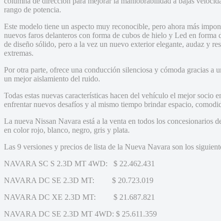
columna de dirección para mejorar la maniobrabilidad a bajas velocidad
rango de potencia.
Este modelo tiene un aspecto muy reconocible, pero ahora más imponen
nuevos faros delanteros con forma de cubos de hielo y Led en forma 
de diseño sólido, pero a la vez un nuevo exterior elegante, audaz y res
extremas.
Por otra parte, ofrece una conducción silenciosa y cómoda gracias a u
un mejor aislamiento del ruido.
Todas estas nuevas características hacen del vehículo el mejor socio e
enfrentar nuevos desafíos y al mismo tiempo brindar espacio, comodida
La nueva Nissan Navara está a la venta en todos los concesionarios de 
en color rojo, blanco, negro, gris y plata.
Las 9 versiones y precios de lista de la Nueva Navara son los siguient
NAVARA SC S 2.3D MT 4WD: $ 22.462.431
NAVARA DC SE 2.3D MT: $ 20.723.019
NAVARA DC XE 2.3D MT: $ 21.687.821
NAVARA DC SE 2.3D MT 4WD: $ 25.611.359