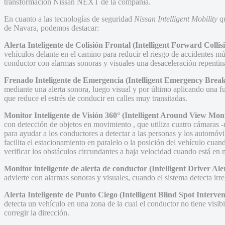
transformación Nissan NEXT de la compañía.
En cuanto a las tecnologías de seguridad
Nissan Intelligent Mobility
qu
de Navara, podemos destacar:
Alerta Inteligente de Colisión Frontal (Intelligent Forward Coll
vehículos delante en el camino para reducir el riesgo de accidentes mú
conductor con alarmas sonoras y visuales una desaceleración repentina
Frenado Inteligente de Emergencia (Intelligent Emergency Break
mediante una alerta sonora, luego visual y por último aplicando una fu
que reduce el estrés de conducir en calles muy transitadas.
Monitor Inteligente de Visión 360°
(Intelligent Around View Mo
con detección de objetos en movimiento , que utiliza cuatro cámaras -ubi
para ayudar a los conductores a detectar a las personas y los automóvi
facilita el estacionamiento en paralelo o la posición del vehículo cu
verificar los obstáculos circundantes a baja velocidad cuando está en 
Monitor inteligente de alerta de conductor (Intelligent Driver Ale
advierte con alarmas sonoras y visuales, cuando el sistema detecta irr
Alerta Inteligente de Punto Ciego
(Intelligent Blind Spot Interven
detecta un vehículo en una zona de la cual el conductor no tiene visi
corregir la dirección.