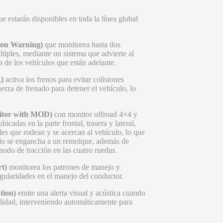
e estarán disponibles en toda la línea global
ision Warning)
que monitorea hasta dos
ltiples, mediante un sistema que advierte al
 de los vehículos que están adelante.
)
activa los frenos para evitar colisiones
erza de frenado para detener el vehículo, lo
nitor with MOD)
con monitor offroad 4×4 y
cadas en la parte frontal, trasera y lateral,
les que rodean y se acercan al vehículo, lo que
ando se engancha a un remolque, además de
modo de tracción en las cuatro ruedas.
rt)
monitorea los patrones de manejo y
egularidades en el manejo del conductor.
tion)
emite una alerta visual y acústica cuando
bilidad, interveniendo automáticamente para