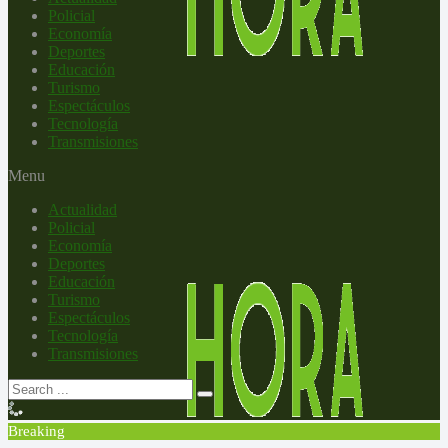
Policial
Economía
Deportes
Educación
Turismo
Espectáculos
Tecnología
Transmisiones
Menu
Actualidad
Policial
Economía
Deportes
Educación
Turismo
Espectáculos
Tecnología
Transmisiones
Breaking