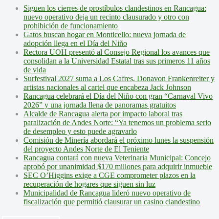
Siguen los cierres de prostíbulos clandestinos en Rancagua:
nuevo operativo deja un recinto clausurado y otro con
prohibición de funcionamiento
Gatos buscan hogar en Monticello: nueva jornada de
adopción llega en el Día del Niño
Rectora UOH presentó al Consejo Regional los avances que
consolidan a la Universidad Estatal tras sus primeros 11 años
de vida
Surfestival 2027 suma a Los Cafres, Donavon Frankenreiter y
artistas nacionales al cartel que encabeza Jack Johnson
Rancagua celebrará el Día del Niño con gran “Carnaval Vivo
2026” y una jornada llena de panoramas gratuitos
Alcalde de Rancagua alerta por impacto laboral tras
paralización de Andes Norte: “Ya tenemos un problema serio
de desempleo y esto puede agravarlo
Comisión de Minería abordará el próximo lunes la suspensión
del proyecto Andes Norte de El Teniente
Rancagua contará con nueva Veterinaria Municipal: Concejo
aprobó por unanimidad $170 millones para adquirir inmueble
SEC O’Higgins exige a CGE comprometer plazos en la
recuperación de hogares que siguen sin luz
Municipalidad de Rancagua lideró nuevo operativo de
fiscalización que permitió clausurar un casino clandestino