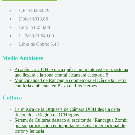
UF:
$40.844,79
Dólar:
$913,86
Euro:
$1.053,08
UTM:
$71.649,00
Libra de Cobre:
6,45
Medio Ambiente
Académico UOH explica qué es un río atmosférico: sistema
que llegará a la zona central alcanzará categoría 5
Municipalidad de Rancagua conmemora el Día de la Tierra
con feria ambiental en Plaza de Los Héroes
Cultura
La música de la Orquesta de Cámara UOH llega a cada
rincón de la Región de O’Higgins
Seremi de Culturas destacó al escritor de “Rancagua Zombi”
por su participación en importante festival internacional de
terror y fantasía