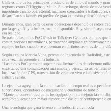
Chile es uno de los principales productores de vino del mundo y gran 
regiones como O’Higgins y Maule. Sin embargo, detrás de cada vendi
importante desafío operacional: mantener conectados a trabajadores,
desarrollan sus labores en predios de gran extensión y distribuidos en d
Durante años, gran parte de estas operaciones dependió de radios tra
por la geografía y la infraestructura disponible. Hoy, sin embargo, 
esa realidad.
Se trata de las radios PoC (Push-to-Talk over Cellular), equipos que ut
comunicaciones instantáneas, permitiendo ampliar significativamente 
equipos incluso cuando se encuentran en distintos sectores de una viñ
Según explica Mariela Vilos, gerente de Ingeniería de Radiolink, este
cada vez más presente en la industria.
“Las radios PoC permiten superar esas limitaciones de cobertura utili
entregando una comunicación más amplia y versátil. Estas permiten n
localización por GPS, transmisión de video en vivo e inclusive botón 
crítica”, señala.
La ejecutiva agrega que la comunicación en tiempo real es especialme
supervisores, operadores de maquinaria y cuadrillas de trabajo.
“Mantener conectados a todos los equipos permite mejorar la coordina
respuesta y actuar con mayor rapidez ante cualquier contingencia o e
Una tecnología que gana terreno en la industria vitivinícola