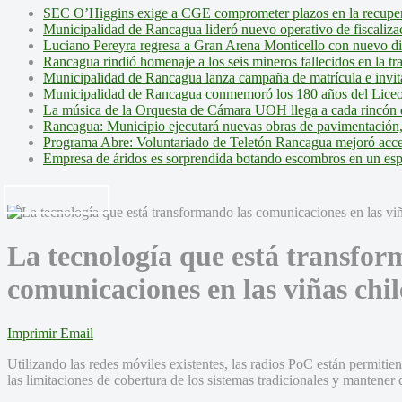
SEC O’Higgins exige a CGE comprometer plazos en la recupera
Municipalidad de Rancagua lideró nuevo operativo de fiscalizac
Luciano Pereyra regresa a Gran Arena Monticello con nuevo d
Rancagua rindió homenaje a los seis mineros fallecidos en la tr
Municipalidad de Rancagua lanza campaña de matrícula e invita 
Municipalidad de Rancagua conmemoró los 180 años del Liceo
La música de la Orquesta de Cámara UOH llega a cada rincón 
Rancagua: Municipio ejecutará nuevas obras de pavimentación,
Programa Abre: Voluntariado de Teletón Rancagua mejoró accesi
Empresa de áridos es sorprendida botando escombros en un es
La tecnología que está transfor
comunicaciones en las viñas chi
Imprimir
Email
Utilizando las redes móviles existentes, las radios PoC están permiti
las limitaciones de cobertura de los sistemas tradicionales y mantener