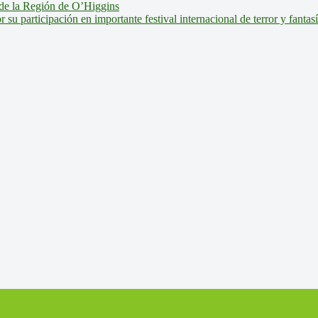
de la Región de O’Higgins
u participación en importante festival internacional de terror y fantas