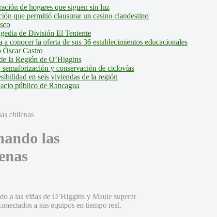
ción de hogares que siguen sin luz
ión que permitió clausurar un casino clandestino
isco
agedia de División El Teniente
a conocer la oferta de sus 36 establecimientos educacionales
 Óscar Castro
de la Región de O’Higgins
 semaforización y conservación de ciclovías
bilidad en seis viviendas de la región
pacio público de Rancagua
mando las
lenas
endo a las viñas de O’Higgins y Maule superar
 conectados a sus equipos en tiempo real.