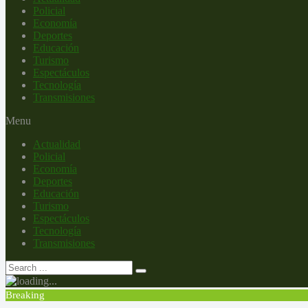
Policial
Economía
Deportes
Educación
Turismo
Espectáculos
Tecnología
Transmisiones
Menu
Actualidad
Policial
Economía
Deportes
Educación
Turismo
Espectáculos
Tecnología
Transmisiones
Breaking