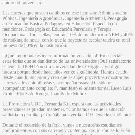
autoridad universitaria.
Las carreras que poseen cambios en este ítem son: Administración
Pública, Ingeniería Agronómica, Ingeniería Ambiental, Pedagogía
en Educación Básica, Pedagogía en Educación Especial con
menciones, Pedagogía en Educación Parvularia y Terapia
Ocupacional. Todas ellas, tendrán 10% de ponderación NEM y 40%
de ranking de notas, con lo que la trayectoria escolar tendrá en total
un peso de 50% en la postulación.
“¡Qué importante es tener información vocacional! En especial,
estas ferias que se dan dentro de las universidades ¡Qué satisfactorio
es tener la UOH! Nuestra Universidad de O’Higgins, yo digo
nuestra porque desde hace años vengo siguiéndola. Hemos estado
desde cuando iniciaron y creo que es súper provechoso mostrar las
carreras a los chiquillos/as y acompañarlos/as. ¡Ha sido un
acompañamiento completo!”, manifestó el orientador del Liceo Luis
Urbina Flores de Rengo, Juan Pedro Muñoz.
La Prorrectora UOH, Fernanda Kri, espera que las actividades
presenciales se puedan mantener. “Confiamos en que la situación
sanitaria lo permita. ¡Extrañábamos ver la UOH llena de estudiantes!
Durante el recorrido de la feria, vimos a nuestros/as estudiantes
comprometidos con sus carreras y contentos. Eso mismo se lo están