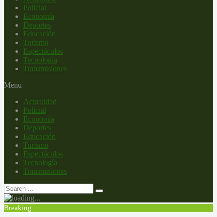
Policial
Economía
Deportes
Educación
Turismo
Espectáculos
Tecnología
Transmisiones
Menu
Actualidad
Policial
Economía
Deportes
Educación
Turismo
Espectáculos
Tecnología
Transmisiones
Breaking