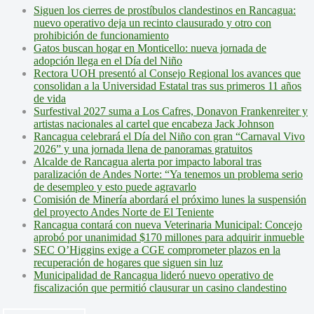
Siguen los cierres de prostíbulos clandestinos en Rancagua:
nuevo operativo deja un recinto clausurado y otro con
prohibición de funcionamiento
Gatos buscan hogar en Monticello: nueva jornada de
adopción llega en el Día del Niño
Rectora UOH presentó al Consejo Regional los avances que
consolidan a la Universidad Estatal tras sus primeros 11 años
de vida
Surfestival 2027 suma a Los Cafres, Donavon Frankenreiter y
artistas nacionales al cartel que encabeza Jack Johnson
Rancagua celebrará el Día del Niño con gran “Carnaval Vivo
2026” y una jornada llena de panoramas gratuitos
Alcalde de Rancagua alerta por impacto laboral tras
paralización de Andes Norte: “Ya tenemos un problema serio
de desempleo y esto puede agravarlo
Comisión de Minería abordará el próximo lunes la suspensión
del proyecto Andes Norte de El Teniente
Rancagua contará con nueva Veterinaria Municipal: Concejo
aprobó por unanimidad $170 millones para adquirir inmueble
SEC O’Higgins exige a CGE comprometer plazos en la
recuperación de hogares que siguen sin luz
Municipalidad de Rancagua lideró nuevo operativo de
fiscalización que permitió clausurar un casino clandestino