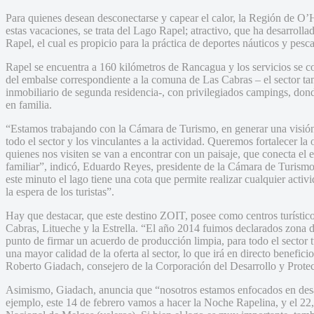
Para quienes desean desconectarse y capear el calor, la Región de O’Hi
estas vacaciones, se trata del Lago Rapel; atractivo, que ha desarroll
Rapel, el cual es propicio para la práctica de deportes náuticos y pesca
Rapel se encuentra a 160 kilómetros de Rancagua y los servicios se c
del embalse correspondiente a la comuna de Las Cabras – el sector ta
inmobiliario de segunda residencia-, con privilegiados campings, donde
en familia.
“Estamos trabajando con la Cámara de Turismo, en generar una visión
todo el sector y los vinculantes a la actividad. Queremos fortalecer la
quienes nos visiten se van a encontrar con un paisaje, que conecta el e
familiar”, indicó, Eduardo Reyes, presidente de la Cámara de Turis
este minuto el lago tiene una cota que permite realizar cualquier activi
la espera de los turistas”.
Hay que destacar, que este destino ZOIT, posee como centros turístico
Cabras, Litueche y la Estrella. “El año 2014 fuimos declarados zona de
punto de firmar un acuerdo de producción limpia, para todo el sector t
una mayor calidad de la oferta al sector, lo que irá en directo beneficio
Roberto Giadach, consejero de la Corporación del Desarrollo y Pr
Asimismo, Giadach, anuncia que “nosotros estamos enfocados en desarro
ejemplo, este 14 de febrero vamos a hacer la Noche Rapelina, y el 2