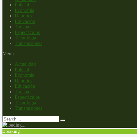
Policial
Economía
Deportes
Educación
Turismo
Espectáculos
Tecnología
Transmisiones
Menu
Actualidad
Policial
Economía
Deportes
Educación
Turismo
Espectáculos
Tecnología
Transmisiones
Breaking