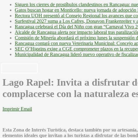
Siguen los cierres de prostíbulos clandestinos en Rancagua: nu
Gatos buscan hogar en Monticello: nueva jornada de adopción l
Rectora UOH presentó al Consejo Regional los avances que cons
Surfestival 2027 suma a Los Cafres, Donavon Frankenreiter y ar
Rancagua celebrará el Día del Niño con gran “Carnaval Vivo 2
Alcalde de Rancagua alerta por impacto laboral tras paralizac
Comisión de Minería abordará el próximo lunes la suspensión 
Rancagua contará con nueva Veterinaria Municipal: Concejo ap
SEC O’Higgins exige a CGE comprometer plazos en la recupera
Municipalidad de Rancagua lideró nuevo operativo de fiscalizac
Lago Rapel: Invita a disfrutar d
complacerse con la naturaleza e
Imprimir
Email
Esta Zona de Interés Turística, destaca también por su artesanía
elementos ideales que invitan a los turistas a disfrutar de las bon