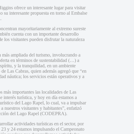
ggins ofrece un interesante lugar para visitar
ado su interesante propuesta en torno al Embalse
.
oncentran mayoritariamente al extremo sureste
mbién cuenta con un importante desarrollo
 los visitantes pueden disfrutar la naturaleza
 más ampliada del turismo, involucrando a
 oferta en términos de sustentabilidad (…) a
spíritu, y la tranquilidad, en un ambiente
mo de Las Cabras, quien además agregó que “en
dad náutica; los servicios están operativos y a
s más importantes las localidades de Las
 interés turística, y hoy en día estamos a
urístico del Lago Rapel, lo cual, va a impulsar
 a nuestros visitantes y habitantes”, enfatizó
otección del Lago Rapel (CODEPRA).
llar actividades turísticas en el sector, por
2, 23 y 24 estamos impulsando el Campeonato