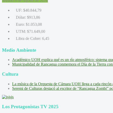
Sábado 8 de Agosto de 2026
UF:
$40.844,79
Dólar:
$913,86
Euro:
$1.053,08
UTM:
$71.649,00
Libra de Cobre:
6,45
Medio Ambiente
Académico UOH explica qué es un río atmosférico: sistema que l
Municipalidad de Rancagua conmemora el Día de la Tierra con 
Cultura
La música de la Orquesta de Cámara UOH llega a cada rincón 
Seremi de Culturas destacó al escritor de “Rancagua Zombi” por s
Los Protagonistas TV 2025