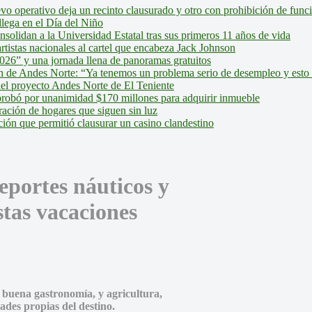
evo operativo deja un recinto clausurado y otro con prohibición de fun
lega en el Día del Niño
olidan a la Universidad Estatal tras sus primeros 11 años de vida
tistas nacionales al cartel que encabeza Jack Johnson
026” y una jornada llena de panoramas gratuitos
ión de Andes Norte: “Ya tenemos un problema serio de desempleo y esto
del proyecto Andes Norte de El Teniente
robó por unanimidad $170 millones para adquirir inmueble
ción de hogares que siguen sin luz
ión que permitió clausurar un casino clandestino
eportes náuticos y
stas vacaciones
, buena gastronomía, y agricultura,
dades propias del destino.