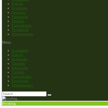
Policial
Economía
Deportes
Educación
Turismo
Espectáculos
Tecnología
Transmisiones
Menu
Actualidad
Policial
Economía
Deportes
Educación
Turismo
Espectáculos
Tecnología
Transmisiones
Breaking