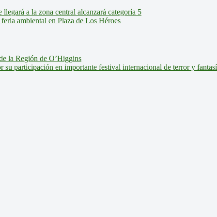
legará a la zona central alcanzará categoría 5
feria ambiental en Plaza de Los Héroes
de la Región de O’Higgins
u participación en importante festival internacional de terror y fantas