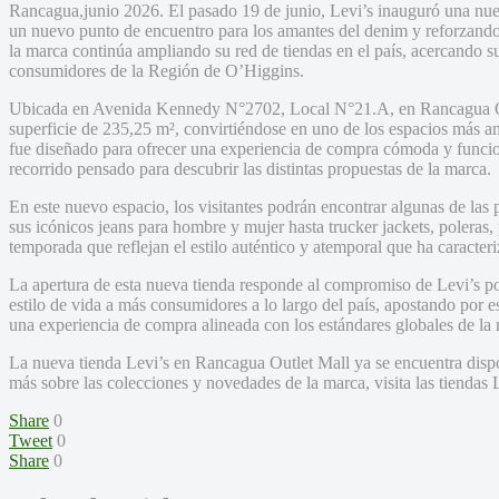
Rancagua,junio 2026. El pasado 19 de junio, Levi’s inauguró una nu
un nuevo punto de encuentro para los amantes del denim y reforzando 
la marca continúa ampliando su red de tiendas en el país, acercando s
consumidores de la Región de O’Higgins.
Ubicada en Avenida Kennedy N°2702, Local N°21.A, en Rancagua Out
superficie de 235,25 m², convirtiéndose en uno de los espacios más am
fue diseñado para ofrecer una experiencia de compra cómoda y funcio
recorrido pensado para descubrir las distintas propuestas de la marca.
En este nuevo espacio, los visitantes podrán encontrar algunas de las 
sus icónicos jeans para hombre y mujer hasta trucker jackets, poleras,
temporada que reflejan el estilo auténtico y atemporal que ha caracte
La apertura de esta nueva tienda responde al compromiso de Levi’s p
estilo de vida a más consumidores a lo largo del país, apostando por
una experiencia de compra alineada con los estándares globales de la
La nueva tienda Levi’s en Rancagua Outlet Mall ya se encuentra dispon
más sobre las colecciones y novedades de la marca, visita las tiendas L
Share
0
Tweet
0
Share
0