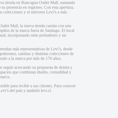
eva tienda en Rancagua Outlet Mall, sumando
su presencia en regiones. Con esta apertura,
us colecciones y el universo Levi’s a más
let Mall, la nueva tienda cuenta con una
plios de la marca fuera de Santiago. El local
nal, incorporando siete probadores y un
prendas más representativas de Levi’s, desde
 polerones, camisas y distintas colecciones de
rizado a la marca por más de 170 años.
or seguir acercando su propuesta de denim y
 espacios que combinan diseño, comodidad y
 marca.
ible para recibir a sus clientes. Para conocer
evi’s del país y también levi.cl.