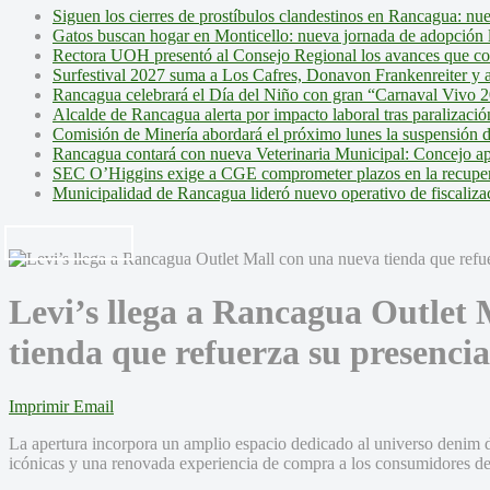
Siguen los cierres de prostíbulos clandestinos en Rancagua: nu
Gatos buscan hogar en Monticello: nueva jornada de adopción l
Rectora UOH presentó al Consejo Regional los avances que cons
Surfestival 2027 suma a Los Cafres, Donavon Frankenreiter y ar
Rancagua celebrará el Día del Niño con gran “Carnaval Vivo 2
Alcalde de Rancagua alerta por impacto laboral tras paralizac
Comisión de Minería abordará el próximo lunes la suspensión 
Rancagua contará con nueva Veterinaria Municipal: Concejo ap
SEC O’Higgins exige a CGE comprometer plazos en la recupera
Municipalidad de Rancagua lideró nuevo operativo de fiscalizac
Levi’s llega a Rancagua Outlet
tienda que refuerza su presencia
Imprimir
Email
La apertura incorpora un amplio espacio dedicado al universo denim 
icónicas y una renovada experiencia de compra a los consumidores d