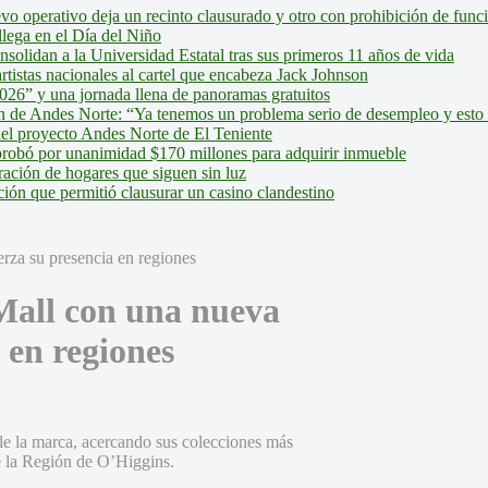
evo operativo deja un recinto clausurado y otro con prohibición de fun
lega en el Día del Niño
olidan a la Universidad Estatal tras sus primeros 11 años de vida
tistas nacionales al cartel que encabeza Jack Johnson
026” y una jornada llena de panoramas gratuitos
ión de Andes Norte: “Ya tenemos un problema serio de desempleo y esto
del proyecto Andes Norte de El Teniente
robó por unanimidad $170 millones para adquirir inmueble
ción de hogares que siguen sin luz
ión que permitió clausurar un casino clandestino
 Mall con una nueva
 en regiones
de la marca, acercando sus colecciones más
e la Región de O’Higgins.