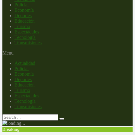
Policial
Economía
Deportes
Educación
Turismo
Espectáculos
Tecnología
Transmisiones
Menu
Actualidad
Policial
Economía
Deportes
Educación
Turismo
Espectáculos
Tecnología
Transmisiones
Breaking