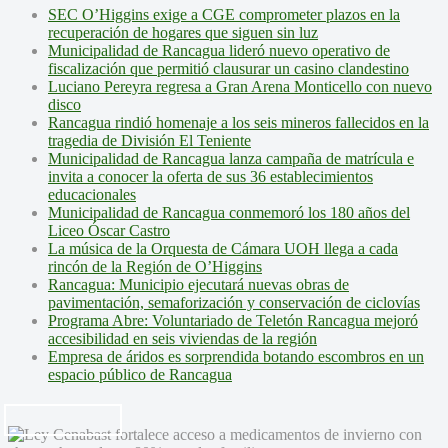
SEC O’Higgins exige a CGE comprometer plazos en la
recuperación de hogares que siguen sin luz
Municipalidad de Rancagua lideró nuevo operativo de
fiscalización que permitió clausurar un casino clandestino
Luciano Pereyra regresa a Gran Arena Monticello con nuevo
disco
Rancagua rindió homenaje a los seis mineros fallecidos en la
tragedia de División El Teniente
Municipalidad de Rancagua lanza campaña de matrícula e
invita a conocer la oferta de sus 36 establecimientos
educacionales
Municipalidad de Rancagua conmemoró los 180 años del
Liceo Óscar Castro
La música de la Orquesta de Cámara UOH llega a cada
rincón de la Región de O’Higgins
Rancagua: Municipio ejecutará nuevas obras de
pavimentación, semaforización y conservación de ciclovías
Programa Abre: Voluntariado de Teletón Rancagua mejoró
accesibilidad en seis viviendas de la región
Empresa de áridos es sorprendida botando escombros en un
espacio público de Rancagua