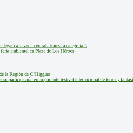
legará a la zona central alcanzará categoría 5
feria ambiental en Plaza de Los Héroes
de la Región de O’Higgins
u participación en importante festival internacional de terror y fantas