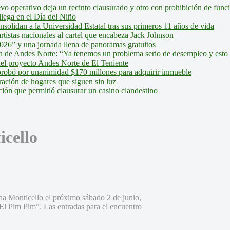
evo operativo deja un recinto clausurado y otro con prohibición de fun
lega en el Día del Niño
olidan a la Universidad Estatal tras sus primeros 11 años de vida
tistas nacionales al cartel que encabeza Jack Johnson
026” y una jornada llena de panoramas gratuitos
ión de Andes Norte: “Ya tenemos un problema serio de desempleo y esto
del proyecto Andes Norte de El Teniente
robó por unanimidad $170 millones para adquirir inmueble
ción de hogares que siguen sin luz
ión que permitió clausurar un casino clandestino
icello
na Monticello el próximo sábado 2 de junio,
“El Pim Pim”. Las entradas para el encuentro