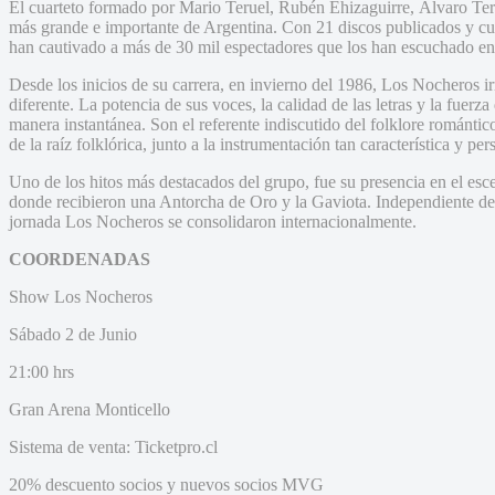
El cuarteto formado por Mario Teruel, Rubén Ehizaguirre, Álvaro Ter
más grande e importante de Argentina. Con 21 discos publicados y cua
han cautivado a más de 30 mil espectadores que los han escuchado en 
Desde los inicios de su carrera, en invierno del 1986, Los Nocheros 
diferente. La potencia de sus voces, la calidad de las letras y la fuerza
manera instantánea. Son el referente indiscutido del folklore romántico
de la raíz folklórica, junto a la instrumentación tan característica y p
Uno de los hitos más destacados del grupo, fue su presencia en el esc
donde recibieron una Antorcha de Oro y la Gaviota. Independiente de 
jornada Los Nocheros se consolidaron internacionalmente.
COORDENADAS
Show Los Nocheros
Sábado 2 de Junio
21:00 hrs
Gran Arena Monticello
Sistema de venta: Ticketpro.cl
20% descuento socios y nuevos socios MVG