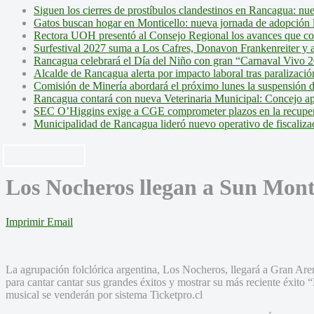
Siguen los cierres de prostíbulos clandestinos en Rancagua: nu
Gatos buscan hogar en Monticello: nueva jornada de adopción l
Rectora UOH presentó al Consejo Regional los avances que cons
Surfestival 2027 suma a Los Cafres, Donavon Frankenreiter y ar
Rancagua celebrará el Día del Niño con gran “Carnaval Vivo 2
Alcalde de Rancagua alerta por impacto laboral tras paralizac
Comisión de Minería abordará el próximo lunes la suspensión 
Rancagua contará con nueva Veterinaria Municipal: Concejo ap
SEC O’Higgins exige a CGE comprometer plazos en la recupera
Municipalidad de Rancagua lideró nuevo operativo de fiscalizac
Los Nocheros llegan a Sun Mont
Imprimir
Email
La agrupación folclórica argentina, Los Nocheros, llegará a Gran Are
para cantar cantar sus grandes éxitos y mostrar su más reciente éxito 
musical se venderán por sistema Ticketpro.cl