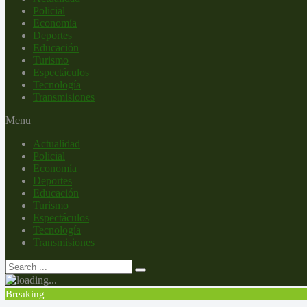
Policial
Economía
Deportes
Educación
Turismo
Espectáculos
Tecnología
Transmisiones
Menu
Actualidad
Policial
Economía
Deportes
Educación
Turismo
Espectáculos
Tecnología
Transmisiones
Breaking