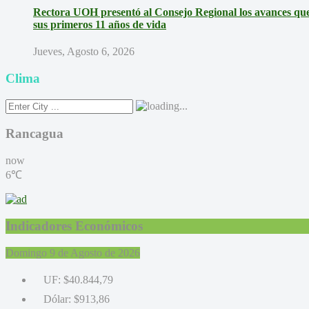
Rectora UOH presentó al Consejo Regional los avances que 
sus primeros 11 años de vida
Jueves, Agosto 6, 2026
Clima
Rancagua
now
6℃
Indicadores Económicos
Domingo 9 de Agosto de 2026
UF:
$40.844,79
Dólar:
$913,86