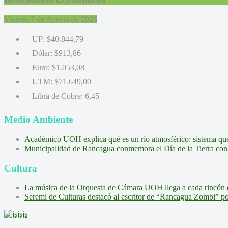
Viernes 7 de Agosto de 2026
UF:
$40.844,79
Dólar:
$913,86
Euro:
$1.053,08
UTM:
$71.649,00
Libra de Cobre:
6,45
Medio Ambiente
Académico UOH explica qué es un río atmosférico: sistema que l
Municipalidad de Rancagua conmemora el Día de la Tierra con 
Cultura
La música de la Orquesta de Cámara UOH llega a cada rincón 
Seremi de Culturas destacó al escritor de “Rancagua Zombi” por s