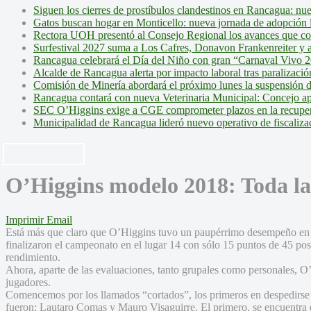
Siguen los cierres de prostíbulos clandestinos en Rancagua: nu
Gatos buscan hogar en Monticello: nueva jornada de adopción l
Rectora UOH presentó al Consejo Regional los avances que cons
Surfestival 2027 suma a Los Cafres, Donavon Frankenreiter y ar
Rancagua celebrará el Día del Niño con gran “Carnaval Vivo 2
Alcalde de Rancagua alerta por impacto laboral tras paralizac
Comisión de Minería abordará el próximo lunes la suspensión 
Rancagua contará con nueva Veterinaria Municipal: Concejo ap
SEC O’Higgins exige a CGE comprometer plazos en la recupera
Municipalidad de Rancagua lideró nuevo operativo de fiscalizac
O’Higgins modelo 2018: Toda la
Imprimir
Email
Está más que claro que O’Higgins tuvo un paupérrimo desempeño en e
finalizaron el campeonato en el lugar 14 con sólo 15 puntos de 45 pos
rendimiento.
Ahora, aparte de las evaluaciones, tanto grupales como personales, O’
jugadores.
Comencemos por los llamados “cortados”, los primeros en despedirse
fueron: Lautaro Comas y Mauro Visaguirre. El primero, se encuentra e