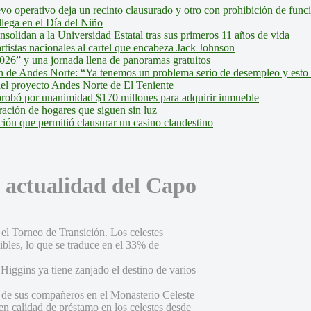
evo operativo deja un recinto clausurado y otro con prohibición de fun
lega en el Día del Niño
olidan a la Universidad Estatal tras sus primeros 11 años de vida
tistas nacionales al cartel que encabeza Jack Johnson
026” y una jornada llena de panoramas gratuitos
ión de Andes Norte: “Ya tenemos un problema serio de desempleo y esto
del proyecto Andes Norte de El Teniente
robó por unanimidad $170 millones para adquirir inmueble
ción de hogares que siguen sin luz
ión que permitió clausurar un casino clandestino
 actualidad del Capo
l Torneo de Transición. Los celestes
ibles, lo que se traduce en el 33% de
Higgins ya tiene zanjado el destino de varios
 de sus compañeros en el Monasterio Celeste
n calidad de préstamo en los celestes desde