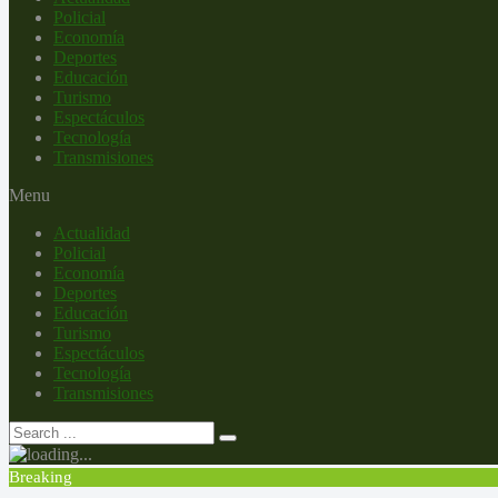
Policial
Economía
Deportes
Educación
Turismo
Espectáculos
Tecnología
Transmisiones
Menu
Actualidad
Policial
Economía
Deportes
Educación
Turismo
Espectáculos
Tecnología
Transmisiones
Breaking