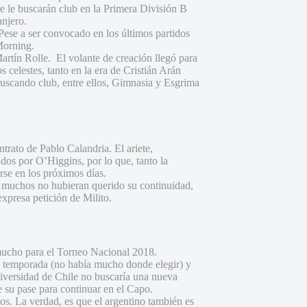
re le buscarán club en la Primera División B
anjero.
ese a ser convocado en los últimos partidos
Morning.
Martín Rolle. El volante de creación llegó para
celestes, tanto en la era de Cristián Arán
buscando club, entre ellos, Gimnasia y Esgrima
rato de Pablo Calandria. El ariete,
dos por O’Higgins, por lo que, tanto la
rse en los próximos días.
 muchos no hubieran querido su continuidad,
expresa petición de Milito.
mucho para el Torneo Nacional 2018.
la temporada (no había mucho donde elegir) y
Universidad de Chile no buscaría una nueva
 su pase para continuar en el Capo.
. La verdad, es que el argentino también es