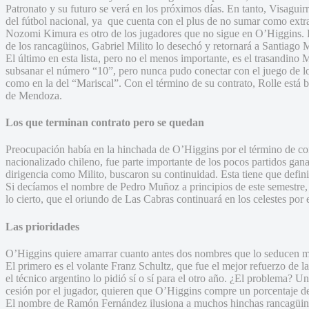
Patronato y su futuro se verá en los próximos días. En tanto, Visaguir
del fútbol nacional, ya que cuenta con el plus de no sumar como extr
Nozomi Kimura es otro de los jugadores que no sigue en O’Higgins. P
de los rancagüinos, Gabriel Milito lo desechó y retornará a Santiago 
El último en esta lista, pero no el menos importante, es el trasandino 
subsanar el número “10”, pero nunca pudo conectar con el juego de los 
como en la del “Mariscal”. Con el término de su contrato, Rolle está 
de Mendoza.
Los que terminan contrato pero se quedan
Preocupación había en la hinchada de O’Higgins por el término de cont
nacionalizado chileno, fue parte importante de los pocos partidos gana
dirigencia como Milito, buscaron su continuidad. Esta tiene que defini
Si decíamos el nombre de Pedro Muñoz a principios de este semestre,
lo cierto, que el oriundo de Las Cabras continuará en los celestes por 
Las prioridades
O’Higgins quiere amarrar cuanto antes dos nombres que lo seducen 
El primero es el volante Franz Schultz, que fue el mejor refuerzo de 
el técnico argentino lo pidió sí o sí para el otro año. ¿El problema? 
cesión por el jugador, quieren que O’Higgins compre un porcentaje de
El nombre de Ramón Fernández ilusiona a muchos hinchas rancagüinos