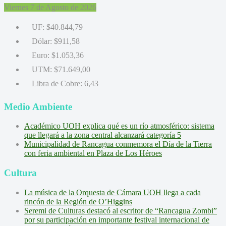
Viernes 7 de Agosto de 2026
UF:
$40.844,79
Dólar:
$911,58
Euro:
$1.053,36
UTM:
$71.649,00
Libra de Cobre:
6,43
Medio Ambiente
Académico UOH explica qué es un río atmosférico: sistema
que llegará a la zona central alcanzará categoría 5
Municipalidad de Rancagua conmemora el Día de la Tierra
con feria ambiental en Plaza de Los Héroes
Cultura
La música de la Orquesta de Cámara UOH llega a cada
rincón de la Región de O’Higgins
Seremi de Culturas destacó al escritor de “Rancagua Zombi”
por su participación en importante festival internacional de