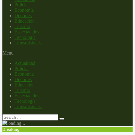
Policial
Economía
Deportes
Educación
Turismo
Espectáculos
Tecnología
Transmisiones
Menu
Actualidad
Policial
Economía
Deportes
Educación
Turismo
Espectáculos
Tecnología
Transmisiones
Breaking