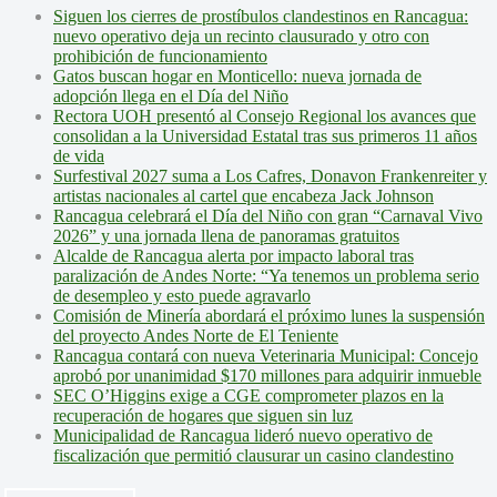
Siguen los cierres de prostíbulos clandestinos en Rancagua:
nuevo operativo deja un recinto clausurado y otro con
prohibición de funcionamiento
Gatos buscan hogar en Monticello: nueva jornada de
adopción llega en el Día del Niño
Rectora UOH presentó al Consejo Regional los avances que
consolidan a la Universidad Estatal tras sus primeros 11 años
de vida
Surfestival 2027 suma a Los Cafres, Donavon Frankenreiter y
artistas nacionales al cartel que encabeza Jack Johnson
Rancagua celebrará el Día del Niño con gran “Carnaval Vivo
2026” y una jornada llena de panoramas gratuitos
Alcalde de Rancagua alerta por impacto laboral tras
paralización de Andes Norte: “Ya tenemos un problema serio
de desempleo y esto puede agravarlo
Comisión de Minería abordará el próximo lunes la suspensión
del proyecto Andes Norte de El Teniente
Rancagua contará con nueva Veterinaria Municipal: Concejo
aprobó por unanimidad $170 millones para adquirir inmueble
SEC O’Higgins exige a CGE comprometer plazos en la
recuperación de hogares que siguen sin luz
Municipalidad de Rancagua lideró nuevo operativo de
fiscalización que permitió clausurar un casino clandestino