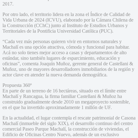
2017.
Por otro lado, el territorio lidera en la zona el Índice de Calidad de
Vida Urbana de 2024 (ICVU), elaborado por la Cámara Chilena de
la Construcción (CChC) junto al Instituto de Estudios Urbanos y
Territoriales de la Pontificia Universidad Católica (PUC).
“Cada vez más personas quieren vivir en entornos naturales y
Machalí es una opción atractiva, cómoda y funcional para habitar.
Acá no solo tienes mejor acceso a casas y departamentos de alto
estándar, sino también lugares de esparcimiento, educación y
oficinas”, comenta Joaquín Muñoz, gerente general de Castellani &
Muñoz, uno de mayores desarrolladores inmobiliarios de la región y
actor clave en atender la nueva demanda demográfica.
Propuesta 360º
En parte de un terreno de 16 hectáreas, situado en el límite entre
Machalí y Rancagua, la firma familiar Castellani & Muñoz ha
construido gradualmente desde 2010 un megaproyecto sostenible,
en el que ha invertido aproximadamente 1 millón de UF.
En la actualidad, el lugar contempla el rescate patrimonial de Casona
Machalí (inmueble del siglo XIX), el desarrollo continuo del centro
comercial Paseo Parque Machalí, la construcción de viviendas, el
Edificio de Oficinas Centro Nuevo, además de un exclusivo