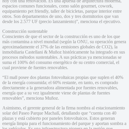
hoy con una renovación. Es una apuesta de arquitectura moderna,
espacios comunes funcionales, como salón gourmet, cowork,
equipamiento pet friendly, taller de bicicletas, parque interior entre
otros. Son departamentos de uno, dos y tres dormitorios que van
desde los 2.577 UF (precio lanzamiento)”, menciona el ejecutivo.
Construcción sustentable
Conscientes de que el sector de la construcción es uno de los que
más contamina a nivel mundial (según la ONU, su operación genera
aproximadamente el 37% de las emisiones globales de CO2), la
inmobiliaria Castellani & Muñoz históricamente ha integrado en sus
procesos métodos sustentables. A sus prácticas ya mencionadas se
suma el 100% del consumo energético de su centro comercial, el
cual proviene de fuentes renovables.
“El mall posee dos plantas fotovoltaicas propias que suplen el 40%
de la energía consumida; el 60% restante, en tanto, es comprado
directamente a la generadora alimentada por fuentes renovables,
energía que a su vez igualmente viene de plantas de fuentes
renovables”, menciona Muñoz.
Asimismo, el gerente general de la firma nombra al estacionamiento
solar del Paseo Parque Machalí, detallando que “cuenta con 40
plazas y está cubierto por paneles fotovoltaicos. Estos generan
energía limpia para el funcionamiento del parque y aportan sombra a
los vehículos. Es una infraestructura pionera en la región que