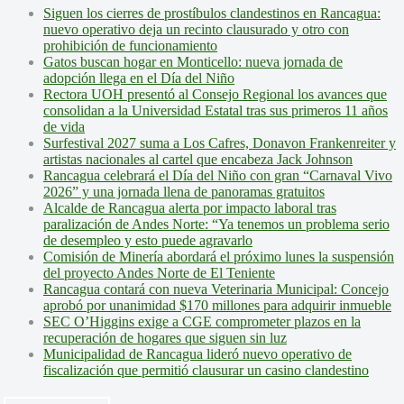
Siguen los cierres de prostíbulos clandestinos en Rancagua:
nuevo operativo deja un recinto clausurado y otro con
prohibición de funcionamiento
Gatos buscan hogar en Monticello: nueva jornada de
adopción llega en el Día del Niño
Rectora UOH presentó al Consejo Regional los avances que
consolidan a la Universidad Estatal tras sus primeros 11 años
de vida
Surfestival 2027 suma a Los Cafres, Donavon Frankenreiter y
artistas nacionales al cartel que encabeza Jack Johnson
Rancagua celebrará el Día del Niño con gran “Carnaval Vivo
2026” y una jornada llena de panoramas gratuitos
Alcalde de Rancagua alerta por impacto laboral tras
paralización de Andes Norte: “Ya tenemos un problema serio
de desempleo y esto puede agravarlo
Comisión de Minería abordará el próximo lunes la suspensión
del proyecto Andes Norte de El Teniente
Rancagua contará con nueva Veterinaria Municipal: Concejo
aprobó por unanimidad $170 millones para adquirir inmueble
SEC O’Higgins exige a CGE comprometer plazos en la
recuperación de hogares que siguen sin luz
Municipalidad de Rancagua lideró nuevo operativo de
fiscalización que permitió clausurar un casino clandestino