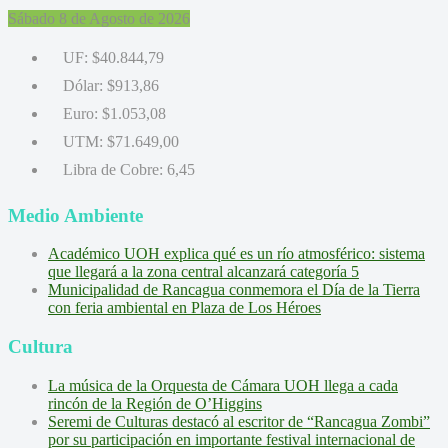
Sábado 8 de Agosto de 2026
UF:
$40.844,79
Dólar:
$913,86
Euro:
$1.053,08
UTM:
$71.649,00
Libra de Cobre:
6,45
Medio Ambiente
Académico UOH explica qué es un río atmosférico: sistema
que llegará a la zona central alcanzará categoría 5
Municipalidad de Rancagua conmemora el Día de la Tierra
con feria ambiental en Plaza de Los Héroes
Cultura
La música de la Orquesta de Cámara UOH llega a cada
rincón de la Región de O’Higgins
Seremi de Culturas destacó al escritor de “Rancagua Zombi”
por su participación en importante festival internacional de