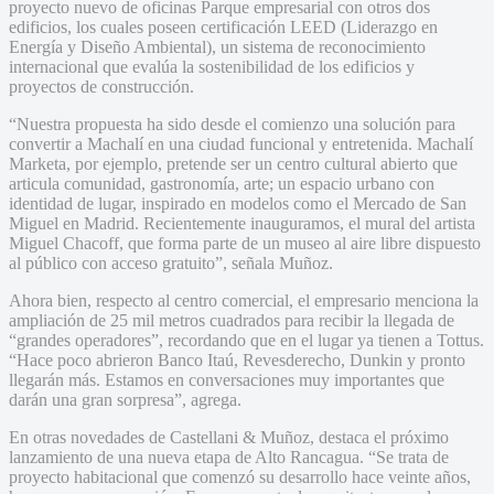
proyecto nuevo de oficinas Parque empresarial con otros dos
edificios, los cuales poseen certificación LEED (Liderazgo en
Energía y Diseño Ambiental), un sistema de reconocimiento
internacional que evalúa la sostenibilidad de los edificios y
proyectos de construcción.
“Nuestra propuesta ha sido desde el comienzo una solución para
convertir a Machalí en una ciudad funcional y entretenida. Machalí
Marketa, por ejemplo, pretende ser un centro cultural abierto que
articula comunidad, gastronomía, arte; un espacio urbano con
identidad de lugar, inspirado en modelos como el Mercado de San
Miguel en Madrid. Recientemente inauguramos, el mural del artista
Miguel Chacoff, que forma parte de un museo al aire libre dispuesto
al público con acceso gratuito”, señala Muñoz.
Ahora bien, respecto al centro comercial, el empresario menciona la
ampliación de 25 mil metros cuadrados para recibir la llegada de
“grandes operadores”, recordando que en el lugar ya tienen a Tottus.
“Hace poco abrieron Banco Itaú, Revesderecho, Dunkin y pronto
llegarán más. Estamos en conversaciones muy importantes que
darán una gran sorpresa”, agrega.
En otras novedades de Castellani & Muñoz, destaca el próximo
lanzamiento de una nueva etapa de Alto Rancagua. “Se trata de
proyecto habitacional que comenzó su desarrollo hace veinte años,