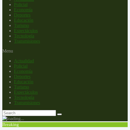
Policial
Economía
Deportes
Educación
Turismo
Espectáculos
Tecnología
Transmisiones
Menu
Actualidad
Policial
Economía
Deportes
Educación
Turismo
Espectáculos
Tecnología
Transmisiones
Breaking