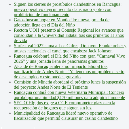
Siguen los cierres de prostíbulos clandestinos en Rancagua:
nuevo operativo deja un recinto clausurado y otro con
prohibición de funcionamiento
Gatos buscan hogar en Monticello: nueva jornada de
adopción llega en el Día del Niño
Rectora UOH presentó al Consejo Regional los avances que
consolidan a la Universidad Estatal tras sus primeros 11 años
de vida
Surfestival 2027 suma a Los Cafres, Donavon Frankenreiter y
artistas nacionales al cartel que encabeza Jack Johnson
Rancagua celebrará el Día del Niño con gran “Carnaval Vivo
2026” y una jornada llena de panoramas gratuitos
Alcalde de Rancagua alerta por impacto laboral tras
paralización de Andes Norte: “Ya tenemos un problema serio
de desempleo y esto puede agravarlo
Comisión de Minería abordará el próximo lunes la suspensión
del proyecto Andes Norte de El Teniente
Rancagua contará con nueva Veterinaria Municipal: Concejo
aprobó por unanimidad $170 millones para adquirir inmueble
SEC O’Higgins exige a CGE comprometer plazos en la
recuperación de hogares que siguen sin luz
Municipalidad de Rancagua lideró nuevo operativo de
fiscalización que permitió clausurar un casino clandestino