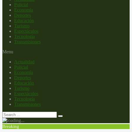
Policial
Economía
Deportes
Educación
Turismo
Espectáculos
Tecnología
Transmisiones
Menu
Actualidad
Policial
Economía
Deportes
Educación
Turismo
Espectáculos
Tecnología
Transmisiones
Breaking