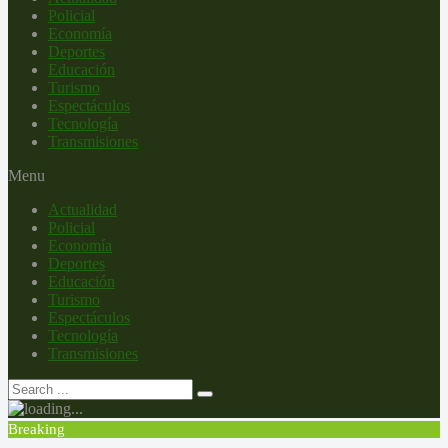
Policial
Economía
Deportes
Educación
Turismo
Espectáculos
Tecnología
Transmisiones
Menu
Actualidad
Policial
Economía
Deportes
Educación
Turismo
Espectáculos
Tecnología
Transmisiones
Breaking