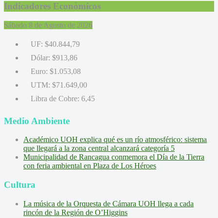
Indicadores Económicos
Sábado 8 de Agosto de 2026
UF:
$40.844,79
Dólar:
$913,86
Euro:
$1.053,08
UTM:
$71.649,00
Libra de Cobre:
6,45
Medio Ambiente
Académico UOH explica qué es un río atmosférico: sistema
que llegará a la zona central alcanzará categoría 5
Municipalidad de Rancagua conmemora el Día de la Tierra
con feria ambiental en Plaza de Los Héroes
Cultura
La música de la Orquesta de Cámara UOH llega a cada
rincón de la Región de O’Higgins