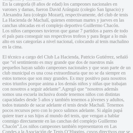
En la categoría (8 años de edad) los campeones nacionales en
varones y damas, fueron David Aránguiz (colegio San Ignacio) y
Alexandra Jara (colegio Mozart), respectivamente, del club de tenis
La Hacienda de Machalí, quienes entrenan martes y jueves en las
canchas ubicadas en el complejo deportivo Guillermo Chacón.
Los niños campeones tuvieron que ganar 7 partidos a pares de todo
el país para conseguir sus respectivos trofeos y para llegar a lo más
alto en sus categorías a nivel nacional, colocando al tenis machalino
en la cima.
El técnico a cargo del Club La Hacienda, Patricio Gutiérrez, señaló
que “el sentimiento es muy grande que dos de nuestros más
pequeños hayan salido campeones nacionales y que sean parte de un
club municipal es una cosa extraordinaria que no se da siempre en
estos torneos que son muy grandes. Es muy positivo para nosotros
estos triunfos porque anima a los demás niños y niñas que trabajan
con nosotros a seguir adelante”.Agregó que “nosotros además
somos una escuela inclusiva donde tenemos niños con distintas
capacidades desde 5 años y también tenemos a jóvenes y adultos,
todos tratando de sacar adelante el tenis desde Machalí. Tenemos
pocos recursos pero con lo poco salimos adelante. Si algún papá
quiere traer a sus hijos al mundo del tenis, que vengan a hablar
conmigo directamente en las canchas del complejo Guillermo
Chacón”.Los niños campeones también representaron en Las
Condes a la Asociación de Tenis O’Higgins, cuyos directivos que se