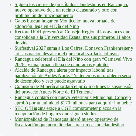
Siguen los cierres de prostíbulos clandestinos en Rancagua:
nuevo operativo deja un recinto clausurado y otro con
prohibición de funcionamiento
Gatos buscan hogar en Monticello: nueva jornada de
adopción llega en el Día del Niño
Rectora UOH presentó al Consejo Regional los avances que
consolidan a la Universidad Estatal tras sus primeros 11 años
de vida
Surfestival 2027 suma a Los Cafres, Donavon Frankenreiter y
artistas nacionales al cartel que encabeza Jack Johnson
Rancagua celebrará el Día del Niño con gran “Carnaval Vivo
2026” y una jornada llena de panoramas gratuitos
Alcalde de Rancagua alerta por impacto laboral tras
paralización de Andes Norte: “Ya tenemos un problema serio
de desempleo y esto puede agravarlo
Comisión de Minería abordará el próximo lunes la suspensión
del proyecto Andes Norte de El Teniente
Rancagua contará con nueva Veterinaria Municipal: Concejo
aprobó por unanimidad $170 millones para adquirir inmueble
SEC O’Higgins exige a CGE comprometer plazos en la
recuperación de hogares que siguen sin luz
Municipalidad de Rancagua lideró nuevo operativo de
fiscalización que permitió clausurar un casino clandestino