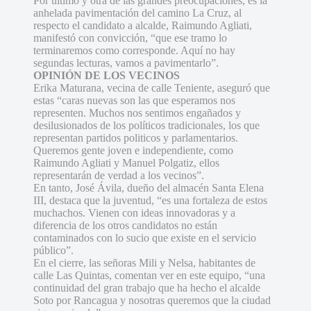
Por último y otra de las grandes preocupaciones, es la
anhelada pavimentación del camino La Cruz, al
respecto el candidato a alcalde, Raimundo Agliati,
manifestó con convicción, “que ese tramo lo
terminaremos como corresponde. Aquí no hay
segundas lecturas, vamos a pavimentarlo”.
OPINIÓN DE LOS VECINOS
Erika Maturana, vecina de calle Teniente, aseguró que
estas “caras nuevas son las que esperamos nos
representen. Muchos nos sentimos engañados y
desilusionados de los políticos tradicionales, los que
representan partidos politicos y parlamentarios.
Queremos gente joven e independiente, como
Raimundo Agliati y Manuel Polgatiz, ellos
representarán de verdad a los vecinos”.
En tanto, José Ávila, dueño del almacén Santa Elena
III, destaca que la juventud, “es una fortaleza de estos
muchachos. Vienen con ideas innovadoras y a
diferencia de los otros candidatos no están
contaminados con lo sucio que existe en el servicio
público”.
En el cierre, las señoras Mili y Nelsa, habitantes de
calle Las Quintas, comentan ver en este equipo, “una
continuidad del gran trabajo que ha hecho el alcalde
Soto por Rancagua y nosotras queremos que la ciudad