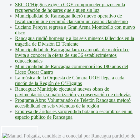
SEC O’Higgins exige a CGE comprometer plazos en la
recuperación de hogares que siguen sin luz
Municipalidad de Rancagua lideró nuevo operativo de
fiscalización que permitió clausurar un casino clandestino
Luciano Pereyra regresa a Gran Arena Monticello con nuevo
disco
Rancagua rindió homenaje a los seis mineros fallecidos en la
tragedia de División El Teniente
Municipalidad de Rancagua lanza campaña de matrícula e
invita a conocer la oferta de sus 36 establecimientos
educacionales
Municipalidad de Rancagua conmemoró los 180 años del
Liceo Óscar Castro
La música de la Orquesta de Cámara UOH llega a cada
rincón de la Región de O’Higgins
Rancagua: Municipio ejecutará nuevas obras de
pavimentación, semaforización y conservación de ciclovías
Programa Abre: Voluntariado de Teletón Rancagua mejoró
accesibilidad en seis viviendas de la región
Empresa de áridos es sorprendida botando escombros en un
espacio público de Rancagua