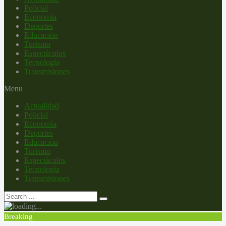
Policial
Economía
Deportes
Educación
Turismo
Espectáculos
Tecnología
Transmisiones
Menu
Actualidad
Policial
Economía
Deportes
Educación
Turismo
Espectáculos
Tecnología
Transmisiones
Breaking