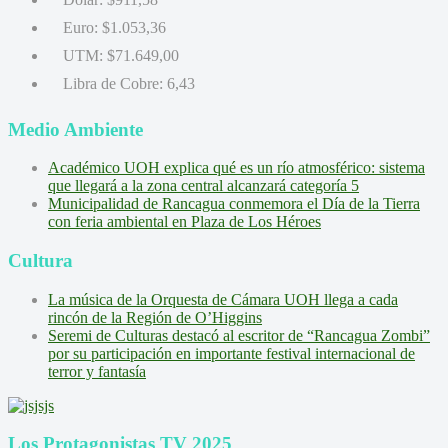
Euro:
$1.053,36
UTM:
$71.649,00
Libra de Cobre:
6,43
Medio Ambiente
Académico UOH explica qué es un río atmosférico: sistema
que llegará a la zona central alcanzará categoría 5
Municipalidad de Rancagua conmemora el Día de la Tierra
con feria ambiental en Plaza de Los Héroes
Cultura
La música de la Orquesta de Cámara UOH llega a cada
rincón de la Región de O’Higgins
Seremi de Culturas destacó al escritor de “Rancagua Zombi”
por su participación en importante festival internacional de
terror y fantasía
Los Protagonistas TV 2025