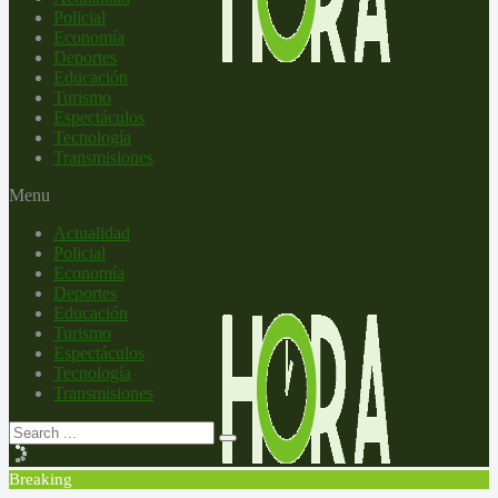
Policial
Economía
Deportes
Educación
Turismo
Espectáculos
Tecnología
Transmisiones
Menu
Actualidad
Policial
Economía
Deportes
Educación
Turismo
Espectáculos
Tecnología
Transmisiones
Breaking