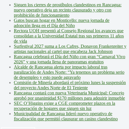
Siguen los cierres de prostíbulos clandestinos en Rancagua:
nuevo operativo deja un recinto clausurado y otro con
prohibición de funcionamiento
Gatos buscan hogar en Monticello: nueva jornada de
adopción llega en el Día del Niño
Rectora UOH presentó al Consejo Regional los avances que
consolidan a la Universidad Estatal tras sus primeros 11 años
de vida
Surfestival 2027 suma a Los Cafres, Donavon Frankenreiter y
artistas nacionales al cartel que encabeza Jack Johnson
Rancagua celebrará el Día del Niño con gran “Carnaval Vivo
2026” y una jornada llena de panoramas gratuitos
Alcalde de Rancagua alerta por impacto laboral tras
paralización de Andes Norte: “Ya tenemos un problema serio
de desempleo y esto puede agravarlo
Comisión de Minería abordará el próximo lunes la suspensión
del proyecto Andes Norte de El Teniente
Rancagua contará con nueva Veterinaria Municipal: Concejo
aprobó por unanimidad $170 millones para adquirir inmueble
SEC O’Higgins exige a CGE comprometer plazos en la
recuperación de hogares que siguen sin luz
Municipalidad de Rancagua lideró nuevo operativo de
fiscalización que permitió clausurar un casino clandestino