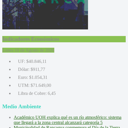
Indicadores Económicos
Lunes 10 de Agosto de 2026
UF:
$40.846,11
Dólar:
$911,77
Euro:
$1.054,31
UTM:
$71.649,00
Libra de Cobre:
6,45
Medio Ambiente
Académico UOH explica qué es un río atmosférico: sistema
que llegará a la zona central alcanzará categoría 5
Municipalidad de Rancagua conmemora el Día de la Tierra