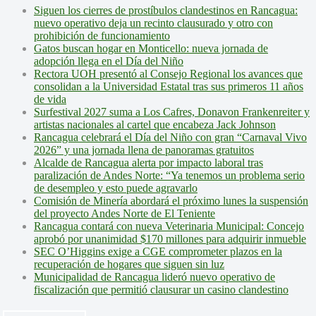
Siguen los cierres de prostíbulos clandestinos en Rancagua:
nuevo operativo deja un recinto clausurado y otro con
prohibición de funcionamiento
Gatos buscan hogar en Monticello: nueva jornada de
adopción llega en el Día del Niño
Rectora UOH presentó al Consejo Regional los avances que
consolidan a la Universidad Estatal tras sus primeros 11 años
de vida
Surfestival 2027 suma a Los Cafres, Donavon Frankenreiter y
artistas nacionales al cartel que encabeza Jack Johnson
Rancagua celebrará el Día del Niño con gran “Carnaval Vivo
2026” y una jornada llena de panoramas gratuitos
Alcalde de Rancagua alerta por impacto laboral tras
paralización de Andes Norte: “Ya tenemos un problema serio
de desempleo y esto puede agravarlo
Comisión de Minería abordará el próximo lunes la suspensión
del proyecto Andes Norte de El Teniente
Rancagua contará con nueva Veterinaria Municipal: Concejo
aprobó por unanimidad $170 millones para adquirir inmueble
SEC O’Higgins exige a CGE comprometer plazos en la
recuperación de hogares que siguen sin luz
Municipalidad de Rancagua lideró nuevo operativo de
fiscalización que permitió clausurar un casino clandestino