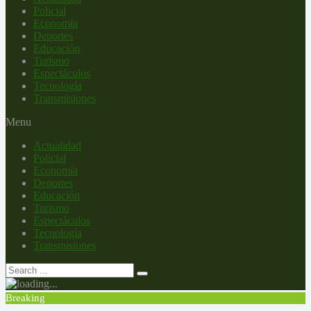
Policial
Economía
Deportes
Educación
Turismo
Espectáculos
Tecnología
Transmisiones
Menu
Actualidad
Policial
Economía
Deportes
Educación
Turismo
Espectáculos
Tecnología
Transmisiones
Breaking