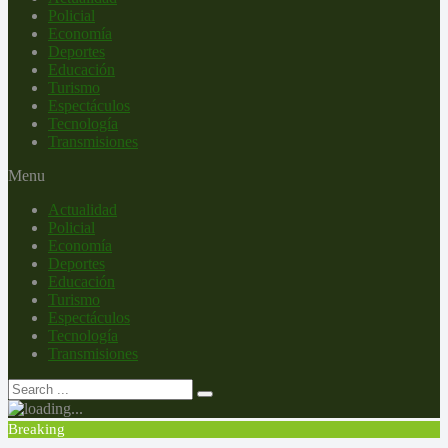
Policial
Economía
Deportes
Educación
Turismo
Espectáculos
Tecnología
Transmisiones
Menu
Actualidad
Policial
Economía
Deportes
Educación
Turismo
Espectáculos
Tecnología
Transmisiones
Breaking