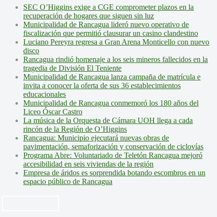
SEC O’Higgins exige a CGE comprometer plazos en la
recuperación de hogares que siguen sin luz
Municipalidad de Rancagua lideró nuevo operativo de
fiscalización que permitió clausurar un casino clandestino
Luciano Pereyra regresa a Gran Arena Monticello con nuevo
disco
Rancagua rindió homenaje a los seis mineros fallecidos en la
tragedia de División El Teniente
Municipalidad de Rancagua lanza campaña de matrícula e
invita a conocer la oferta de sus 36 establecimientos
educacionales
Municipalidad de Rancagua conmemoró los 180 años del
Liceo Óscar Castro
La música de la Orquesta de Cámara UOH llega a cada
rincón de la Región de O’Higgins
Rancagua: Municipio ejecutará nuevas obras de
pavimentación, semaforización y conservación de ciclovías
Programa Abre: Voluntariado de Teletón Rancagua mejoró
accesibilidad en seis viviendas de la región
Empresa de áridos es sorprendida botando escombros en un
espacio público de Rancagua