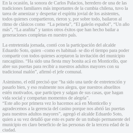
En la ocasión, la sonora de Carlos Palacios, heredero de una de las
tradiciones familiares más importantes de la cumbia chilena, tuvo la
tarea de amenizar y despertar el espíritu jovial de los asistentes,
todos quienes compartieron, rieron y, por sobre todo, bailaron al
ritmo de clásicos como “La peineta”, “El galeón español”, “Un año
más”, “La arañita” y tantos otros éxitos que han hecho bailar a
generaciones completas en nuestro país.
La entretenida jornada, contó con la participación del alcalde
Eduardo Soto, quien –como es habitual- se dio el tiempo para poder
compartir con todos quienes aceptaron la invitación del municipio
rancagüino. “Ha sido una fiesta muy bonita acá en Monticello, que
abre sus puertas para recibir a nuestros adultos mayores con su
tradicional malón”, afirmó el jefe comunal.
Asimismo, el edil precisó que “ha sido una tarde de entretención y
pasarlo bien, y eso realmente nos alegra, que nuestros abuelitos
estén motivados, que participen y salgan de sus casas, que hagan
vida social y compartan momentos de alegría”.
“Este año por primera vez lo hacemos acá en Monticello y
agradecemos a la gerencia del casino porque nos abrió las puertas
para nuestros adultos mayores”, agregó el alcalde Eduardo Soto,
quien a su vez detalló que esto es parte de un trabajo permanente del
municipio en claro beneficio de las personas de la tercera edad de la
ciudad.