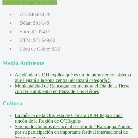
Jueves 6 de Agosto de 2026
UF:
$40.844,79
Dólar:
$914,46
Euro:
$1.054,01
UTM:
$71.649,00
Libra de Cobre:
6,32
Medio Ambiente
Académico UOH explica qué es un río atmosférico: sistema
que llegará a la zona central alcanzará categoría 5
Municipalidad de Rancagua conmemora el Día de la Tierra
con feria ambiental en Plaza de Los Héroes
Cultura
La música de la Orquesta de Cámara UOH llega a cada
rincón de la Región de O’Higgins
Seremi de Culturas destacó al escritor de “Rancagua Zombi”
por su participación en importante festival internacional de
terror y fantasía