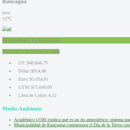
Rancagua
now
12℃
Indicadores Económicos
Miércoles 5 de Agosto de 2026
UF:
$40.844,79
Dólar:
$914,46
Euro:
$1.054,01
UTM:
$71.649,00
Libra de Cobre:
6,32
Medio Ambiente
Académico UOH explica qué es un río atmosférico: sistema que l
Municipalidad de Rancagua conmemora el Día de la Tierra con 