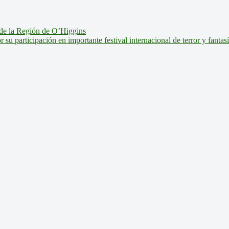
de la Región de O’Higgins
u participación en importante festival internacional de terror y fantas