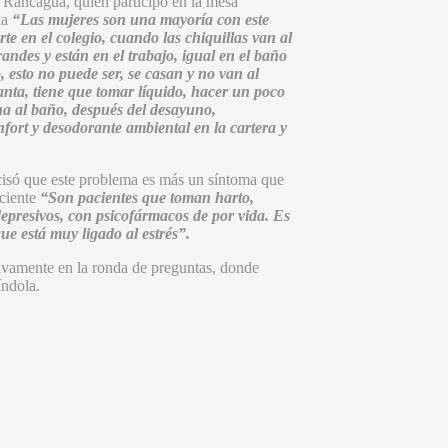
 Rancagua, quién participó en la mesa
na
“Las mujeres son una mayoría con este
te en el colegio, cuando las chiquillas van al
ndes y están en el trabajo, igual en el baño
, esto no puede ser, se casan y no van al
lanta, tiene que tomar líquido, hacer un poco
na al baño, después del desayuno,
fort y desodorante ambiental en la cartera y
cisó que este problema es más un síntoma que
aciente
“Son pacientes que toman harto,
depresivos, con psicofármacos de por vida. Es
e está muy ligado al estrés”.
tivamente en la ronda de preguntas, donde
índola.