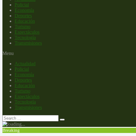
Policial
Economía
Deportes
Educación
Turismo
Espectáculos
Tecnología
Transmisiones
Menu
Actualidad
Policial
Economía
Deportes
Educación
Turismo
Espectáculos
Tecnología
Transmisiones
Breaking