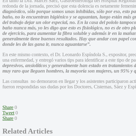
En tanto la Dra. Marcel Sáez, Gastroenteróloga del Hospital Regional
redonda de la jornada, precisó que esta dolencia es netamente femeni
diagnóstico, sólo porque somos unas inhibidas, sólo por eso, esto par
baño, no lo encuentran higiénico y se aguantan, luego están más gra
del trabajo dejar un olor especial, no. En la casa del pololo tampoco
baño nunca más, yo les digo que esto es fisiológico, no es de otro p
de ejercicio, para aumentar la fibra soluble y además ir en la maña
generalmente tiene buenos resultados. Hay que andar con papel con
donde les de las gana ir, nunca aguantarse”.
En este mismo contexto, el Dr. Leonardo Espíndola S., expositor, pre
una enfermedad, y entregó varios tips para identificar a este tipo de p
depresivos, ansiolíticos y generalmente han estado en tratamientos 
muy raro que lleguen hombres, la mayoría son mujeres, un 95% y qu
Las consultas no demoraron en llegar y los asistentes participaron ac
fueron respondidas sus dudas por los Doctores, Cisternas, Sáez y Esp
Share
0
Tweet
0
Share
0
Related Articles