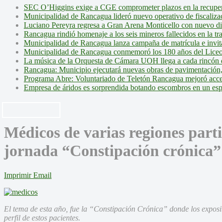
SEC O’Higgins exige a CGE comprometer plazos en la recupera
Municipalidad de Rancagua lideró nuevo operativo de fiscalizac
Luciano Pereyra regresa a Gran Arena Monticello con nuevo d
Rancagua rindió homenaje a los seis mineros fallecidos en la tr
Municipalidad de Rancagua lanza campaña de matrícula e invita 
Municipalidad de Rancagua conmemoró los 180 años del Liceo
La música de la Orquesta de Cámara UOH llega a cada rincón 
Rancagua: Municipio ejecutará nuevas obras de pavimentación,
Programa Abre: Voluntariado de Teletón Rancagua mejoró accesi
Empresa de áridos es sorprendida botando escombros en un es
Médicos de varias regiones parti
jornada “Constipación crónica”
Imprimir
Email
El tema de esta año, fue la “Constipación Crónica” donde los exposito
perfil de estos pacientes.