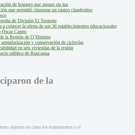
ción de hogares que siguen sin luz
ión que permitió clausurar un casino clandestino
isco
agedia de División El Teniente
a conocer la oferta de sus 36 establecimientos educacionales
 Óscar Castro
de la Región de O’Higgins
 semaforización y conservación de ciclovías
bilidad en seis viviendas de la región
pacio público de Rancagua
ciparon de la
res dejaron en claro los tratamientos y el