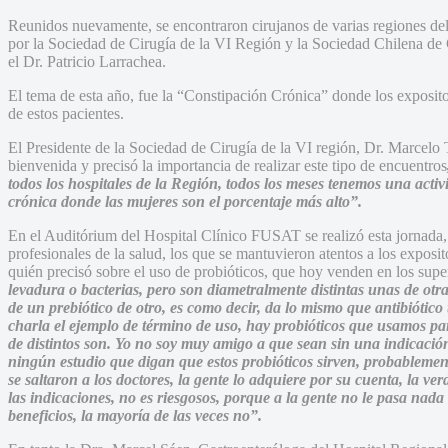
Reunidos nuevamente, se encontraron cirujanos de varias regiones del 
por la Sociedad de Cirugía de la VI Región y la Sociedad Chilena de
el Dr. Patricio Larrachea.
El tema de esta año, fue la “Constipación Crónica” donde los expositore
de estos pacientes.
El Presidente de la Sociedad de Cirugía de la VI región, Dr. Marcelo 
bienvenida y precisó la importancia de realizar este tipo de encuentros
todos los hospitales de la Región, todos los meses tenemos una activ
crónica donde las mujeres son el porcentaje más alto”.
En el Auditórium del Hospital Clínico FUSAT se realizó esta jornada,
profesionales de la salud, los que se mantuvieron atentos a los exposit
quién precisó sobre el uso de probióticos, que hoy venden en los su
levadura o bacterias, pero son diametralmente distintas unas de otras
de un prebiótico de otro, es como decir, da lo mismo que antibiótico 
charla el ejemplo de término de uso, hay probióticos que usamos para
de distintos son. Yo no soy muy amigo a que sean sin una indicació
ningún estudio que digan que estos probióticos sirven, probablemen
se saltaron a los doctores, la gente lo adquiere por su cuenta, la ve
las indicaciones, no es riesgosos, porque a la gente no le pasa nada 
beneficios, la mayoría de las veces no”.