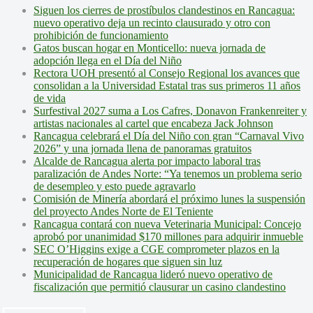
Siguen los cierres de prostíbulos clandestinos en Rancagua:
nuevo operativo deja un recinto clausurado y otro con
prohibición de funcionamiento
Gatos buscan hogar en Monticello: nueva jornada de
adopción llega en el Día del Niño
Rectora UOH presentó al Consejo Regional los avances que
consolidan a la Universidad Estatal tras sus primeros 11 años
de vida
Surfestival 2027 suma a Los Cafres, Donavon Frankenreiter y
artistas nacionales al cartel que encabeza Jack Johnson
Rancagua celebrará el Día del Niño con gran “Carnaval Vivo
2026” y una jornada llena de panoramas gratuitos
Alcalde de Rancagua alerta por impacto laboral tras
paralización de Andes Norte: “Ya tenemos un problema serio
de desempleo y esto puede agravarlo
Comisión de Minería abordará el próximo lunes la suspensión
del proyecto Andes Norte de El Teniente
Rancagua contará con nueva Veterinaria Municipal: Concejo
aprobó por unanimidad $170 millones para adquirir inmueble
SEC O’Higgins exige a CGE comprometer plazos en la
recuperación de hogares que siguen sin luz
Municipalidad de Rancagua lideró nuevo operativo de
fiscalización que permitió clausurar un casino clandestino