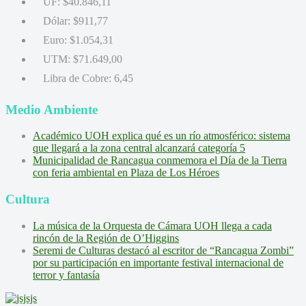
UF:
$40.846,11
Dólar:
$911,77
Euro:
$1.054,31
UTM:
$71.649,00
Libra de Cobre:
6,45
Medio Ambiente
Académico UOH explica qué es un río atmosférico: sistema
que llegará a la zona central alcanzará categoría 5
Municipalidad de Rancagua conmemora el Día de la Tierra
con feria ambiental en Plaza de Los Héroes
Cultura
La música de la Orquesta de Cámara UOH llega a cada
rincón de la Región de O’Higgins
Seremi de Culturas destacó al escritor de “Rancagua Zombi”
por su participación en importante festival internacional de
terror y fantasía