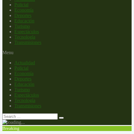
Policial
Economía
Deportes
Educación
Turismo
Espectáculos
Tecnología
Transmisiones
Menu
Actualidad
Policial
Economía
Deportes
Educación
Turismo
Espectáculos
Tecnología
Transmisiones
Breaking