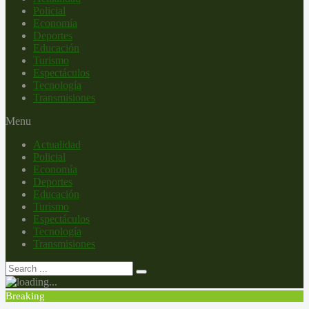
Policial
Economía
Deportes
Educación
Turismo
Espectáculos
Tecnología
Transmisiones
Menu
Actualidad
Policial
Economía
Deportes
Educación
Turismo
Espectáculos
Tecnología
Transmisiones
Breaking