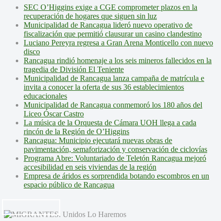
SEC O’Higgins exige a CGE comprometer plazos en la
recuperación de hogares que siguen sin luz
Municipalidad de Rancagua lideró nuevo operativo de
fiscalización que permitió clausurar un casino clandestino
Luciano Pereyra regresa a Gran Arena Monticello con nuevo
disco
Rancagua rindió homenaje a los seis mineros fallecidos en la
tragedia de División El Teniente
Municipalidad de Rancagua lanza campaña de matrícula e
invita a conocer la oferta de sus 36 establecimientos
educacionales
Municipalidad de Rancagua conmemoró los 180 años del
Liceo Óscar Castro
La música de la Orquesta de Cámara UOH llega a cada
rincón de la Región de O’Higgins
Rancagua: Municipio ejecutará nuevas obras de
pavimentación, semaforización y conservación de ciclovías
Programa Abre: Voluntariado de Teletón Rancagua mejoró
accesibilidad en seis viviendas de la región
Empresa de áridos es sorprendida botando escombros en un
espacio público de Rancagua