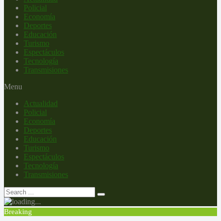
Policial
Economía
Deportes
Educación
Turismo
Espectáculos
Tecnología
Transmisiones
Menu
Actualidad
Policial
Economía
Deportes
Educación
Turismo
Espectáculos
Tecnología
Transmisiones
Breaking