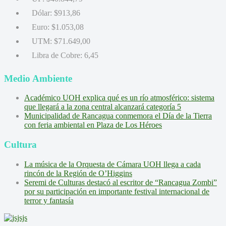
Dólar:
$913,86
Euro:
$1.053,08
UTM:
$71.649,00
Libra de Cobre:
6,45
Medio Ambiente
Académico UOH explica qué es un río atmosférico: sistema
que llegará a la zona central alcanzará categoría 5
Municipalidad de Rancagua conmemora el Día de la Tierra
con feria ambiental en Plaza de Los Héroes
Cultura
La música de la Orquesta de Cámara UOH llega a cada
rincón de la Región de O’Higgins
Seremi de Culturas destacó al escritor de “Rancagua Zombi”
por su participación en importante festival internacional de
terror y fantasía