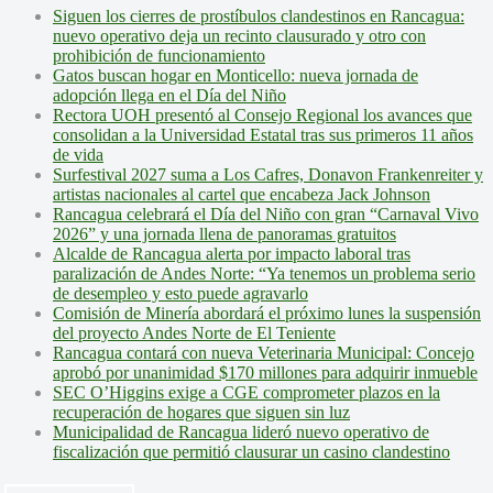
Siguen los cierres de prostíbulos clandestinos en Rancagua:
nuevo operativo deja un recinto clausurado y otro con
prohibición de funcionamiento
Gatos buscan hogar en Monticello: nueva jornada de
adopción llega en el Día del Niño
Rectora UOH presentó al Consejo Regional los avances que
consolidan a la Universidad Estatal tras sus primeros 11 años
de vida
Surfestival 2027 suma a Los Cafres, Donavon Frankenreiter y
artistas nacionales al cartel que encabeza Jack Johnson
Rancagua celebrará el Día del Niño con gran “Carnaval Vivo
2026” y una jornada llena de panoramas gratuitos
Alcalde de Rancagua alerta por impacto laboral tras
paralización de Andes Norte: “Ya tenemos un problema serio
de desempleo y esto puede agravarlo
Comisión de Minería abordará el próximo lunes la suspensión
del proyecto Andes Norte de El Teniente
Rancagua contará con nueva Veterinaria Municipal: Concejo
aprobó por unanimidad $170 millones para adquirir inmueble
SEC O’Higgins exige a CGE comprometer plazos en la
recuperación de hogares que siguen sin luz
Municipalidad de Rancagua lideró nuevo operativo de
fiscalización que permitió clausurar un casino clandestino