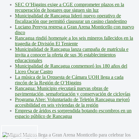
SEC O’Higgins exige a CGE comprometer plazos en la
recuperación de hogares que siguen sin luz
Municipalidad de Rancagua lideró nuevo operativo de
fiscalización que permitió clausurar un casino clandestino
Luciano Pereyra regresa a Gran Arena Monticello con nuevo
disco
Rancagua rindió homenaje a los seis mineros fallecidos en la
tragedia de División El Teniente
Municipalidad de Rancagua lanza campaña de matrícula e
invita a conocer la oferta de sus 36 establecimientos
educacionales
Municipalidad de Rancagua conmemoró los 180 años del
Liceo Óscar Castro
La música de la Orquesta de Cámara UOH llega a cada
rincón de la Región de O’Higgins
Rancagua: Municipio ejecutará nuevas obras de
pavimentación, semaforización y conservación de ciclovías
Programa Abre: Voluntariado de Teletón Rancagua mejoró
accesibilidad en seis viviendas de la región
Empresa de áridos es sorprendida botando escombros en un
espacio público de Rancagua