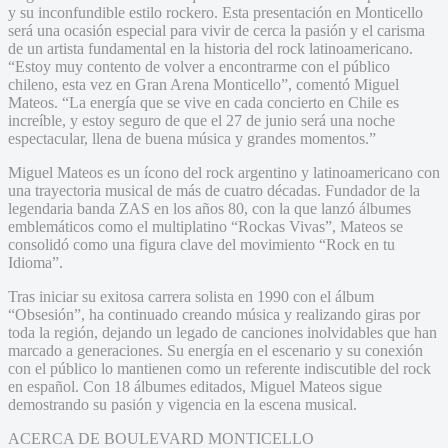
y su inconfundible estilo rockero. Esta presentación en Monticello
será una ocasión especial para vivir de cerca la pasión y el carisma
de un artista fundamental en la historia del rock latinoamericano.
“Estoy muy contento de volver a encontrarme con el público
chileno, esta vez en Gran Arena Monticello”, comentó Miguel
Mateos. “La energía que se vive en cada concierto en Chile es
increíble, y estoy seguro de que el 27 de junio será una noche
espectacular, llena de buena música y grandes momentos.”
Miguel Mateos es un ícono del rock argentino y latinoamericano con
una trayectoria musical de más de cuatro décadas. Fundador de la
legendaria banda ZAS en los años 80, con la que lanzó álbumes
emblemáticos como el multiplatino “Rockas Vivas”, Mateos se
consolidó como una figura clave del movimiento “Rock en tu
Idioma”.
Tras iniciar su exitosa carrera solista en 1990 con el álbum
“Obsesión”, ha continuado creando música y realizando giras por
toda la región, dejando un legado de canciones inolvidables que han
marcado a generaciones. Su energía en el escenario y su conexión
con el público lo mantienen como un referente indiscutible del rock
en español. Con 18 álbumes editados, Miguel Mateos sigue
demostrando su pasión y vigencia en la escena musical.
ACERCA DE BOULEVARD MONTICELLO