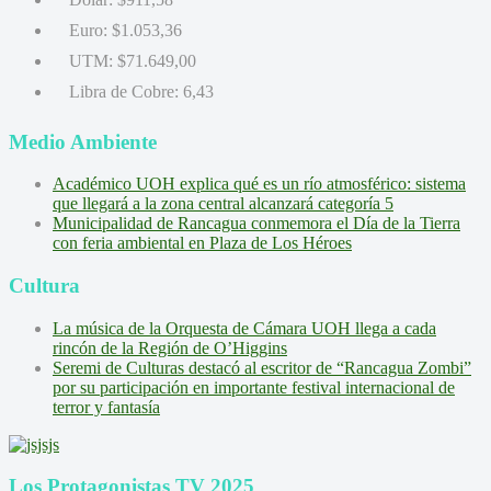
Euro:
$1.053,36
UTM:
$71.649,00
Libra de Cobre:
6,43
Medio Ambiente
Académico UOH explica qué es un río atmosférico: sistema
que llegará a la zona central alcanzará categoría 5
Municipalidad de Rancagua conmemora el Día de la Tierra
con feria ambiental en Plaza de Los Héroes
Cultura
La música de la Orquesta de Cámara UOH llega a cada
rincón de la Región de O’Higgins
Seremi de Culturas destacó al escritor de “Rancagua Zombi”
por su participación en importante festival internacional de
terror y fantasía
Los Protagonistas TV 2025