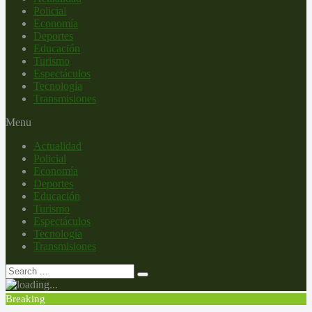
Policial
Economía
Deportes
Educación
Turismo
Espectáculos
Tecnología
Transmisiones
Menu
Actualidad
Policial
Economía
Deportes
Educación
Turismo
Espectáculos
Tecnología
Transmisiones
Breaking