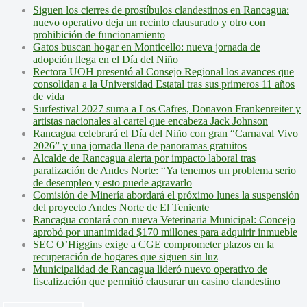
Siguen los cierres de prostíbulos clandestinos en Rancagua:
nuevo operativo deja un recinto clausurado y otro con
prohibición de funcionamiento
Gatos buscan hogar en Monticello: nueva jornada de
adopción llega en el Día del Niño
Rectora UOH presentó al Consejo Regional los avances que
consolidan a la Universidad Estatal tras sus primeros 11 años
de vida
Surfestival 2027 suma a Los Cafres, Donavon Frankenreiter y
artistas nacionales al cartel que encabeza Jack Johnson
Rancagua celebrará el Día del Niño con gran “Carnaval Vivo
2026” y una jornada llena de panoramas gratuitos
Alcalde de Rancagua alerta por impacto laboral tras
paralización de Andes Norte: “Ya tenemos un problema serio
de desempleo y esto puede agravarlo
Comisión de Minería abordará el próximo lunes la suspensión
del proyecto Andes Norte de El Teniente
Rancagua contará con nueva Veterinaria Municipal: Concejo
aprobó por unanimidad $170 millones para adquirir inmueble
SEC O’Higgins exige a CGE comprometer plazos en la
recuperación de hogares que siguen sin luz
Municipalidad de Rancagua lideró nuevo operativo de
fiscalización que permitió clausurar un casino clandestino