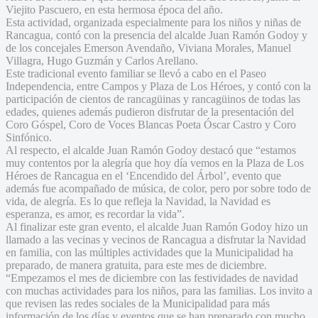
Viejito Pascuero, en esta hermosa época del año.
Esta actividad, organizada especialmente para los niños y niñas de
Rancagua, contó con la presencia del alcalde Juan Ramón Godoy y
de los concejales Emerson Avendaño, Viviana Morales, Manuel
Villagra, Hugo Guzmán y Carlos Arellano.
Este tradicional evento familiar se llevó a cabo en el Paseo
Independencia, entre Campos y Plaza de Los Héroes, y contó con la
participación de cientos de rancagüinas y rancagüinos de todas las
edades, quienes además pudieron disfrutar de la presentación del
Coro Góspel, Coro de Voces Blancas Poeta Óscar Castro y Coro
Sinfónico.
Al respecto, el alcalde Juan Ramón Godoy destacó que “estamos
muy contentos por la alegría que hoy día vemos en la Plaza de Los
Héroes de Rancagua en el ‘Encendido del Árbol’, evento que
además fue acompañado de música, de color, pero por sobre todo de
vida, de alegría. Es lo que refleja la Navidad, la Navidad es
esperanza, es amor, es recordar la vida”.
Al finalizar este gran evento, el alcalde Juan Ramón Godoy hizo un
llamado a las vecinas y vecinos de Rancagua a disfrutar la Navidad
en familia, con las múltiples actividades que la Municipalidad ha
preparado, de manera gratuita, para este mes de diciembre.
“Empezamos el mes de diciembre con las festividades de navidad
con muchas actividades para los niños, para las familias. Los invito a
que revisen las redes sociales de la Municipalidad para más
información de los días y eventos que se han preparado con mucho