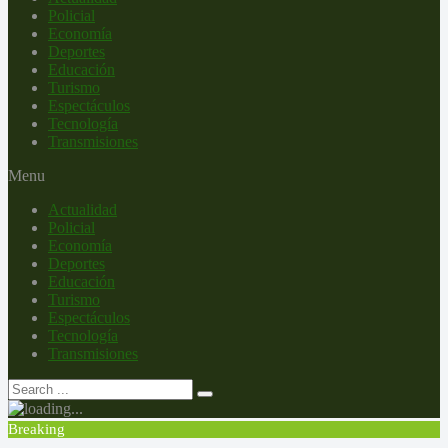
Policial
Economía
Deportes
Educación
Turismo
Espectáculos
Tecnología
Transmisiones
Menu
Actualidad
Policial
Economía
Deportes
Educación
Turismo
Espectáculos
Tecnología
Transmisiones
Breaking