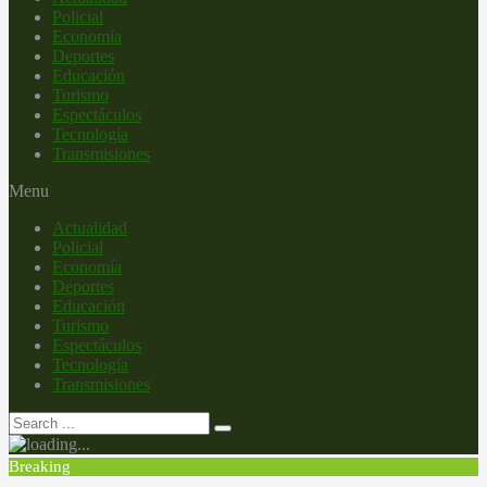
Policial
Economía
Deportes
Educación
Turismo
Espectáculos
Tecnología
Transmisiones
Menu
Actualidad
Policial
Economía
Deportes
Educación
Turismo
Espectáculos
Tecnología
Transmisiones
Breaking