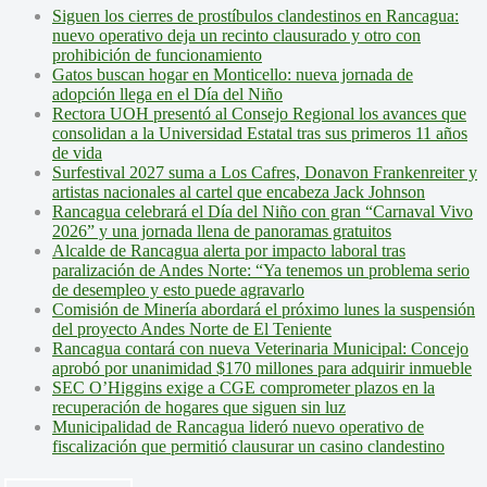
Siguen los cierres de prostíbulos clandestinos en Rancagua:
nuevo operativo deja un recinto clausurado y otro con
prohibición de funcionamiento
Gatos buscan hogar en Monticello: nueva jornada de
adopción llega en el Día del Niño
Rectora UOH presentó al Consejo Regional los avances que
consolidan a la Universidad Estatal tras sus primeros 11 años
de vida
Surfestival 2027 suma a Los Cafres, Donavon Frankenreiter y
artistas nacionales al cartel que encabeza Jack Johnson
Rancagua celebrará el Día del Niño con gran “Carnaval Vivo
2026” y una jornada llena de panoramas gratuitos
Alcalde de Rancagua alerta por impacto laboral tras
paralización de Andes Norte: “Ya tenemos un problema serio
de desempleo y esto puede agravarlo
Comisión de Minería abordará el próximo lunes la suspensión
del proyecto Andes Norte de El Teniente
Rancagua contará con nueva Veterinaria Municipal: Concejo
aprobó por unanimidad $170 millones para adquirir inmueble
SEC O’Higgins exige a CGE comprometer plazos en la
recuperación de hogares que siguen sin luz
Municipalidad de Rancagua lideró nuevo operativo de
fiscalización que permitió clausurar un casino clandestino