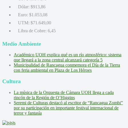
Dólar:
$913,86
Euro:
$1.053,08
UTM:
$71.649,00
Libra de Cobre:
6,45
Medio Ambiente
Académico UOH explica qué es un río atmosférico: sistema
que llegará a la zona central alcanzará categoría 5
Municipalidad de Rancagua conmemora el Día de la Tierra
con feria ambiental en Plaza de Los Héroes
Cultura
La música de la Orquesta de Cámara UOH llega a cada
rincón de la Región de O’Higgins
Seremi de Culturas destacó al escritor de “Rancagua Zombi”
por su participación en importante festival internacional de
terror y fantasía