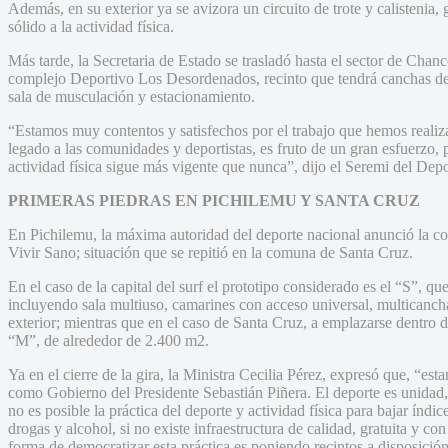
Además, en su exterior ya se avizora un circuito de trote y calistenia
sólido a la actividad física.
Más tarde, la Secretaria de Estado se trasladó hasta el sector de Chanc
complejo Deportivo Los Desordenados, recinto que tendrá canchas de f
sala de musculación y estacionamiento.
“Estamos muy contentos y satisfechos por el trabajo que hemos reali
legado a las comunidades y deportistas, es fruto de un gran esfuerzo, 
actividad física sigue más vigente que nunca”, dijo el Seremi del De
PRIMERAS PIEDRAS EN PICHILEMU Y SANTA CRUZ
En Pichilemu, la máxima autoridad del deporte nacional anunció la co
Vivir Sano; situación que se repitió en la comuna de Santa Cruz.
En el caso de la capital del surf el prototipo considerado es el “S”, 
incluyendo sala multiuso, camarines con acceso universal, multicanch
exterior; mientras que en el caso de Santa Cruz, a emplazarse dentro 
“M”, de alrededor de 2.400 m2.
Ya en el cierre de la gira, la Ministra Cecilia Pérez, expresó que, 
como Gobierno del Presidente Sebastián Piñera. El deporte es unidad
no es posible la práctica del deporte y actividad física para bajar ín
drogas y alcohol, si no existe infraestructura de calidad, gratuita y co
forma de democratizar esta práctica es poniendo recintos a disposició