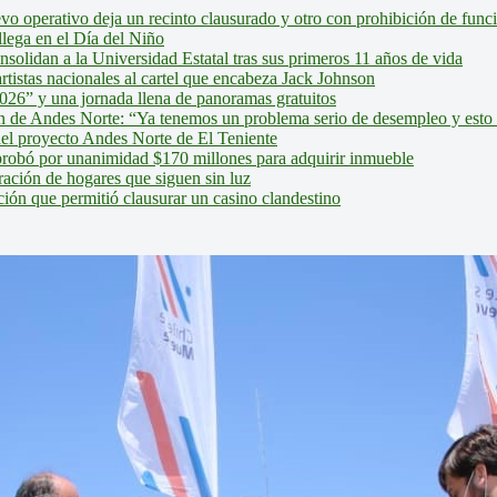
evo operativo deja un recinto clausurado y otro con prohibición de fun
lega en el Día del Niño
olidan a la Universidad Estatal tras sus primeros 11 años de vida
tistas nacionales al cartel que encabeza Jack Johnson
026” y una jornada llena de panoramas gratuitos
ión de Andes Norte: “Ya tenemos un problema serio de desempleo y esto
del proyecto Andes Norte de El Teniente
robó por unanimidad $170 millones para adquirir inmueble
ción de hogares que siguen sin luz
ión que permitió clausurar un casino clandestino