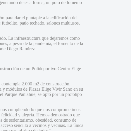
, generando de esta forma, un polo de fomento
ón para dar el puntapié a la edificación del
utbolito, patio techado, salones multiusos,
zado. La infraestructura que dejaremos como
pues, a pesar de la pandemia, el fomento de la
porte Diego Ramírez.
nstrucción de un Polideportivo Centro Elige
que contempla 2.000 m2 de construcción,
a y módulos de Plazas Elige Vivir Sano en su
del Parque Paniahue, se optó por un prototipo
“estamos cumpliendo lo que nos comprometimos
, felicidad y alegría. Hemos demostrado que
dices de sedentarismo, obesidad, consumo de
n acceso sencillo a vecinos y vecinas. La única
n que sean el alma de todos”.