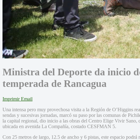
Ministra del Deporte da inicio d
temperada de Rancagua
Imprimir
Email
Una intensa pero muy provechosa visita a la Región de O’Higgins real
sendas y sucesivas jornadas, marcó su paso por las comunas de Pich
la capital regional, dio inicio a las obras del Centro Elige Vivir Sano
ubicada en avenida La Compañía, costado CESFMAN 5.
Con 25 metros de largo, 12.5 de ancho y 6 pistas, este espacio podrá 