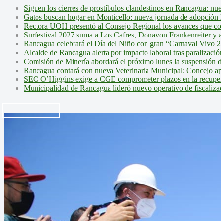
Siguen los cierres de prostíbulos clandestinos en Rancagua: nu
Gatos buscan hogar en Monticello: nueva jornada de adopción l
Rectora UOH presentó al Consejo Regional los avances que cons
Surfestival 2027 suma a Los Cafres, Donavon Frankenreiter y ar
Rancagua celebrará el Día del Niño con gran “Carnaval Vivo 2
Alcalde de Rancagua alerta por impacto laboral tras paralizac
Comisión de Minería abordará el próximo lunes la suspensión 
Rancagua contará con nueva Veterinaria Municipal: Concejo ap
SEC O’Higgins exige a CGE comprometer plazos en la recupera
Municipalidad de Rancagua lideró nuevo operativo de fiscalizac