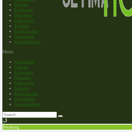
Policial
Economía
Deportes
Educación
Turismo
Espectáculos
Tecnología
Transmisiones
Menu
Actualidad
Policial
Economía
Deportes
Educación
Turismo
Espectáculos
Tecnología
Transmisiones
Breaking