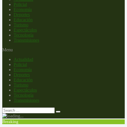
Policial
Economía
Deportes
Educación
Turismo
Espectáculos
Tecnología
Transmisiones
Menu
Actualidad
Policial
Economía
Deportes
Educación
Turismo
Espectáculos
Tecnología
Transmisiones
Breaking