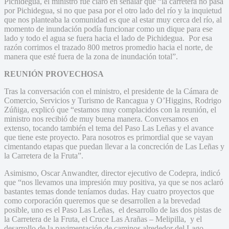
Pichidegua, el ministro fue claro en señalar que “la carretera no pasa
por Pichidegua, si no que pasa por el otro lado del río y la inquietud
que nos planteaba la comunidad es que al estar muy cerca del río, al
momento de inundación podía funcionar como un dique para ese
lado y todo el agua se fuera hacia el lado de Pichidegua. Por esa
razón corrimos el trazado 800 metros promedio hacia el norte, de
manera que esté fuera de la zona de inundación total”.
REUNIÓN PROVECHOSA
Tras la conversación con el ministro, el presidente de la Cámara de
Comercio, Servicios y Turismo de Rancagua y O’Higgins, Rodrigo
Zúñiga, explicó que “estamos muy complacidos con la reunión, el
ministro nos recibió de muy buena manera. Conversamos en
extenso, tocando también el tema del Paso Las Leñas y el avance
que tiene este proyecto. Para nosotros es primordial que se vayan
cimentando etapas que puedan llevar a la concreción de Las Leñas y
la Carretera de la Fruta”.
Asimismo, Oscar Anwandter, director ejecutivo de Codepra, indicó
que “nos llevamos una impresión muy positiva, ya que se nos aclaró
bastantes temas donde teníamos dudas. Hay cuatro proyectos que
como corporación queremos que se desarrollen a la brevedad
posible, uno es el Paso Las Leñas, el desarrollo de las dos pistas de
la Carretera de la Fruta, el Cruce Las Arañas – Melipilla, y el
desarrollo de la pavimentación de caminos alrededor del Lago