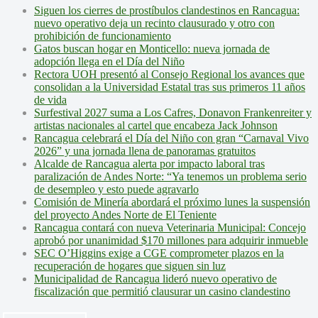
Siguen los cierres de prostíbulos clandestinos en Rancagua:
nuevo operativo deja un recinto clausurado y otro con
prohibición de funcionamiento
Gatos buscan hogar en Monticello: nueva jornada de
adopción llega en el Día del Niño
Rectora UOH presentó al Consejo Regional los avances que
consolidan a la Universidad Estatal tras sus primeros 11 años
de vida
Surfestival 2027 suma a Los Cafres, Donavon Frankenreiter y
artistas nacionales al cartel que encabeza Jack Johnson
Rancagua celebrará el Día del Niño con gran “Carnaval Vivo
2026” y una jornada llena de panoramas gratuitos
Alcalde de Rancagua alerta por impacto laboral tras
paralización de Andes Norte: “Ya tenemos un problema serio
de desempleo y esto puede agravarlo
Comisión de Minería abordará el próximo lunes la suspensión
del proyecto Andes Norte de El Teniente
Rancagua contará con nueva Veterinaria Municipal: Concejo
aprobó por unanimidad $170 millones para adquirir inmueble
SEC O’Higgins exige a CGE comprometer plazos en la
recuperación de hogares que siguen sin luz
Municipalidad de Rancagua lideró nuevo operativo de
fiscalización que permitió clausurar un casino clandestino