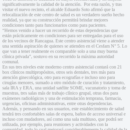
significativamente la calidad de la atención. Por esta razón, y tras
visitar el nuevo recinto, el alcalde Eduardo Soto afirmó que la
relocalización de este centro de salud es un verdadero sueño hecho
realidad, ya que su construcción permitirá brindar mejores
condiciones tanto para funcionarios como para pacientes.
“Hemos venido a hacer un recorrido de estas dependencias que
están prácticamente en condiciones para ser entregadas para el uso
de los vecinos de Rancagua. Este centro asistencial viene a atender
una sentida aspiración de quienes se atienden en el Cesfam N° 5. Lo
que van a tener realmente es comparable solo a una muy buena
clínica privada”, sostuvo en su recorrido la máxima autoridad
comunal.
En sus tres niveles este moderno centro asistencial contará con 21
box clínicos multipropósitos, otros seis dentales, tres más para
atención ginecológica, otro para ecografías e incluso uno para
cirugías menores, sumado a otro módulo de curación y tratamiento,
sala IRA y ERA, una unidad satélite SOME, vacunatorio y toma de
muestras, tres salas más de trabajo clínico grupal, otras dos para
exámenes radiológicos y una de estimulación temprana, farmacia,
urgencias, oficinas administrativas, entre otras dependencias.
Además, y pensando en sus usuarios, este establecimiento de salud
tendrá tres confortables salas de espera, baños de acceso universal e
incluso con mudadores, así como una sala multiuso, que podrá ser
utilizada, por ejemplo, para reuniones y actividades con la
comunidad, todo lo cual mejorará considerablemente la calidad de la