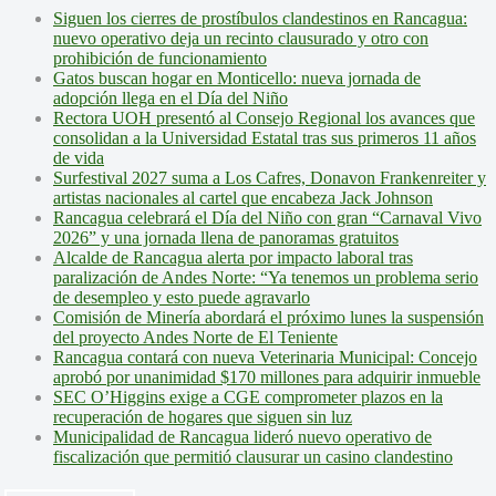
Siguen los cierres de prostíbulos clandestinos en Rancagua:
nuevo operativo deja un recinto clausurado y otro con
prohibición de funcionamiento
Gatos buscan hogar en Monticello: nueva jornada de
adopción llega en el Día del Niño
Rectora UOH presentó al Consejo Regional los avances que
consolidan a la Universidad Estatal tras sus primeros 11 años
de vida
Surfestival 2027 suma a Los Cafres, Donavon Frankenreiter y
artistas nacionales al cartel que encabeza Jack Johnson
Rancagua celebrará el Día del Niño con gran “Carnaval Vivo
2026” y una jornada llena de panoramas gratuitos
Alcalde de Rancagua alerta por impacto laboral tras
paralización de Andes Norte: “Ya tenemos un problema serio
de desempleo y esto puede agravarlo
Comisión de Minería abordará el próximo lunes la suspensión
del proyecto Andes Norte de El Teniente
Rancagua contará con nueva Veterinaria Municipal: Concejo
aprobó por unanimidad $170 millones para adquirir inmueble
SEC O’Higgins exige a CGE comprometer plazos en la
recuperación de hogares que siguen sin luz
Municipalidad de Rancagua lideró nuevo operativo de
fiscalización que permitió clausurar un casino clandestino