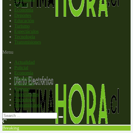
Policial
Economía
Deportes
Educación
Turismo
Espectáculos
Tecnología
Transmisiones
Menu
Actualidad
Policial
Economía
Deportes
Educación
Turismo
Espectáculos
Tecnología
Transmisiones
Breaking