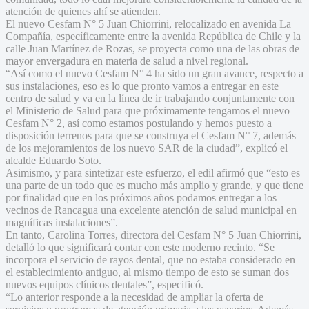
atención de quienes ahí se atienden.
El nuevo Cesfam N° 5 Juan Chiorrini, relocalizado en avenida La
Compañía, específicamente entre la avenida República de Chile y la
calle Juan Martínez de Rozas, se proyecta como una de las obras de
mayor envergadura en materia de salud a nivel regional.
“Así como el nuevo Cesfam N° 4 ha sido un gran avance, respecto a
sus instalaciones, eso es lo que pronto vamos a entregar en este
centro de salud y va en la línea de ir trabajando conjuntamente con
el Ministerio de Salud para que próximamente tengamos el nuevo
Cesfam N° 2, así como estamos postulando y hemos puesto a
disposición terrenos para que se construya el Cesfam N° 7, además
de los mejoramientos de los nuevo SAR de la ciudad”, explicó el
alcalde Eduardo Soto.
Asimismo, y para sintetizar este esfuerzo, el edil afirmó que “esto es
una parte de un todo que es mucho más amplio y grande, y que tiene
por finalidad que en los próximos años podamos entregar a los
vecinos de Rancagua una excelente atención de salud municipal en
magníficas instalaciones”.
En tanto, Carolina Torres, directora del Cesfam N° 5 Juan Chiorrini,
detalló lo que significará contar con este moderno recinto. “Se
incorpora el servicio de rayos dental, que no estaba considerado en
el establecimiento antiguo, al mismo tiempo de esto se suman dos
nuevos equipos clínicos dentales”, especificó.
“Lo anterior responde a la necesidad de ampliar la oferta de