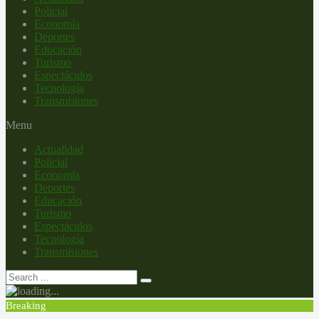
Policial
Economía
Deportes
Educación
Turismo
Espectáculos
Tecnología
Transmisiones
Menu
Actualidad
Policial
Economía
Deportes
Educación
Turismo
Espectáculos
Tecnología
Transmisiones
Breaking