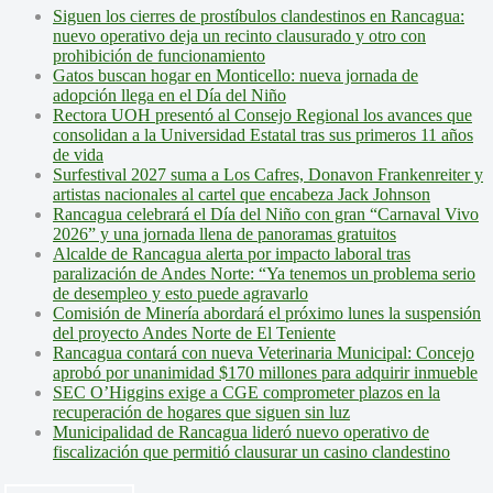
Siguen los cierres de prostíbulos clandestinos en Rancagua:
nuevo operativo deja un recinto clausurado y otro con
prohibición de funcionamiento
Gatos buscan hogar en Monticello: nueva jornada de
adopción llega en el Día del Niño
Rectora UOH presentó al Consejo Regional los avances que
consolidan a la Universidad Estatal tras sus primeros 11 años
de vida
Surfestival 2027 suma a Los Cafres, Donavon Frankenreiter y
artistas nacionales al cartel que encabeza Jack Johnson
Rancagua celebrará el Día del Niño con gran “Carnaval Vivo
2026” y una jornada llena de panoramas gratuitos
Alcalde de Rancagua alerta por impacto laboral tras
paralización de Andes Norte: “Ya tenemos un problema serio
de desempleo y esto puede agravarlo
Comisión de Minería abordará el próximo lunes la suspensión
del proyecto Andes Norte de El Teniente
Rancagua contará con nueva Veterinaria Municipal: Concejo
aprobó por unanimidad $170 millones para adquirir inmueble
SEC O’Higgins exige a CGE comprometer plazos en la
recuperación de hogares que siguen sin luz
Municipalidad de Rancagua lideró nuevo operativo de
fiscalización que permitió clausurar un casino clandestino