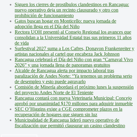
Siguen los cierres de prostíbulos clandestinos en Rancagua:
nuevo operativo deja un recinto clausurado y otro con
prohibición de funcionamiento
Gatos buscan hogar en Monticello: nueva jornada de
adopción llega en el Día del Niño
Rectora UOH presentó al Consejo Regional los avances que
consolidan a la Universidad Estatal tras sus primeros 11 años
de vida
Surfestival 2027 suma a Los Cafres, Donavon Frankenreiter y
artistas nacionales al cartel que encabeza Jack Johnson
Rancagua celebrará el Día del Niño con gran “Carnaval Vivo
2026” y una jornada llena de panoramas gratuitos
Alcalde de Rancagua alerta por impacto laboral tras
paralización de Andes Norte: “Ya tenemos un problema serio
de desempleo y esto puede agravarlo
Comisión de Minería abordará el próximo lunes la suspensión
del proyecto Andes Norte de El Teniente
Rancagua contará con nueva Veterinaria Municipal: Concejo
aprobó por unanimidad $170 millones para adquirir inmueble
SEC O’Higgins exige a CGE comprometer plazos en la
recuperación de hogares que siguen sin luz
Municipalidad de Rancagua lideró nuevo operativo de
fiscalización que permitió clausurar un casino clandestino