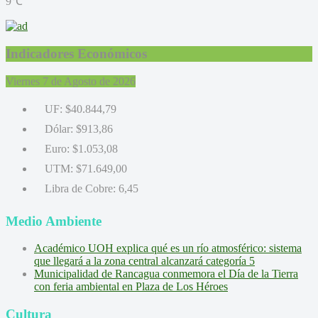
9℃
Indicadores Económicos
Viernes 7 de Agosto de 2026
UF:
$40.844,79
Dólar:
$913,86
Euro:
$1.053,08
UTM:
$71.649,00
Libra de Cobre:
6,45
Medio Ambiente
Académico UOH explica qué es un río atmosférico: sistema
que llegará a la zona central alcanzará categoría 5
Municipalidad de Rancagua conmemora el Día de la Tierra
con feria ambiental en Plaza de Los Héroes
Cultura