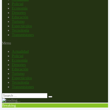
Policial
Economía
Deportes
Educación
Turismo
Espectáculos
Tecnología
Transmisiones
Menu
Actualidad
Policial
Economía
Deportes
Educación
Turismo
Espectáculos
Tecnología
Transmisiones
Breaking