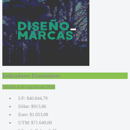
Indicadores Económicos
Sábado 8 de Agosto de 2026
UF:
$40.844,79
Dólar:
$913,86
Euro:
$1.053,08
UTM:
$71.649,00