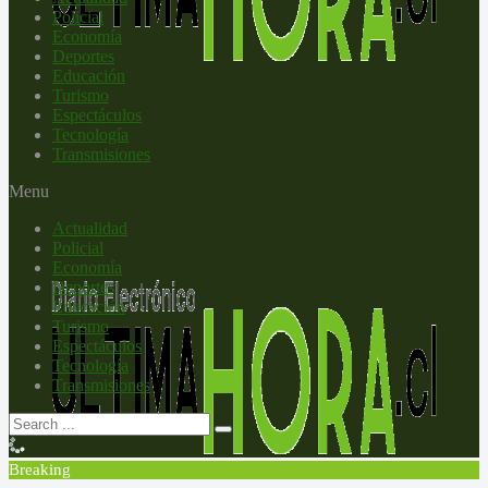
Policial
Economía
Deportes
Educación
Turismo
Espectáculos
Tecnología
Transmisiones
Menu
Actualidad
Policial
Economía
Deportes
Educación
Turismo
Espectáculos
Tecnología
Transmisiones
Breaking