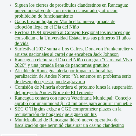
Siguen los cierres de prostíbulos clandestinos en Rancagua:
nuevo operativo deja un recinto clausurado y otro con
prohibición de funcionamiento
Gatos buscan hogar en Monticello: nueva jornada de
adopción llega en el Día del Niño
Rectora UOH presentó al Consejo Regional los avances que
consolidan a la Universidad Estatal tras sus primeros 11 años
de vida
Surfestival 2027 suma a Los Cafres, Donavon Frankenreiter y
artistas nacionales al cartel que encabeza Jack Johnson
Rancagua celebrará el Día del Niño con gran “Carnaval Vivo
2026” y una jornada llena de panoramas gratuitos
Alcalde de Rancagua alerta por impacto laboral tras
paralización de Andes Norte: “Ya tenemos un problema serio
de desempleo y esto puede agravarlo
Comisión de Minería abordará el próximo lunes la suspensión
del proyecto Andes Norte de El Teniente
Rancagua contará con nueva Veterinaria Municipal: Concejo
aprobó por unanimidad $170 millones para adquirir inmueble
SEC O’Higgins exige a CGE comprometer plazos en la
recuperación de hogares que siguen sin luz
Municipalidad de Rancagua lideró nuevo operativo de
fiscalización que permitió clausurar un casino clandestino