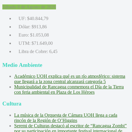
Sábado 8 de Agosto de 2026
UF:
$40.844,79
Dólar:
$913,86
Euro:
$1.053,08
UTM:
$71.649,00
Libra de Cobre:
6,45
Medio Ambiente
Académico UOH explica qué es un río atmosférico: sistema
que llegará a la zona central alcanzará categoría 5
Municipalidad de Rancagua conmemora el Día de la Tierra
con feria ambiental en Plaza de Los Héroes
Cultura
La música de la Orquesta de Cámara UOH llega a cada
rincón de la Región de O’Higgins
Seremi de Culturas destacó al escritor de “Rancagua Zombi”
por su participación en importante festival internacional de