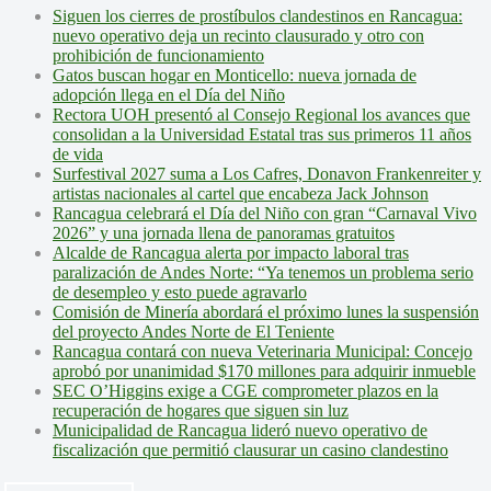
Siguen los cierres de prostíbulos clandestinos en Rancagua:
nuevo operativo deja un recinto clausurado y otro con
prohibición de funcionamiento
Gatos buscan hogar en Monticello: nueva jornada de
adopción llega en el Día del Niño
Rectora UOH presentó al Consejo Regional los avances que
consolidan a la Universidad Estatal tras sus primeros 11 años
de vida
Surfestival 2027 suma a Los Cafres, Donavon Frankenreiter y
artistas nacionales al cartel que encabeza Jack Johnson
Rancagua celebrará el Día del Niño con gran “Carnaval Vivo
2026” y una jornada llena de panoramas gratuitos
Alcalde de Rancagua alerta por impacto laboral tras
paralización de Andes Norte: “Ya tenemos un problema serio
de desempleo y esto puede agravarlo
Comisión de Minería abordará el próximo lunes la suspensión
del proyecto Andes Norte de El Teniente
Rancagua contará con nueva Veterinaria Municipal: Concejo
aprobó por unanimidad $170 millones para adquirir inmueble
SEC O’Higgins exige a CGE comprometer plazos en la
recuperación de hogares que siguen sin luz
Municipalidad de Rancagua lideró nuevo operativo de
fiscalización que permitió clausurar un casino clandestino