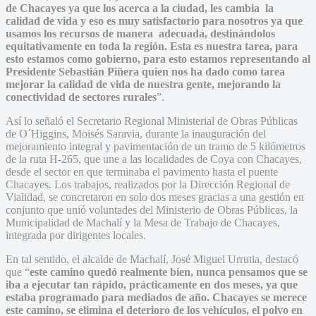
de Chacayes ya que los acerca a la ciudad, les cambia la
calidad de vida y eso es muy satisfactorio para nosotros ya que
usamos los recursos de manera adecuada, destinándolos
equitativamente en toda la región. Esta es nuestra tarea, para
esto estamos como gobierno, para esto estamos representando al
Presidente Sebastián Piñera quien nos ha dado como tarea
mejorar la calidad de vida de nuestra gente, mejorando la
conectividad de sectores rurales
”.
Así lo señaló el Secretario Regional Ministerial de Obras Públicas
de O´Higgins, Moisés Saravia, durante la inauguración del
mejoramiento integral y pavimentación de un tramo de 5 kilómetros
de la ruta H-265, que une a las localidades de Coya con Chacayes,
desde el sector en que terminaba el pavimento hasta el puente
Chacayes. Los trabajos, realizados por la Dirección Regional de
Vialidad, se concretaron en solo dos meses gracias a una gestión en
conjunto que unió voluntades del Ministerio de Obras Públicas, la
Municipalidad de Machalí y la Mesa de Trabajo de Chacayes,
integrada por dirigentes locales.
En tal sentido, el alcalde de Machalí, José Miguel Urrutia, destacó
que “
este camino quedó realmente bien, nunca pensamos que se
iba a ejecutar tan rápido, prácticamente en dos meses, ya que
estaba programado para mediados de año. Chacayes se merece
este camino, se elimina el deterioro de los vehículos, el polvo en