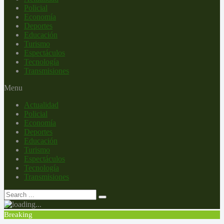
Policial
Economía
Deportes
Educación
Turismo
Espectáculos
Tecnología
Transmisiones
Menu
Actualidad
Policial
Economía
Deportes
Educación
Turismo
Espectáculos
Tecnología
Transmisiones
Breaking