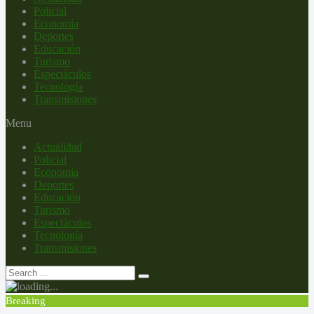
Policial
Economía
Deportes
Educación
Turismo
Espectáculos
Tecnología
Transmisiones
Menu
Actualidad
Policial
Economía
Deportes
Educación
Turismo
Espectáculos
Tecnología
Transmisiones
Breaking