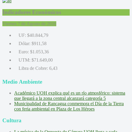
Indicadores Económicos
Viernes 7 de Agosto de 2026
UF:
$40.844,79
Dólar:
$911,58
Euro:
$1.053,36
UTM:
$71.649,00
Libra de Cobre:
6,43
Medio Ambiente
Académico UOH explica qué es un río atmosférico: sistema
que llegará a la zona central alcanzará categoría 5
Municipalidad de Rancagua conmemora el Día de la Tierra
con feria ambiental en Plaza de Los Héroes
Cultura
La música de la Orquesta de Cámara UOH llega a cada