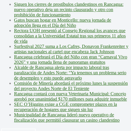
Siguen los cierres de prostíbulos clandestinos en Rancagua:
nuevo operativo deja un recinto clausurado y otro con
prohibición de funcionamiento
Gatos buscan hogar en Monticello: nueva jornada de
adopción llega en el Día del Niño
Rectora UOH presentó al Consejo Regional los avances que
consolidan a la Universidad Estatal tras sus primeros 11 años
de vida
Surfestival 2027 suma a Los Cafres, Donavon Frankenreiter y
artistas nacionales al cartel que encabeza Jack Johnson
Rancagua celebrará el Día del Niño con gran “Carnaval Vivo
2026” y una jornada llena de panoramas gratuitos
Alcalde de Rancagua alerta por impacto laboral tras
paralización de Andes Norte: “Ya tenemos un problema serio
de desempleo y esto puede agravarlo
Comisión de Minería abordará el próximo lunes la suspensión
del proyecto Andes Norte de El Teniente
Rancagua contará con nueva Veterinaria Municipal: Concejo
aprobó por unanimidad $170 millones para adquirir inmueble
SEC O’Higgins exige a CGE comprometer plazos en la
recuperación de hogares que siguen sin luz
Municipalidad de Rancagua lideró nuevo operativo de
fiscalización que permitió clausurar un casino clandestino