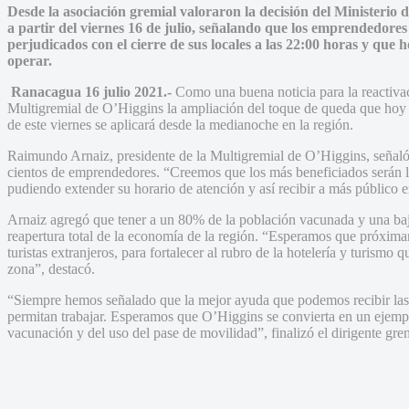
Desde la asociación gremial valoraron la decisión del Ministerio d
a partir del viernes 16 de julio, señalando que los emprendedores
perjudicados con el cierre de sus locales a las 22:00 horas y que
operar.
Ranacagua 16 julio 2021.-
Como una buena noticia para la reactivac
Multigremial de O’Higgins la ampliación del toque de queda que hoy a
de este viernes se aplicará desde la medianoche en la región.
Raimundo Arnaiz, presidente de la Multigremial de O’Higgins, señaló
cientos de emprendedores. “Creemos que los más beneficiados serán 
pudiendo extender su horario de atención y así recibir a más público en
Arnaiz agregó que tener a un 80% de la población vacunada y una baj
reapertura total de la economía de la región. “Esperamos que próxima
turistas extranjeros, para fortalecer al rubro de la hotelería y turismo
zona”, destacó.
“Siempre hemos señalado que la mejor ayuda que podemos recibir l
permitan trabajar. Esperamos que O’Higgins se convierta en un ejemplo
vacunación y del uso del pase de movilidad”, finalizó el dirigente gre