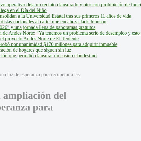
evo operativo deja un recinto clausurado y otro con prohibición de fun
lega en el Día del Niño
olidan a la Universidad Estatal tras sus primeros 11 años de vida
tistas nacionales al cartel que encabeza Jack Johnson
026” y una jornada llena de panoramas gratuitos
ión de Andes Norte: “Ya tenemos un problema serio de desempleo y esto
del proyecto Andes Norte de El Teniente
robó por unanimidad $170 millones para adquirir inmueble
ción de hogares que siguen sin luz
ión que permitió clausurar un casino clandestino
 ampliación del
peranza para