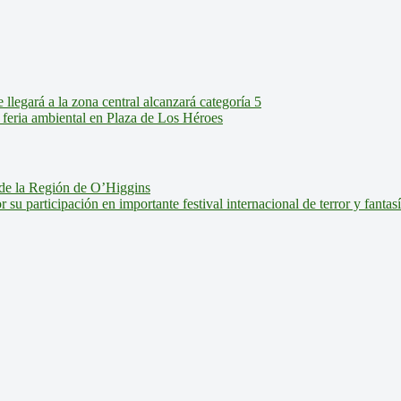
legará a la zona central alcanzará categoría 5
feria ambiental en Plaza de Los Héroes
de la Región de O’Higgins
u participación en importante festival internacional de terror y fantas