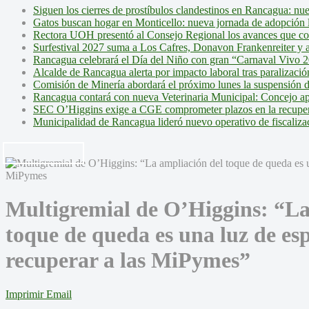
Siguen los cierres de prostíbulos clandestinos en Rancagua: nu
Gatos buscan hogar en Monticello: nueva jornada de adopción l
Rectora UOH presentó al Consejo Regional los avances que cons
Surfestival 2027 suma a Los Cafres, Donavon Frankenreiter y ar
Rancagua celebrará el Día del Niño con gran “Carnaval Vivo 2
Alcalde de Rancagua alerta por impacto laboral tras paralizac
Comisión de Minería abordará el próximo lunes la suspensión 
Rancagua contará con nueva Veterinaria Municipal: Concejo ap
SEC O’Higgins exige a CGE comprometer plazos en la recupera
Municipalidad de Rancagua lideró nuevo operativo de fiscalizac
Multigremial de O’Higgins: “La
toque de queda es una luz de es
recuperar a las MiPymes”
Imprimir
Email