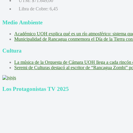
UTM:
$71.649,00
Libra de Cobre:
6,45
Medio Ambiente
Académico UOH explica qué es un río atmosférico: sistema que l
Municipalidad de Rancagua conmemora el Día de la Tierra con 
Cultura
La música de la Orquesta de Cámara UOH llega a cada rincón 
Seremi de Culturas destacó al escritor de “Rancagua Zombi” por s
Los Protagonistas TV 2025