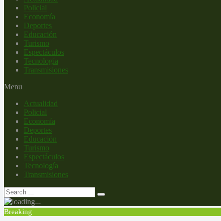
Policial
Economía
Deportes
Educación
Turismo
Espectáculos
Tecnología
Transmisiones
Menu
Actualidad
Policial
Economía
Deportes
Educación
Turismo
Espectáculos
Tecnología
Transmisiones
Breaking