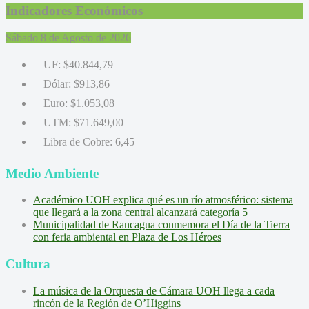
Indicadores Económicos
Sábado 8 de Agosto de 2026
UF:
$40.844,79
Dólar:
$913,86
Euro:
$1.053,08
UTM:
$71.649,00
Libra de Cobre:
6,45
Medio Ambiente
Académico UOH explica qué es un río atmosférico: sistema
que llegará a la zona central alcanzará categoría 5
Municipalidad de Rancagua conmemora el Día de la Tierra
con feria ambiental en Plaza de Los Héroes
Cultura
La música de la Orquesta de Cámara UOH llega a cada
rincón de la Región de O’Higgins