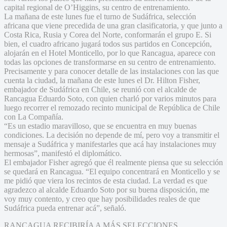
capital regional de O’Higgins, su centro de entrenamiento.
La mañana de este lunes fue el turno de Sudáfrica, selección
africana que viene precedida de una gran clasificatoria, y que junto a
Costa Rica, Rusia y Corea del Norte, conformarán el grupo E. Si
bien, el cuadro africano jugará todos sus partidos en Concepción,
alojarán en el Hotel Monticello, por lo que Rancagua, aparece con
todas las opciones de transformarse en su centro de entrenamiento.
Precisamente y para conocer detalle de las instalaciones con las que
cuenta la ciudad, la mañana de este lunes el Dr. Hilton Fisher,
embajador de Sudáfrica en Chile, se reunió con el alcalde de
Rancagua Eduardo Soto, con quien charló por varios minutos para
luego recorrer el remozado recinto municipal de República de Chile
con La Compañía.
“Es un estadio maravilloso, que se encuentra en muy buenas
condiciones. La decisión no depende de mí, pero voy a transmitir el
mensaje a Sudáfrica y manifestarles que acá hay instalaciones muy
hermosas”, manifestó el diplomático.
El embajador Fisher agregó que él realmente piensa que su selección
se quedará en Rancagua. “El equipo concentrará en Monticello y se
me pidió que viera los recintos de esta ciudad. La verdad es que
agradezco al alcalde Eduardo Soto por su buena disposición, me
voy muy contento, y creo que hay posibilidades reales de que
Sudáfrica pueda entrenar acá”, señaló.
RANCAGUA RECIBIRÍA A MÁS SELECCIONES