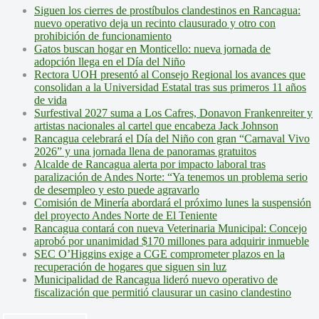
Siguen los cierres de prostíbulos clandestinos en Rancagua:
nuevo operativo deja un recinto clausurado y otro con
prohibición de funcionamiento
Gatos buscan hogar en Monticello: nueva jornada de
adopción llega en el Día del Niño
Rectora UOH presentó al Consejo Regional los avances que
consolidan a la Universidad Estatal tras sus primeros 11 años
de vida
Surfestival 2027 suma a Los Cafres, Donavon Frankenreiter y
artistas nacionales al cartel que encabeza Jack Johnson
Rancagua celebrará el Día del Niño con gran “Carnaval Vivo
2026” y una jornada llena de panoramas gratuitos
Alcalde de Rancagua alerta por impacto laboral tras
paralización de Andes Norte: “Ya tenemos un problema serio
de desempleo y esto puede agravarlo
Comisión de Minería abordará el próximo lunes la suspensión
del proyecto Andes Norte de El Teniente
Rancagua contará con nueva Veterinaria Municipal: Concejo
aprobó por unanimidad $170 millones para adquirir inmueble
SEC O’Higgins exige a CGE comprometer plazos en la
recuperación de hogares que siguen sin luz
Municipalidad de Rancagua lideró nuevo operativo de
fiscalización que permitió clausurar un casino clandestino