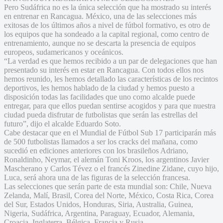
Pero Sudáfrica no es la única selección que ha mostrado su interés
en entrenar en Rancagua. México, una de las selecciones más
exitosas de los últimos años a nivel de fútbol formativo, es otro de
los equipos que ha sondeado a la capital regional, como centro de
entrenamiento, aunque no se descarta la presencia de equipos
europeos, sudamericanos y oceánicos.
“La verdad es que hemos recibido a un par de delegaciones que han
presentado su interés en estar en Rancagua. Con todos ellos nos
hemos reunido, les hemos detallado las características de los recintos
deportivos, les hemos hablado de la ciudad y hemos puesto a
disposición todas las facilidades que uno como alcalde puede
entregar, para que ellos puedan sentirse acogidos y para que nuestra
ciudad pueda disfrutar de futbolistas que serán las estrellas del
futuro”, dijo el alcalde Eduardo Soto.
Cabe destacar que en el Mundial de Fútbol Sub 17 participarán más
de 500 futbolistas llamados a ser los cracks del mañana, como
sucedió en ediciones anteriores con los brasileños Adriano,
Ronaldinho, Neymar, el alemán Toni Kroos, los argentinos Javier
Mascherano y Carlos Tévez o el francés Zinedine Zidane, cuyo hijo,
Luca, será ahora una de las figuras de la selección francesa.
Las selecciones que serán parte de esta mundial son: Chile, Nueva
Zelanda, Malí, Brasil, Corea del Norte, México, Costa Rica, Corea
del Sur, Estados Unidos, Honduras, Siria, Australia, Guinea,
Nigeria, Sudáfrica, Argentina, Paraguay, Ecuador, Alemania,
Croacia, Inglaterra, Bélgica, Francia y Rusia.