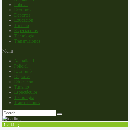
Policial
Economía
Deportes
Educación
Turismo
Espectáculos
Tecnología
Transmisiones
Menu
Actualidad
Policial
Economía
Deportes
Educación
Turismo
Espectáculos
Tecnología
Transmisiones
Breaking