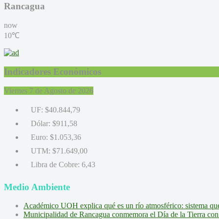
Rancagua
now
10℃
Indicadores Económicos
Viernes 7 de Agosto de 2026
UF:
$40.844,79
Dólar:
$911,58
Euro:
$1.053,36
UTM:
$71.649,00
Libra de Cobre:
6,43
Medio Ambiente
Académico UOH explica qué es un río atmosférico: sistema que l
Municipalidad de Rancagua conmemora el Día de la Tierra con 