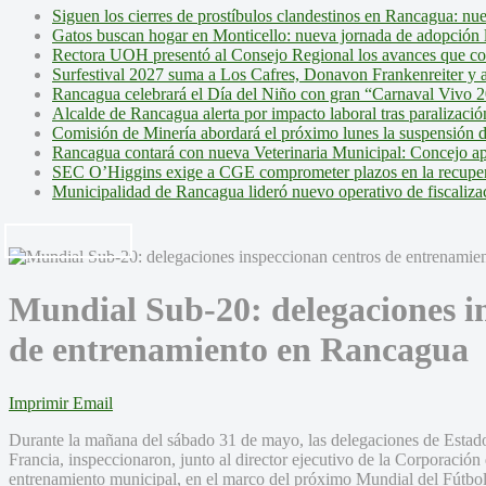
Siguen los cierres de prostíbulos clandestinos en Rancagua: nu
Gatos buscan hogar en Monticello: nueva jornada de adopción l
Rectora UOH presentó al Consejo Regional los avances que cons
Surfestival 2027 suma a Los Cafres, Donavon Frankenreiter y ar
Rancagua celebrará el Día del Niño con gran “Carnaval Vivo 2
Alcalde de Rancagua alerta por impacto laboral tras paralizac
Comisión de Minería abordará el próximo lunes la suspensión 
Rancagua contará con nueva Veterinaria Municipal: Concejo ap
SEC O’Higgins exige a CGE comprometer plazos en la recupera
Municipalidad de Rancagua lideró nuevo operativo de fiscalizac
Mundial Sub-20: delegaciones i
de entrenamiento en Rancagua
Imprimir
Email
Durante la mañana del sábado 31 de mayo, las delegaciones de Estad
Francia, inspeccionaron, junto al director ejecutivo de la Corporación
entrenamiento municipal, en el marco del próximo Mundial del Fútbo