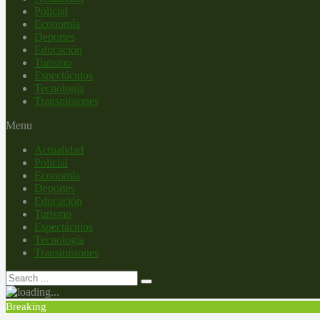
Policial
Economía
Deportes
Educación
Turismo
Espectáculos
Tecnología
Transmisiones
Menu
Actualidad
Policial
Economía
Deportes
Educación
Turismo
Espectáculos
Tecnología
Transmisiones
Breaking