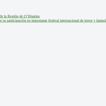
de la Región de O’Higgins
u participación en importante festival internacional de terror y fantas