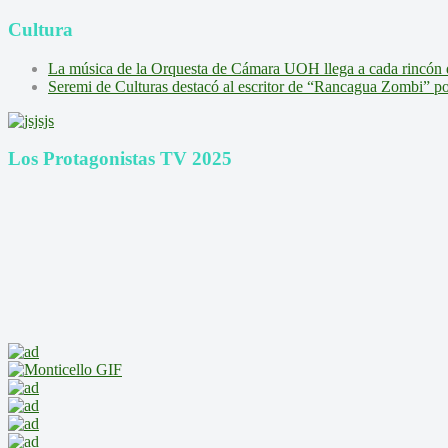
Cultura
La música de la Orquesta de Cámara UOH llega a cada rincón 
Seremi de Culturas destacó al escritor de “Rancagua Zombi” por s
Los Protagonistas TV 2025