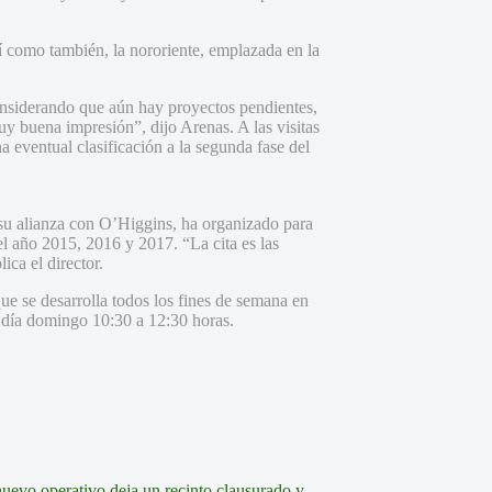
sí como también, la nororiente, emplazada en la
considerando que aún hay proyectos pendientes,
uy buena impresión”, dijo Arenas. A las visitas
 eventual clasificación a la segunda fase del
 su alianza con O’Higgins, ha organizado para
el año 2015, 2016 y 2017. “La cita es las
ca el director.
que se desarrolla todos los fines de semana en
l día domingo 10:30 a 12:30 horas.