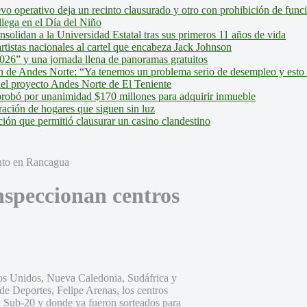
evo operativo deja un recinto clausurado y otro con prohibición de fun
lega en el Día del Niño
olidan a la Universidad Estatal tras sus primeros 11 años de vida
tistas nacionales al cartel que encabeza Jack Johnson
026” y una jornada llena de panoramas gratuitos
ión de Andes Norte: “Ya tenemos un problema serio de desempleo y esto
del proyecto Andes Norte de El Teniente
robó por unanimidad $170 millones para adquirir inmueble
ción de hogares que siguen sin luz
ión que permitió clausurar un casino clandestino
nspeccionan centros
os Unidos, Nueva Caledonia, Sudáfrica y
 de Deportes, Felipe Arenas, los centros
l Sub-20 y donde ya fueron sorteados para