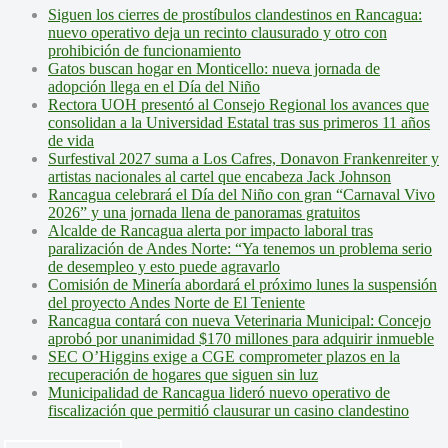
Siguen los cierres de prostíbulos clandestinos en Rancagua:
nuevo operativo deja un recinto clausurado y otro con
prohibición de funcionamiento
Gatos buscan hogar en Monticello: nueva jornada de
adopción llega en el Día del Niño
Rectora UOH presentó al Consejo Regional los avances que
consolidan a la Universidad Estatal tras sus primeros 11 años
de vida
Surfestival 2027 suma a Los Cafres, Donavon Frankenreiter y
artistas nacionales al cartel que encabeza Jack Johnson
Rancagua celebrará el Día del Niño con gran “Carnaval Vivo
2026” y una jornada llena de panoramas gratuitos
Alcalde de Rancagua alerta por impacto laboral tras
paralización de Andes Norte: “Ya tenemos un problema serio
de desempleo y esto puede agravarlo
Comisión de Minería abordará el próximo lunes la suspensión
del proyecto Andes Norte de El Teniente
Rancagua contará con nueva Veterinaria Municipal: Concejo
aprobó por unanimidad $170 millones para adquirir inmueble
SEC O’Higgins exige a CGE comprometer plazos en la
recuperación de hogares que siguen sin luz
Municipalidad de Rancagua lideró nuevo operativo de
fiscalización que permitió clausurar un casino clandestino