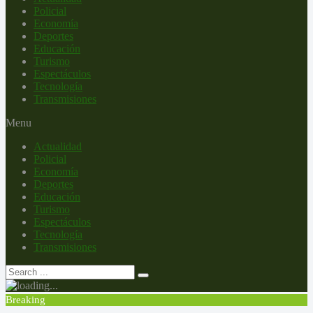
Policial
Economía
Deportes
Educación
Turismo
Espectáculos
Tecnología
Transmisiones
Menu
Actualidad
Policial
Economía
Deportes
Educación
Turismo
Espectáculos
Tecnología
Transmisiones
Breaking