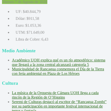
Viernes 7 de Agosto de 2026
UF:
$40.844,79
Dólar:
$911,58
Euro:
$1.053,36
UTM:
$71.649,00
Libra de Cobre:
6,43
Medio Ambiente
Académico UOH explica qué es un río atmosférico: sistema
que llegará a la zona central alcanzará categoría 5
Municipalidad de Rancagua conmemora el Día de la Tierra
con feria ambiental en Plaza de Los Héroes
Cultura
La música de la Orquesta de Cámara UOH llega a cada
rincón de la Región de O’Higgins
Seremi de Culturas destacó al escritor de “Rancagua Zombi”
por su participación en importante festival internacional de
terror y fantasía